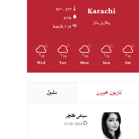
Karachi
31º - 27º
61%
پکڙيل بادل
7.31 km/h
29
30
30
31
31
℃
℃
℃
℃
℃
Wed
Tue
Mon
Sun
Sat
تازيون خبرون
مقبول
سيلفي ڪلچر
13-05-2024