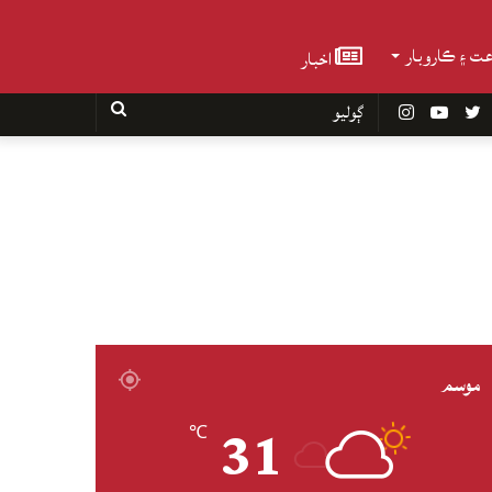
عت ۽ ڪاروبار
اخبار
Faceboo
Twitter
YouTube
Instagram
ڳوليو
موسم
31
℃