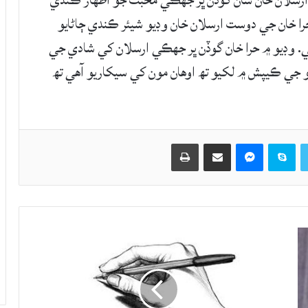
 ارسلان خان سان گوڏن ڀر جهڪي محبت جو اظهار ڪندي
ا خان جي دوست ارسلان خان وڊيو شيئر ڪندي ڄاڻايو
. وڊيو ۾ حرا خان گوڏن ڀر جهڪي ارسلان کي شادي جي
يو جي ڪيپش ۾ لکيو تھ اوهان مون کي سيکاريو آهي تھ
Twitter
Skype
Messenger
حصيداري ڪريو اي ميل ذريعي
اپيو