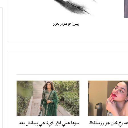
پيٽرول جو هٿرادو بحران
هه رخ خان جو رومانٽڪ
سوها علي ابڙو ڌيءَ جي پيدائش بعد