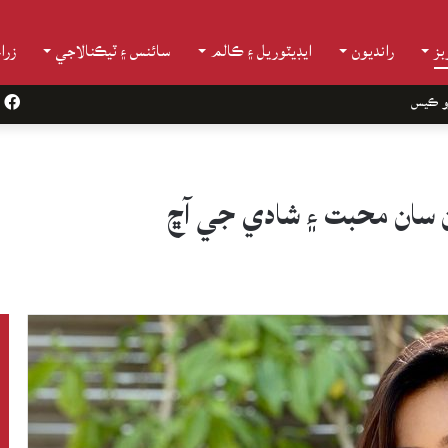
ز
رانديون
ايڊيٽوريل ۽ ڪالم
سائنس ۽ ٽيڪنالاجي
زرا
و ڪيس
k
ان سان محبت ۽ شادي جي آڇ