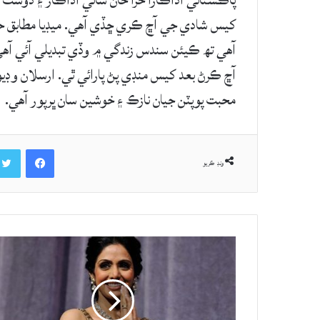
پاڪستاني اداڪارا حرا خان ساٿي اداڪار ۽ دوست
کيس شادي جي آڇ ڪري ڇڏي آهي. ميڊيا مطابق حر
آهي تھ ڪيئن سندس زندگي ۾ وڏي تبديلي آئي آهي
آڇ ڪرڻ بعد کيس منڊي پڻ پارائي ٿي. ارسلان وڊ
محبت پوپٽن جيان نازڪ ۽ خوشين سان ڀرپور آهي.
Facebook
ونڊ ڪريو