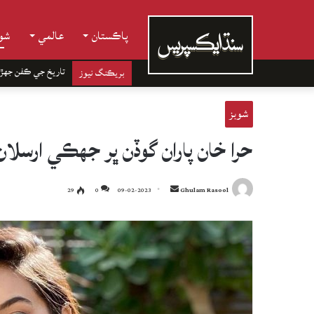
پاڪستان
عالمي
شوب
تاريخ جي ڪفن جھڙ
بريڪنگ نيوز
شوبز
حرا خان پاران گوڏن ڀر جهڪي ارسل
Send
29
0
09-02-2023
Ghulam Rasool
an
email