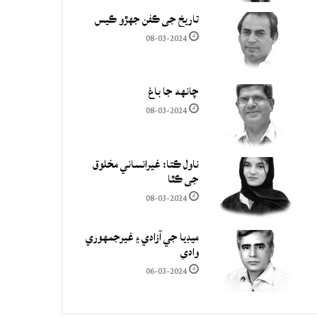
تاريخ جي ڪفن جھڙو ڪيس
08-03-2024
چانهه جا باغ
08-03-2024
ناول ڪتا: غيرانساني مخلوق
جي ڪٿا
08-03-2024
ميڊيا جي آزادي ۽ غيرجمھوري
وادي
06-03-2024