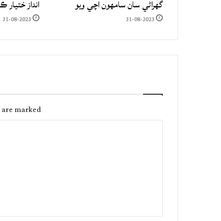
گهراڻي سان سامهون اچي ويو
انداز ختيار ڪ
31-08-2023
31-08-2023
s are marked
C
o
m
m
e
n
t