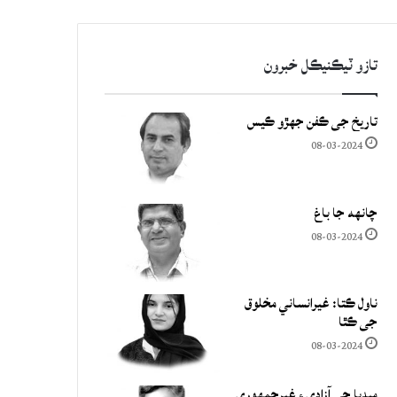
تازو ٽيڪنيڪل خبرون
تاريخ جي ڪفن جھڙو ڪيس
08-03-2024
چانهه جا باغ
08-03-2024
ناول ڪتا: غيرانساني مخلوق
جي ڪٿا
08-03-2024
ميڊيا جي آزادي ۽ غيرجمھوري