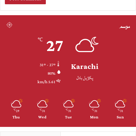
موسم
27
℃
Karachi
31º - 27º
80%
پکڙيل بادل
5.61 km/h
29
31
31
31
31
℃
℃
℃
℃
℃
Thu
Wed
Tue
Mon
Sun