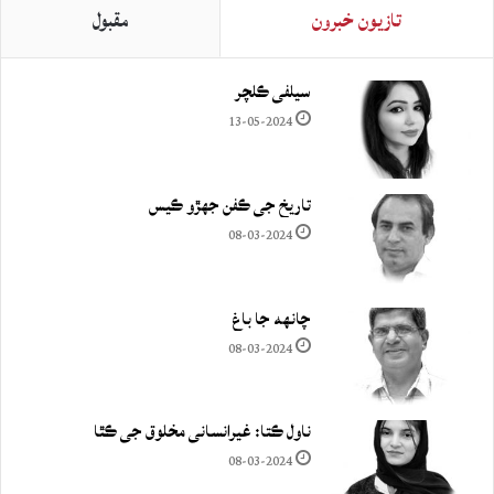
تازيون خبرون
مقبول
سيلفي ڪلچر
13-05-2024
تاريخ جي ڪفن جھڙو ڪيس
08-03-2024
چانهه جا باغ
08-03-2024
ناول ڪتا: غيرانساني مخلوق جي ڪٿا
08-03-2024