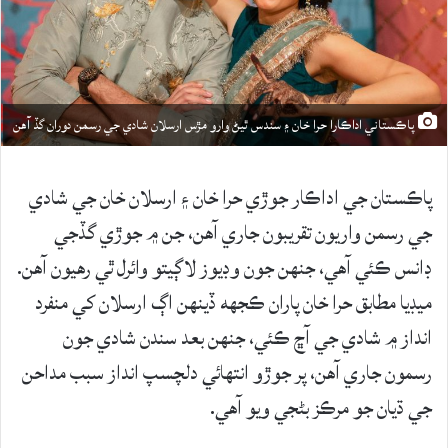
پاڪستاني اداڪارا حرا خان ۽ سندس ٿيڻ وارو مڙس ارسلان شادي جي رسمن دوران گڏ آهن
پاڪستان جي اداڪار جوڙي حرا خان ۽ ارسلان خان جي شادي
جي رسمن واريون تقريبون جاري آهن، جن ۾ جوڙي گڏجي
ڊانس ڪئي آهي، جنهن جون وڊيوز لاڳيتو وائرل ٿي رهيون آهن.
ميڊيا مطابق حرا خان پاران ڪجهه ڏينهن اڳ ارسلان کي منفرد
انداز ۾ شادي جي آڇ ڪئي، جنهن بعد سندن شادي جون
رسمون جاري آهن، پر جوڙو انتهائي دلچسپ انداز سبب مداحن
جي ڌيان جو مرڪز بڻجي ويو آهي.