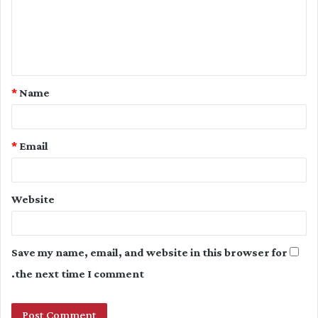
m
e
n
t
*
Name
*
*
Email
Website
Save my name, email, and website in this browser for
the next time I comment.