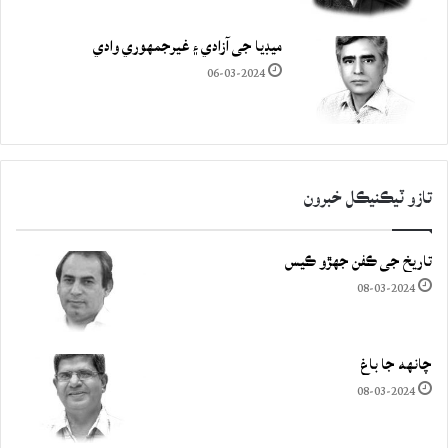
ميڊيا جي آزادي ۽ غيرجمھوري وادي
06-03-2024
تازو ٽيڪنيڪل خبرون
تاريخ جي ڪفن جھڙو ڪيس
08-03-2024
چانهه جا باغ
08-03-2024