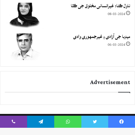
ناول ڪتا: غيرانساني مخلوق جي ڪٿا
08-03-2024
ميڊيا جي آزادي ۽ غيرجمھوري وادي
06-03-2024
Advertisement
Viber
Telegram
WhatsApp
Twitter
Facebook
Instagram
YouTube
Twitter
Facebook