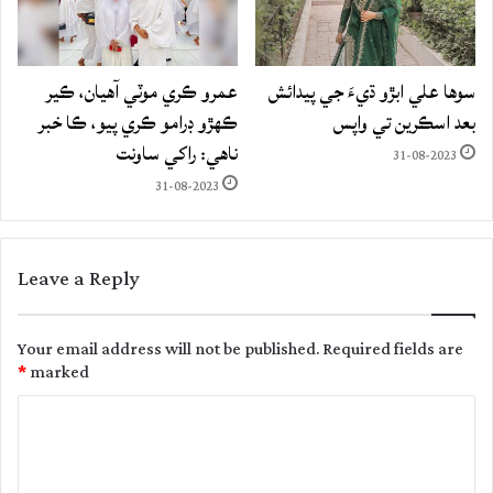
سوها علي ابڙو ڌيءَ جي پيدائش
عمرو ڪري موٽي آهيان، ڪير
بعد اسڪرين تي واپس
ڪهڙو ڊرامو ڪري پيو، ڪا خبر
ناهي: راکي ساونت
31-08-2023
31-08-2023
Leave a Reply
Your email address will not be published.
Required fields are
*
marked
C
o
m