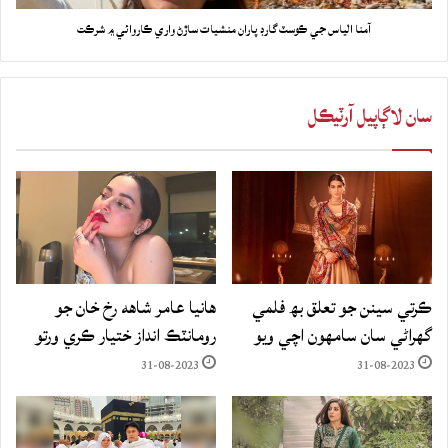
آمنا الياس جي ڪوسٽ گارڊ پاران منشيات ساڙڻ واري ڪاروائي ۾ شرڪت
سان لاڳاپيل آرٽيڪل
ڪرتي سينن جو تعلق بھ فلمي
هانيا عامر شاهه رخ خان جو
گهراڻي سان سامهون اچي ويو
رومانٽڪ انداز ختيار ڪري ورتو
31-08-2023
31-08-2023