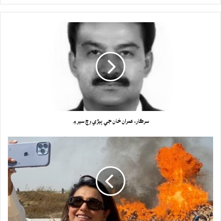
سرڪار، عمران خان جي ٻيڙي وچ سير ۾