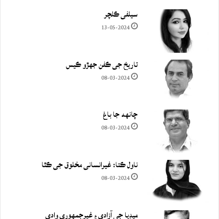
سيلفي ڪلچر
13-05-2024
تاريخ جي ڪفن جھڙو ڪيس
08-03-2024
چانهه جا باغ
08-03-2024
ناول ڪتا: غيرانساني مخلوق جي ڪٿا
08-03-2024
ميڊيا جي آزادي ۽ غيرجمھوري وادي