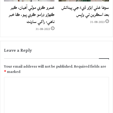
سوها علي ابڙو ڌيءَ جي پيدائش
عمرو ڪري موٽي آهيان، ڪير
بعد اسڪرين تي واپس
ڪهڙو ڊرامو ڪري پيو، ڪا خبر
ناهي: راکي ساونت
31-08-2023
31-08-2023
Leave a Reply
Your email address will not be published.
Required fields are
*
marked
C
o
m
m
e