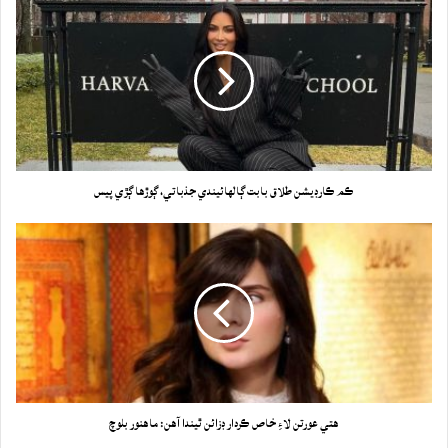
ڪم ڪارڊيشن طلاق بابت ڳالهائيندي جذباتي، ڳوڙها ڳڙي پيس
هتي عورتن لاءِ خاص ڪردار ڊزائن ٿيندا آهن: ماهنور بلوچ