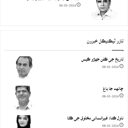
06-03-2024
تازو ٽيڪنيڪل خبرون
تاريخ جي ڪفن جھڙو ڪيس
08-03-2024
چانهه جا باغ
08-03-2024
ناول ڪتا: غيرانساني مخلوق جي ڪٿا
08-03-2024