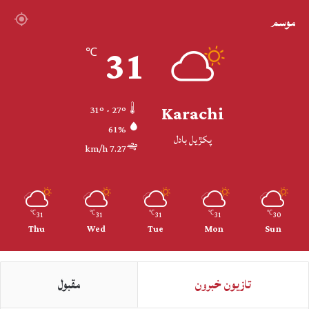
موسم
31
℃
Karachi
31º - 27º
61%
پکڙيل بادل
7.27 km/h
31
31
31
31
30
℃
℃
℃
℃
℃
Thu
Wed
Tue
Mon
Sun
تازيون خبرون
مقبول