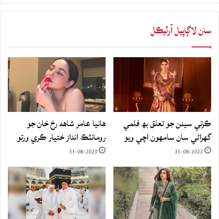
سان لاڳاپيل آرٽيڪل
ڪرتي سينن جو تعلق بھ فلمي
هانيا عامر شاهه رخ خان جو
گهراڻي سان سامهون اچي ويو
رومانٽڪ انداز ختيار ڪري ورتو
31-08-2023
31-08-2023