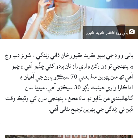
بالي ووڊ اداڪارا ڪرينا ڪپور
بالي ووڊ جي بيبو ڪرينا ڪپور خان ذاتي زندگي ۽ شوبز دنيا وچ
۾ پنهنجي توازن رکڻ واري راز تان پردو کڻي ڇڏيو آهي ۽ چيو
آهي تھ مان پهرين ماءُ يعني 70 سيڪڙو ٻارن جي آهيان ۽
اداڪارا واري حيثيت رڳو 30 سيڪڙو آهي. ميڊيا سان
ڳالهائيندي هن ٻڌايو تھ ماءُ هجڻ ۽ پنهنجي ٻارن کي وڌيڪ وقت
ڏيڻ ئي زندگي جي پهرين ترجيح بڻائي آهي.