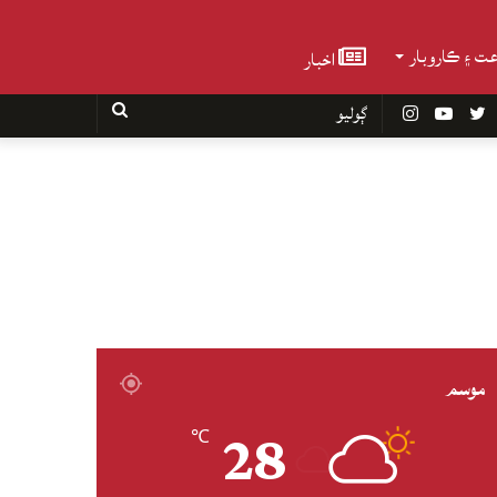
عت ۽ ڪاروبار
اخبار
Faceboo
Twitter
YouTube
Instagram
ڳوليو
موسم
28
℃