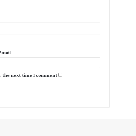
e
n
t
*
Email
r the next time I comment.