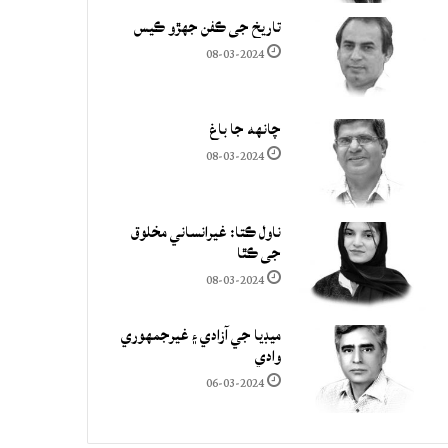
تاريخ جي ڪفن جھڙو ڪيس
08-03-2024
چانهه جا باغ
08-03-2024
ناول ڪتا: غيرانساني مخلوق
جي ڪٿا
08-03-2024
ميڊيا جي آزادي ۽ غيرجمھوري
وادي
06-03-2024