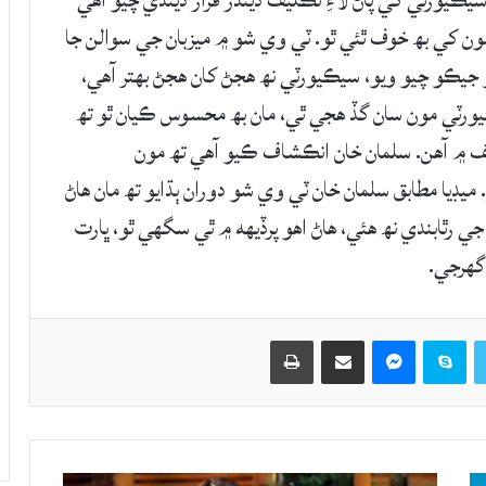
يڪيورٽي کي پاڻ لاءِ تڪليف ڏيندڙ قرار ڏيندي چيو آهي
مون کي بھ خوف ٿئي ٿو. ٽي وي شو ۾ ميزبان جي سوالن جا
و جيڪو چيو ويو، سيڪيورٽي نھ هجڻ کان هجڻ بهتر آهي،
ورٽي مون سان گڏ هجي ٿي، مان بھ محسوس ڪيان ٿو تھ
ف ۾ آهن. سلمان خان انڪشاف ڪيو آهي تھ مون
ڊيا مطابق سلمان خان ٽي وي شو دوران ٻڌايو تھ مان هاڻ
جي رٿابندي نھ هئي، هاڻ اهو پرڏيهه ۾ ٿي سگهي ٿو، ڀارت
 گهرجي.
Twitter
Skype
Messenger
حصيداري ڪريو اي ميل ذريعي
اپيو