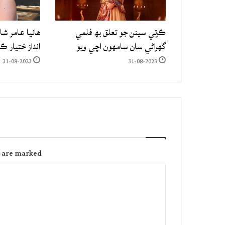
ڪرتي سينن جو تعلق بھ فلمي
هانيا عامر شا
گهراڻي سان سامهون اچي ويو
انداز ختيار ڪ
31-08-2023
31-08-2023
s are marked
C
o
m
m