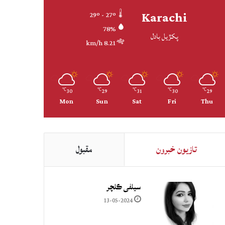
Karachi
29º - 27º
78%
پکڙيل بادل
8.21 km/h
30
29
31
30
29
℃
℃
℃
℃
℃
Mon
Sun
Sat
Fri
Thu
تازيون خبرون
مقبول
سيلفي ڪلچر
13-05-2024