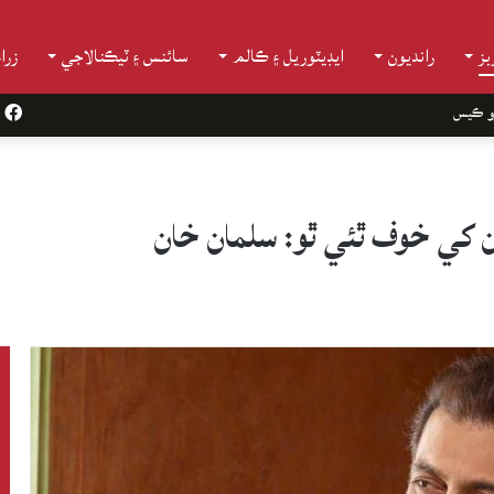
ز
رانديون
ايڊيٽوريل ۽ ڪالم
سائنس ۽ ٽيڪنالاجي
زرا
و ڪيس
k
ن کي خوف ٿئي ٿو: سلمان خان