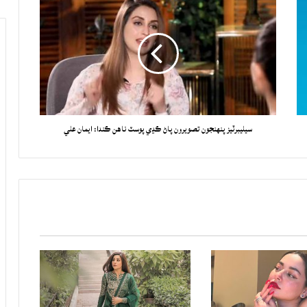
سيليبرٽيز پنهنجون تصويرون پاڻ ڪڍي پوسٽ ناهن ڪندا: ايمان علي