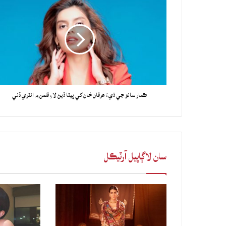
ڪمار سانو جي ڌيءَ عرفان خان کي ڀيٽا ڏيڻ لاءِ فلمن ۾ انٽري ڏني
سان لاڳاپيل آرٽيڪل