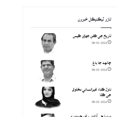
تازو ٽيڪنيڪل خبرون
تاريخ جي ڪفن جھڙو ڪيس
08-03-2024
چانهه جا باغ
08-03-2024
ناول ڪتا: غيرانساني مخلوق
جي ڪٿا
08-03-2024
ميڊيا جي آزادي ۽ غيرجمھوري