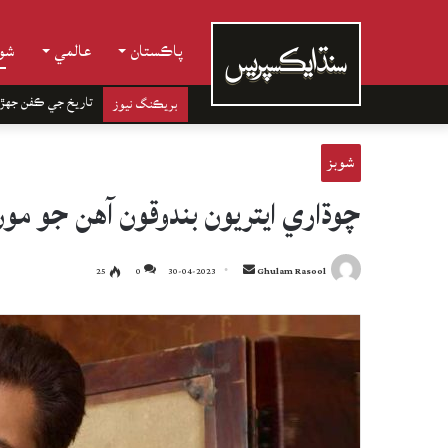
پاڪستان
عالمي
شوب
تاريخ جي ڪفن جھڙ
بريڪنگ نيوز
شوبز
چوڌاري ايتريون بندوقون آهن جو مو
Send
25
0
30-04-2023
Ghulam Rasool
an
email