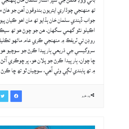
بالي ووڊ فلمن جي سپر اسٽار سلمان خان پنهنجي س
تھ منهنجي چوڌاري ايتريون بندوقون آهن جو هاڻ 
جواب ڏيندي سلمان خان ٻڌايو تھ مان اهو ڪيان پي
اڪيلو نٿو گهمي سگهان. هن جو چوڻ هو تھ سيڪي
روڊن تي ٽريفڪ ۾ منهنجي ڪري عام ماڻهو تڪلي
سروگيسي جي ذريعي ٻار پيدا ڪرڻ جو سوچيو هو. مي
ڇا چوان، ٻار پيدا ڪرڻ جو پلان هو، پر ڇوڪري آڻڻ 
۾ تھ پابندي لڳي وئي آهي، سوچيان ٿو تھ ڇا ڪرڻ
Facebook
ونڊ ڪريو