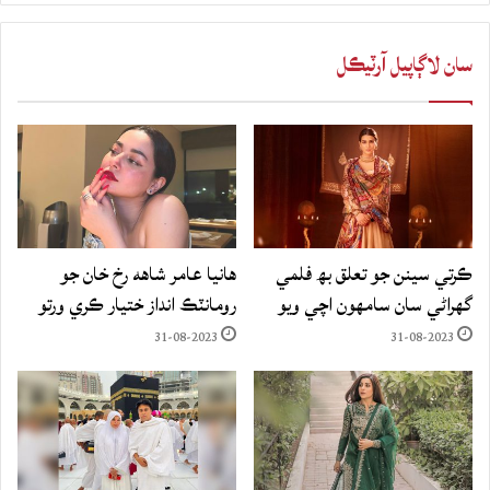
سان لاڳاپيل آرٽيڪل
ڪرتي سينن جو تعلق بھ فلمي
هانيا عامر شاهه رخ خان جو
گهراڻي سان سامهون اچي ويو
رومانٽڪ انداز ختيار ڪري ورتو
31-08-2023
31-08-2023