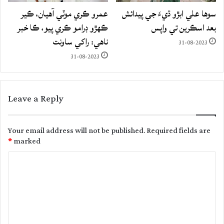
سوها علي ابڙو ڌيءَ جي پيدائش
عمرو ڪري موٽي آهيان، ڪير
بعد اسڪرين تي واپس
ڪهڙو ڊرامو ڪري پيو، ڪا خبر
ناهي: راکي ساونت
31-08-2023
31-08-2023
Leave a Reply
Your email address will not be published.
Required fields are
*
marked
C
o
m
m
e