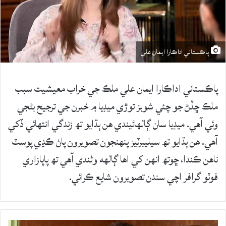
پاڪستاني اداڪارا ايمان علي
پاڪستاني اداڪارا ايمان علي ملڪ جي خراب معيشيت سبب
ملڪ ڇڏڻ جو چئي شوبز توڙي ميڊيا ۾ خبرن جي ترجيح بڻجي
وئي آهي. ميڊيا سان ڳالهائيندي هن ٻڌايو تھ زندگي انتهائي ڏکي
آهي. هن ٻڌايو تھ سيليبرٽيز پنهنجون تصويرون پاڻ ڪڍي پوسٽ
ناهن ڪندا، ڇوتھ انهن کي اها ڳالهه وڻندي آهي تھ پاپازاري
فوٽو گرافر اچي سندن تصويرون شايع ڪرائي.