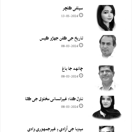
سيلفي ڪلچر
13-05-2024
تاريخ جي ڪفن جھڙو ڪيس
08-03-2024
چانهه جا باغ
08-03-2024
ناول ڪتا: غيرانساني مخلوق جي ڪٿا
08-03-2024
ميڊيا جي آزادي ۽ غيرجمھوري وادي