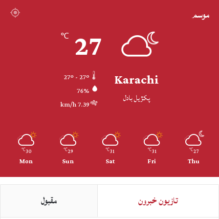
موسم
27
℃
Karachi
27º - 27º
76%
پکڙيل بادل
7.39 km/h
30
29
31
31
27
℃
℃
℃
℃
℃
Mon
Sun
Sat
Fri
Thu
تازيون خبرون
مقبول