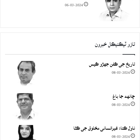
06-03-2024
تازو ٽيڪنيڪل خبرون
تاريخ جي ڪفن جھڙو ڪيس
08-03-2024
چانهه جا باغ
08-03-2024
ناول ڪتا: غيرانساني مخلوق جي ڪٿا
08-03-2024