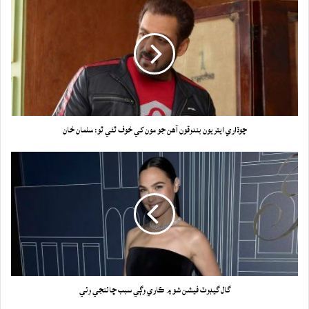
چوڌاري ايتريون بندوقون آهن جو مون کي خوف ٿئي ٿو: سلمان خان
گال گيڊوٽ فيشن شو ۾ ڪاري وڳي سبب ڇائنجي وئي