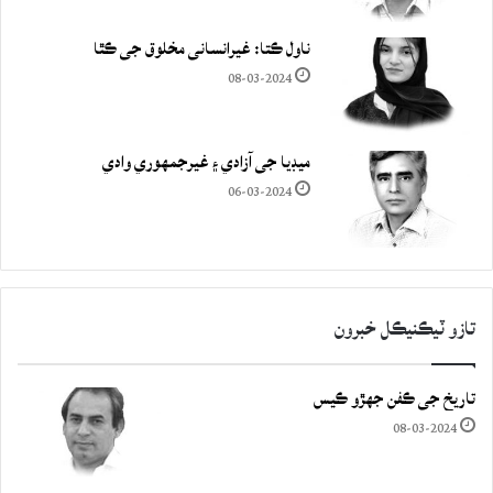
ناول ڪتا: غيرانساني مخلوق جي ڪٿا
08-03-2024
ميڊيا جي آزادي ۽ غيرجمھوري وادي
06-03-2024
تازو ٽيڪنيڪل خبرون
تاريخ جي ڪفن جھڙو ڪيس
08-03-2024