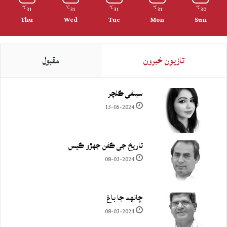
31
31
31
31
30
℃
℃
℃
℃
℃
Thu
Wed
Tue
Mon
Sun
تازيون خبرون
مقبول
سيلفي ڪلچر
13-05-2024
تاريخ جي ڪفن جھڙو ڪيس
08-03-2024
چانهه جا باغ
08-03-2024