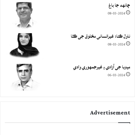
چانهه جا باغ
08-03-2024
ناول ڪتا: غيرانساني مخلوق جي ڪٿا
08-03-2024
ميڊيا جي آزادي ۽ غيرجمھوري وادي
06-03-2024
Advertisement