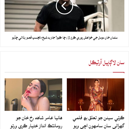
سلمان خان مومل جي خواهش پوري ڪرڻ لاءِ ڇا ڪيو؟ جاويد شيخ دلچسپ قصو ٻڌائي ڇڏيو
سان لاڳاپيل آرٽيڪل
ڪرتي سينن جو تعلق بھ فلمي
هانيا عامر شاهه رخ خان جو
گهراڻي سان سامهون اچي ويو
رومانٽڪ انداز ختيار ڪري ورتو