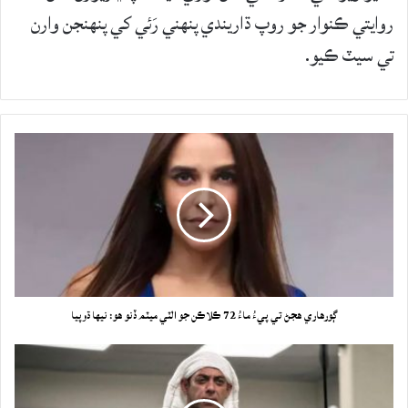
روايتي ڪنوار جو روپ ڌاريندي پنهني رَئي کي پنهنجن وارن
تي سيٽ ڪيو.
ڳورهاري هجڻ تي پيءُ ماءُ 72 ڪلاڪن جو الٽي ميٽم ڏنو هو: نيها ڌوپيا