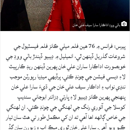
بالي ووڊ اداڪارا سارا سيف علي خان
پيرس: فرانس ۾ 76 هين فلم ميلي ڪانز فلم فيسٽيول جي
شروعات گذريل ڏينهن ٿي، انميليل ۾ ڊيبيو ڏيندڙ بالي ووڊ جي
خوبصورت اداڪارا ساران علي خان پهرين ڏينهن ريڊ ڪارپيٽ
لاءِ ديسي فيشن جي چونڊ ڪئي، پرڏيهي ميڊيا رپورٽن موجب
ننڍي نواب ۽ اداڪار سيف علي خان جي ڌيءَ سارا علي خان
پنهنجي پهرين ڪانز ڊيبيو لاءِ ڀارتي ڊزائنر ابوجاني سنديپ
کوسلا جي آئوري رنگ جي لهنگي جي چونڊ ڪئي. ان لهنگي
جي خاص ڳالهه اها آهي ته ان کي مڪمل طور تي هٿ سان تيار
ڪيو ويو آهي. سارا علي خان ٿوري ميڪ اپ ۽ زيورن سان گڏ