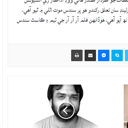
 اسڪاٽ جو ڪردار ڪندڙ هالي ووڊ اداڪار ري اسٽيونس
ينڊ سان تعلق رکندو هو پر سندس موت اٽلي ۾ ٿيو آهي.
ھ آيو آهي. هوڏانهن فلم آر آر آر جي ٽيم ۽ ڪاسٽ سندس
Twitter
Skype
Messenger
حصيداري ڪريو اي ميل ذريعي
اپيو