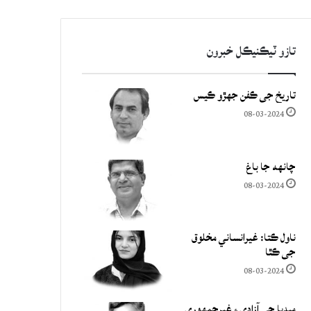
تازو ٽيڪنيڪل خبرون
تاريخ جي ڪفن جھڙو ڪيس
08-03-2024
چانهه جا باغ
08-03-2024
ناول ڪتا: غيرانساني مخلوق
جي ڪٿا
08-03-2024
ميڊيا جي آزادي ۽ غيرجمھوري