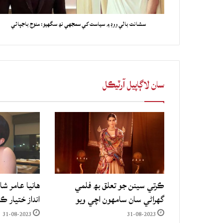
سشانت بالي ووڊ ۾ سياست کي سمجهي نھ سگهيو: منوج باجپائي
سان لاڳاپيل آرٽيڪل
ڪرتي سينن جو تعلق بھ فلمي
هانيا عامر شا
گهراڻي سان سامهون اچي ويو
انداز ختيار ڪ
31-08-2023
31-08-2023