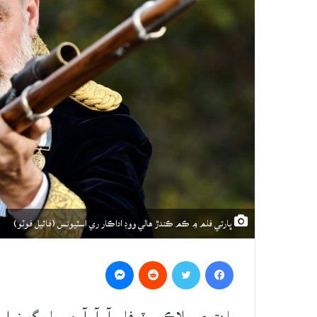
ڀارتي فلم ۾ ڪم ڪندڙ هالي ووڊ اداڪار ري اسٽيونس (فائيل فوٽو)
Messenger
Reddit
Twitter
Facebook