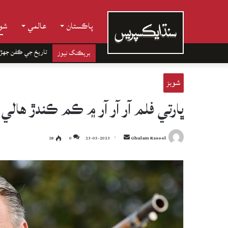
پاڪستان
عالمي
شوب
تاريخ جي ڪفن جھڙ
بريڪنگ نيوز
شوبز
ڀارتي فلم آر آر آر ۾ ڪم ڪندڙ هال
Send
28
0
23-05-2023
Ghulam Rasool
an
email