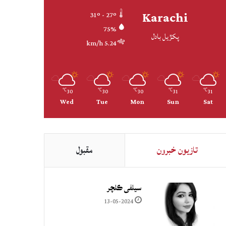
Karachi
31º - 27º
75%
پکڙيل بادل
5.24 km/h
30
30
30
31
31
℃
℃
℃
℃
℃
Wed
Tue
Mon
Sun
Sat
تازيون خبرون
مقبول
سيلفي ڪلچر
13-05-2024