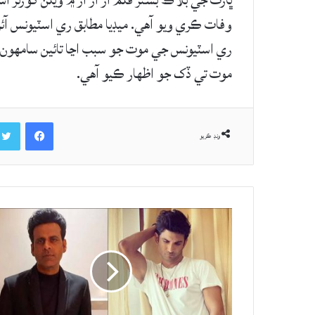
ڀارت جي بلاڪ بسٽر فلم آر آر آر ۾ ويلن گورنر
وفات ڪري ويو آهي. ميڊيا مطابق ري اسٽيونس آئرل
ري اسٽيونس جي موت جو سبب اڃا تائين سامهون ن
موت تي ڏک جو اظهار ڪيو آهي.
Facebook
ونڊ ڪريو