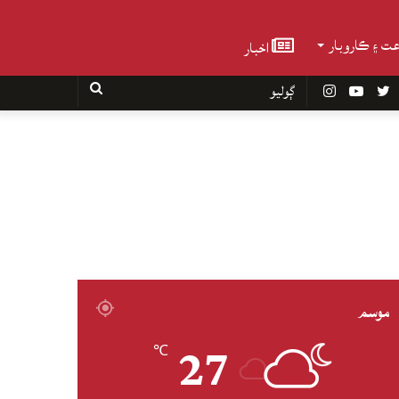
عت ۽ ڪاروبار
اخبار
Faceboo
Twitter
YouTube
Instagram
ڳوليو
موسم
27
℃