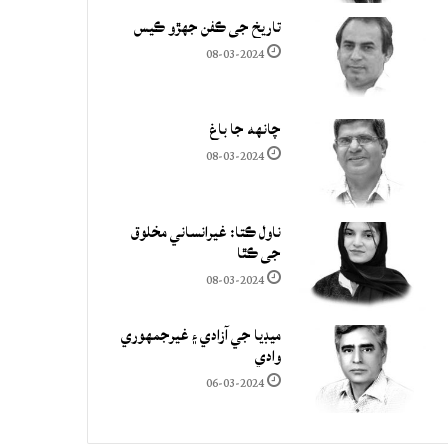
تاريخ جي ڪفن جھڙو ڪيس
08-03-2024
چانهه جا باغ
08-03-2024
ناول ڪتا: غيرانساني مخلوق
جي ڪٿا
08-03-2024
ميڊيا جي آزادي ۽ غيرجمھوري
وادي
06-03-2024