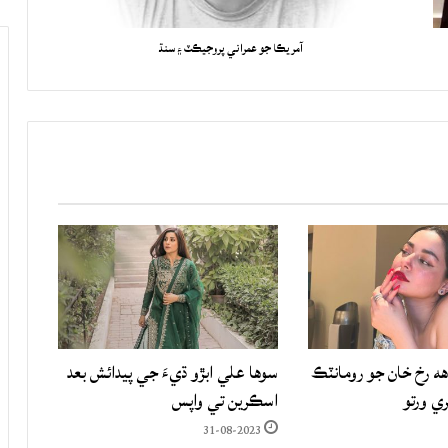
آمريڪا جو عمراني پروجيڪٽ ۽ سنڌ
هه رخ خان جو رومانٽڪ
سوها علي ابڙو ڌيءَ جي پيدائش بعد
ري ورتو
اسڪرين تي واپس
31-08-2023