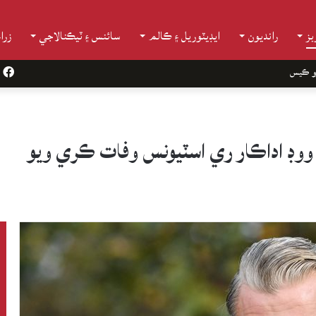
ز
رانديون
ايڊيٽوريل ۽ ڪالم
سائنس ۽ ٽيڪنالاجي
زرا
و ڪيس
k
ي ووڊ اداڪار ري اسٽيونس وفات ڪري ويو