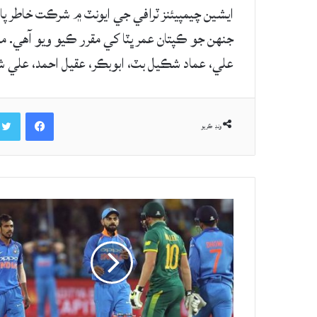
ايشين چيمپيئنز ٽرافي جي ايونٽ ۾ شرڪت خاطر 
علي، عماد شڪيل بٽ، ابوبڪر، عقيل احمد، علي شا
Facebook
ونڊ ڪريو