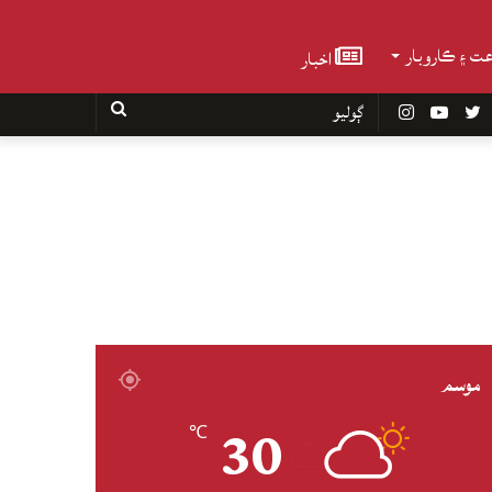
عت ۽ ڪاروبار
اخبار
Faceboo
Twitter
YouTube
Instagram
ڳوليو
موسم
30
℃