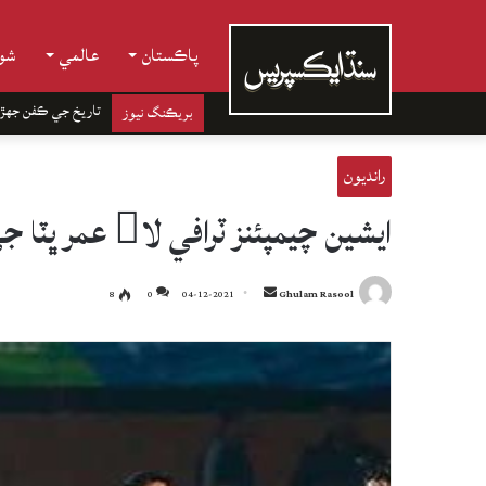
پاڪستان
عالمي
شوب
تاريخ جي ڪفن جھڙ
بريڪنگ نيوز
رانديون
ايشين چيمپئنز ٽرافي لا عمر ڀٽا جي ڪپتاني ۾ هاڪي ٽيم جو اعلان
Send
8
0
04-12-2021
Ghulam Rasool
an
email