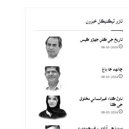
تازو ٽيڪنيڪل خبرون
تاريخ جي ڪفن جھڙو ڪيس
08-03-2024
چانهه جا باغ
08-03-2024
ناول ڪتا: غيرانساني مخلوق
جي ڪٿا
08-03-2024
ميڊيا جي آزادي ۽ غيرجمھوري