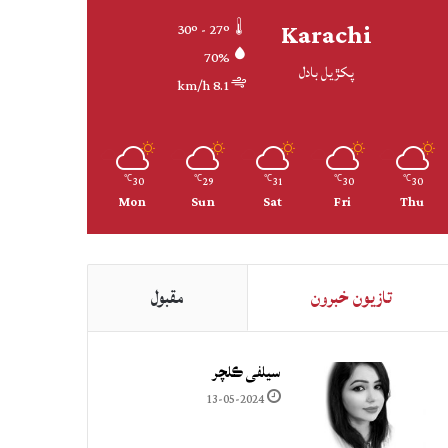
Karachi
30º - 27º
70%
پکڙيل بادل
8.1 km/h
30
29
31
30
30
℃
℃
℃
℃
℃
Mon
Sun
Sat
Fri
Thu
تازيون خبرون
مقبول
سيلفي ڪلچر
13-05-2024