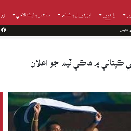
ز
رانديون
ايڊيٽوريل ۽ ڪالم
سائنس ۽ ٽيڪنالاجي
زرا
و ڪيس
k