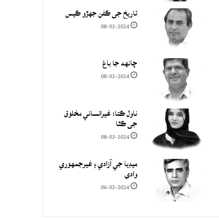
تاريخ جي ڪفن جھڙو ڪيس
08-03-2024
چانهه جا باغ
08-03-2024
ناول ڪتا: غيرانساني مخلوق
جي ڪٿا
08-03-2024
ميڊيا جي آزادي ۽ غيرجمھوري
وادي
06-03-2024