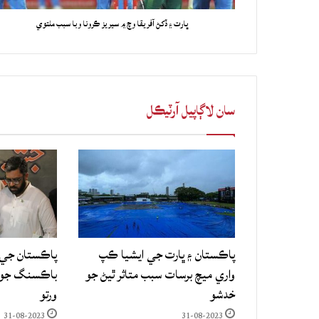
ڀارت ۽ ڏکڻ آفريقا وچ ۾ سيريز ڪرونا وبا سبب ملتوي
سان لاڳاپيل آرٽيڪل
پاڪستان ۽ ڀارت جي ايشيا ڪپ
پاڪستان جي 
واري ميچ برسات سبب متاثر ٿيڻ جو
باڪسنگ جو ع
خدشو
ورتو
31-08-2023
31-08-2023