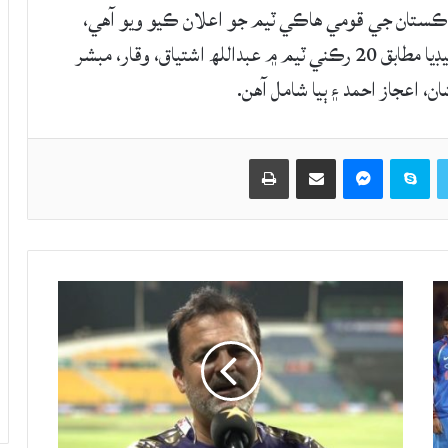
پاڪستان جي قومي هاڪي ٽيم جو اعلان ڪيو ويو آهي،
جنهن جو ڪپتان عمر ڀٽا کي مقرر ڪيو ويو آهي. ميڊيا مطابق 20 رڪني ٽيم ۾ عبداللھ اشتياق، وقار، مبشر
ن، اعجاز احمد ۽ ٻيا شامل آهن.
Twitter
Skype
Messenger
حصيداري ڪريو اي ميل ذريعي
اپيو