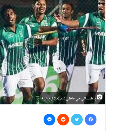
پاڪستاني جي هاڪي ٽيم (فائيل فوٽو)
Messenger
Reddit
Twitter
Facebook