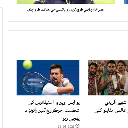
معين خان پرڏيهي ڪوچ رکڻ واري پاليسي جي مخالفت ڪري ڇڏي
شهير آفريدي
يو ايس اوپن ۾ اسٽيفانوس کي
المي مقابلو کٽي
شڪست، جوڪووچ ٽئين رائونڊ ۾
پهچي ويو
31-08-2023