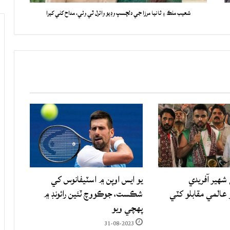
شعيب ملڪ ۽ ثانيا مرزا جي دلچسپ وڊيو وائرل ٿي وئي، مداح کلي کيرا
شهير آفريدي
يو ايس اوپن ۾ اسٽيفانوس کي
المي مقابلو کٽي
شڪست، جوڪووچ ٽئين رائونڊ ۾
پهچي ويو
31-08-2023