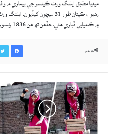
۾ ڪاميابي ڏياري هئي. جڏهن تھ هن 1836 رنسون ٺاهيون ۽ 122 وڪيٽون وٺي آل رائونڊر طور پڻ مڃتا ماڻي.
Facebook
ونڊ ڪريو