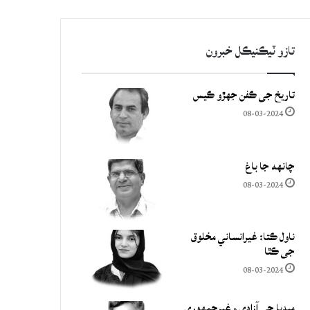
تازو ٽيڪنيڪل خبرون
تاريخ جي ڪفن جھڙو ڪيس
08-03-2024
چانهه جا باغ
08-03-2024
ناول ڪتا: غيرانساني مخلوق
جي ڪٿا
08-03-2024
ميڊيا جي آزادي ۽ غيرجمھوري