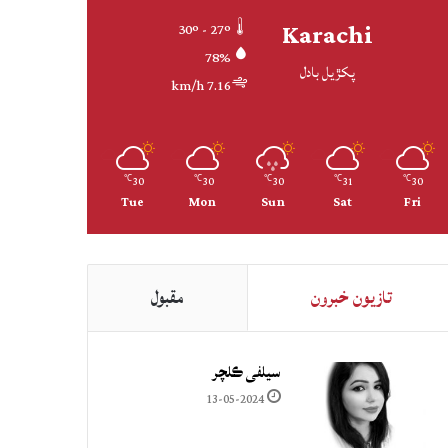
Karachi
30º - 27º
78%
پکڙيل بادل
7.16 km/h
30
30
30
31
30
℃
℃
℃
℃
℃
Tue
Mon
Sun
Sat
Fri
تازيون خبرون
مقبول
سيلفي ڪلچر
13-05-2024