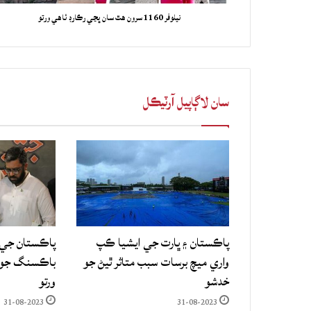
نيلوفر 1160 سرون هٿ سان ڀڃي رڪارڊ ٺاهي ورتو
سان لاڳاپيل آرٽيڪل
پاڪستان ۽ ڀارت جي ايشيا ڪپ
پاڪستان جي 
واري ميچ برسات سبب متاثر ٿيڻ جو
باڪسنگ جو ع
خدشو
ورتو
31-08-2023
31-08-2023