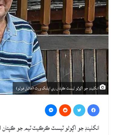
انگلينڊ جو اڳوڻو ٽيسٽ ڪپتان ري ايلنگ ورٿ (فائيل فوٽو)
Messenger
Reddit
Twitter
Facebook