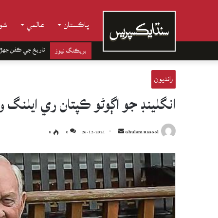
پاڪستان
عالمي
شوب
تاريخ جي ڪفن جھڙ
بريڪنگ نيوز
رانديون
انگلينڊ جو اڳوڻو ڪپتان ري ايلنگ 
Send
8
0
26-12-2021
Ghulam Rasool
an
email