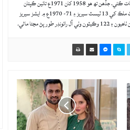
ميڊيا مطابق ايلنگ ورٿ ڪينسر جي بيماري ۾ وفات ڪئي. جڏهن تھ هو 1958 کان 1971ع تائين ڪپتان
رهيو ۽ ڪپتان طور 31 ميچون کيڏيون. ايلنگ ورٿ ملڪ کي 13 ٽيسٽ سيريز ۽ 71- 1970ع ۾ ايشز سيريز
Twitter
Skype
Messenger
حصيداري ڪريو اي ميل ذريعي
اپيو