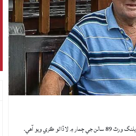
انگلينڊ جو اڳوڻو ٽيسٽ ڪرڪيٽ ٽيم جو ڪپتان ايلنگ ورٿ 89 سالن جي ڄمار ۾ لاڏاڻو ڪري ويو آهي.