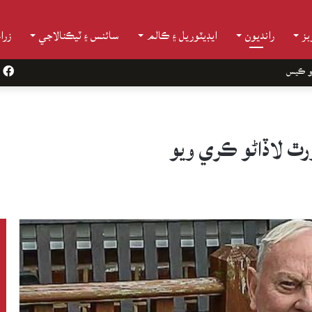
ز
رانديون
ايڊيٽوريل ۽ ڪالم
سائنس ۽ ٽيڪنالاجي
زرا
و ڪيس
k
ورٿ لاڏاڻو ڪري ويو