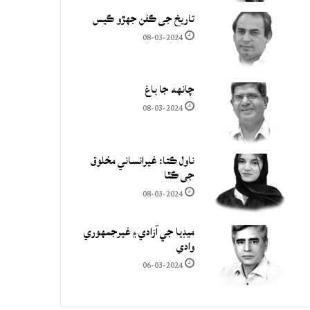
تاريخ جي ڪفن جھڙو ڪيس
08-03-2024
چانهه جا باغ
08-03-2024
ناول ڪتا: غيرانساني مخلوق
جي ڪٿا
08-03-2024
ميڊيا جي آزادي ۽ غيرجمھوري
وادي
06-03-2024