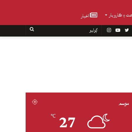
عت ۽ ڪاروبار
اخبار
Faceboo
Twitter
YouTube
Instagram
ڳوليو
موسم
27
℃