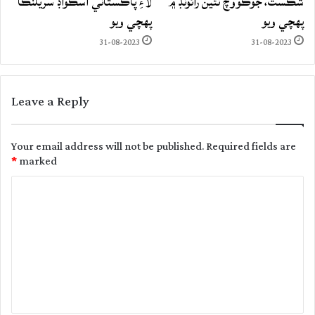
شڪست، جوڪووچ ٽئين رائونڊ ۾
لاءِ پاڪستاني اسڪواڊ سريلنڪا
پهچي ويو
پهچي ويو
31-08-2023
31-08-2023
Leave a Reply
Your email address will not be published.
Required fields are
*
marked
C
o
m
m
e
n
t