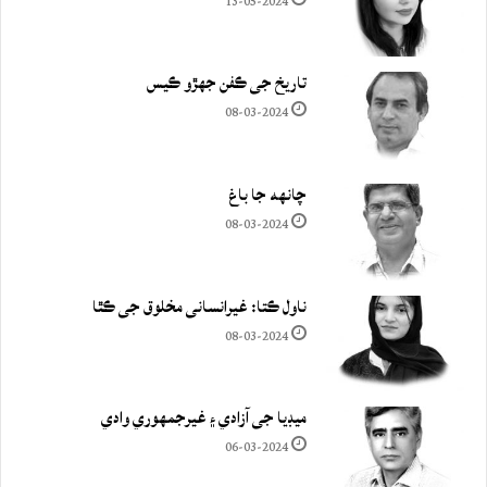
13-05-2024
تاريخ جي ڪفن جھڙو ڪيس
08-03-2024
چانهه جا باغ
08-03-2024
ناول ڪتا: غيرانساني مخلوق جي ڪٿا
08-03-2024
ميڊيا جي آزادي ۽ غيرجمھوري وادي
06-03-2024