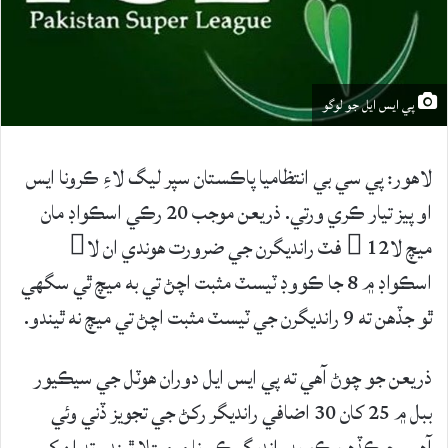
پي ايس ايل جو لوگو
لاهور: پي سي بي انتظاميا پاڪستان سپر ليگ لاءِ ڪرونا ايس
او پيز تيار ڪري ورتي. ذريعن موجب 20 رڪي اسڪواڊ مان
ميچ لا 12 فٽ رانديگرن جي ضرورت هوندي ان لا
اسڪواڊ ۾ 8 جا ڪووڊ ٽيسٽ مثبت اچڻ تي به ميچ ٿي سگهي
ٿو جڏهن ته 9 رانديگرن جي ٽيسٽ مثبت اچڻ تي ميچ نه ٿيندو.
ذريعن جو چوڻ آهي ته پي ايس ايل دوران هوٽل جي سيڪيور
ببل ۾ 25 کان 30 اضافي رانديگر رکڻ جي تجويز ڏني وئي