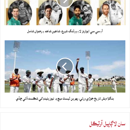
آءِ سي سي ايوارڊز لاءِ ووٽنگ شروع، شاهين شاهه ۽ رضوان شامل
بنگلاديش تاريخ جوڙي ورتي، پهرين ٽيسٽ ميچ ۾ نيوزيلينڊ کي شڪست ڏئي ڇڏي
سان لاڳاپيل آرٽيڪل