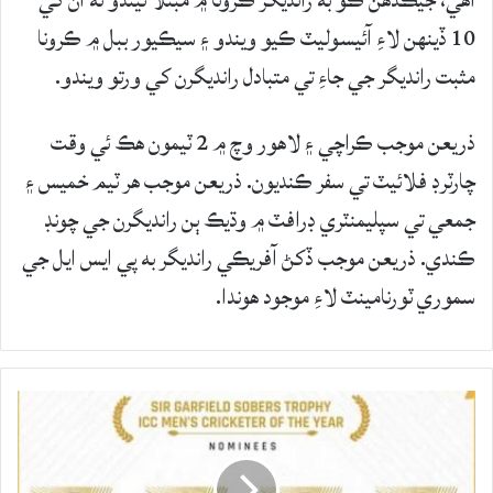
آهي، جيڪڏهن ڪو به رانديگر ڪرونا ۾ مبتلا ٿيندو ته ان کي
10 ڏينهن لاءِ آئيسوليٽ ڪيو ويندو ۽ سيڪيور ببل ۾ ڪرونا
مثبت رانديگر جي جاءِ تي متبادل رانديگرن کي ورتو ويندو.
ذريعن موجب ڪراچي ۽ لاهور وچ ۾ 2 ٽيمون هڪ ئي وقت
چارٽرڊ فلائيٽ تي سفر ڪنديون. ذريعن موجب هر ٽيم خميس ۽
جمعي تي سپليمنٽري ڊرافٽ ۾ وڌيڪ ٻن رانديگرن جي چونڊ
ڪندي. ذريعن موجب ڏکڻ آفريڪي رانديگر به پي ايس ايل جي
سموري ٽورنامينٽ لاءِ موجود هوندا.