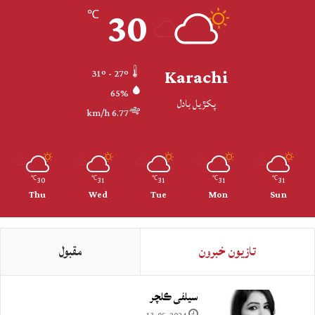
30
℃
Karachi
31º - 27º
65%
پکڙيل بادل
6.77 km/h
30
31
31
31
31
℃
℃
℃
℃
℃
Thu
Wed
Tue
Mon
Sun
تازيون خبرون
مقبول
سيلفي ڪلچر