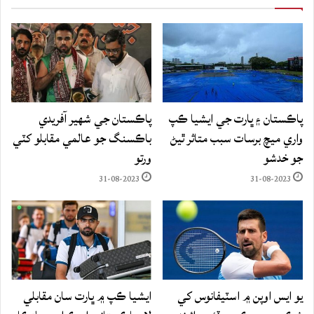
پاڪستان ۽ ڀارت جي ايشيا ڪپ
پاڪستان جي شهير آفريدي
واري ميچ برسات سبب متاثر ٿيڻ
باڪسنگ جو عالمي مقابلو کٽي
جو خدشو
ورتو
31-08-2023
31-08-2023
يو ايس اوپن ۾ اسٽيفانوس کي
ايشيا ڪپ ۾ ڀارت سان مقابلي