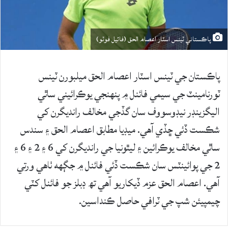
پاڪستاني ٽينس اسٽار اعصام الحق (فائيل فوٽو)
پاڪستان جي ٽينس اسٽار اعصام الحق ميلبورن ٽينس
ٽورنامينٽ جي سيمي فائنل ۾ پنهنجي يوڪرائيني ساٿي
اليگزينڊر نيڊوسووف سان گڏجي مخالف رانديگرن کي
شڪست ڏئي ڇڏي آهي. ميڊيا مطابق اعصام الحق ۽ سندس
ساٿي مخالف يوڪرائين ۽ ليٿونيا جي رانديگرن کي 6 ۽ 2 ۽ 6 ۽
2 جي پوائينٽس سان شڪست ڏئي فائنل ۾ جڳهه ٺاهي ورتي
آهي. اعصام الحق عزم ڏيکاريو آهي تھ ڊبلز جو فائنل کٽي
چيمپيئن شپ جي ٽرافي حاصل ڪنداسين.