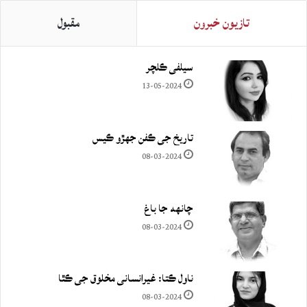
تازيون خبرون
مقبول
سيلفي ڪلچر
13-05-2024
تاريخ جي ڪفن جھڙو ڪيس
08-03-2024
چانهه جا باغ
08-03-2024
ناول ڪتا: غيرانساني مخلوق جي ڪٿا
08-03-2024