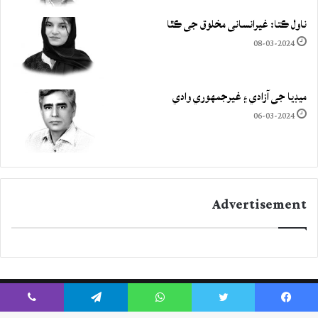
ناول ڪتا: غيرانساني مخلوق جي ڪٿا
08-03-2024
ميڊيا جي آزادي ۽ غيرجمھوري وادي
06-03-2024
Advertisement
Viber
Telegram
WhatsApp
Twitter
Facebook
Instagram
YouTube
Twitter
Facebook