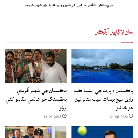
مري سانحو انتظامي نااهلي آهي،ذميوار وزير هٽايا وڃن:شهباز شريف
سان لاڳاپيل آرٽيڪل
پاڪستان ۽ ڀارت جي ايشيا ڪپ
پاڪستان جي شهير آفريدي
واري ميچ برسات سبب متاثر ٿيڻ
باڪسنگ جو عالمي مقابلو کٽي
جو خدشو
ورتو
31-08-2023
31-08-2023