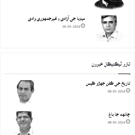
ميڊيا جي آزادي ۽ غيرجمھوري وادي
06-03-2024
تازو ٽيڪنيڪل خبرون
تاريخ جي ڪفن جھڙو ڪيس
08-03-2024
چانهه جا باغ
08-03-2024