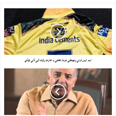
ايم ايس ڌوني پنهنجي شرٽ تحفي ۾ حارث رئوف کي ڏئي ڇڏي