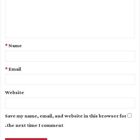
m
m
e
n
t
*
Name
*
*
Email
Website
Save my name, email, and website in this browser for
the next time I comment.