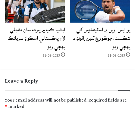
يو ايس اوپن ۾ اسٽيفانوس کي
ايشيا ڪپ ۾ ڀارت سان مقابلي
شڪست، جوڪووچ ٽئين رائونڊ ۾
لاءِ پاڪستاني اسڪواڊ سريلنڪا
پهچي ويو
پهچي ويو
31-08-2023
31-08-2023
Leave a Reply
Your email address will not be published.
Required fields are
*
marked
C
o