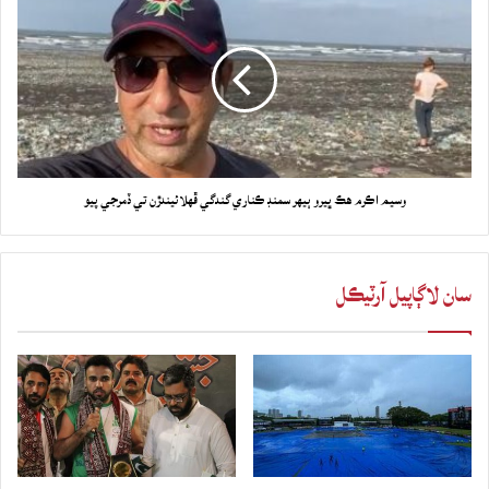
وسيم اڪرم هڪ ڀيرو ٻيهر سمنڊ ڪناري گندگي ڦهلائيندڙن تي ڏمرجي پيو
سان لاڳاپيل آرٽيڪل