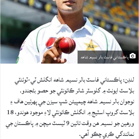
پاڪستاني فاسٽ بالر نسيم شاهه
لنڊن: پاڪستاني فاسٽ بالر نسيم شاهه انگلش ٽي-ٽوئنٽي
بلاسٽ ايونٽ ۾ گلوسٽر شائر ڪائونٽي جو حصو بڻجندو.
نوجوان بالر نسيم شاهه چيمپيئن شپ سيزن جي پهرئين هاف ۽
بلاسٽ گروپ اسٽيج ۾ انگلش ڪائونٽي لاءِ موجود هوندو، 18
ورهين جو نسيم هن وقت تائين 9 ٽيسٽ ميچن ۾ پاڪستان جي
نمائندگي ڪري چڪو آهي.