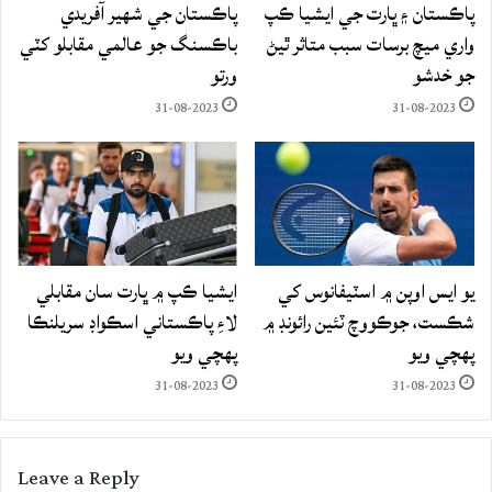
پاڪستان ۽ ڀارت جي ايشيا ڪپ
پاڪستان جي شهير آفريدي
واري ميچ برسات سبب متاثر ٿيڻ
باڪسنگ جو عالمي مقابلو کٽي
جو خدشو
ورتو
31-08-2023
31-08-2023
يو ايس اوپن ۾ اسٽيفانوس کي
ايشيا ڪپ ۾ ڀارت سان مقابلي
شڪست، جوڪووچ ٽئين رائونڊ ۾
لاءِ پاڪستاني اسڪواڊ سريلنڪا
پهچي ويو
پهچي ويو
31-08-2023
31-08-2023
Leave a Reply