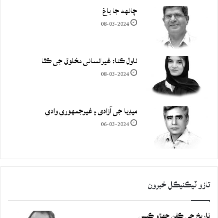
چانهه جا باغ
08-03-2024
ناول ڪتا: غيرانساني مخلوق جي ڪٿا
08-03-2024
ميڊيا جي آزادي ۽ غيرجمھوري وادي
06-03-2024
تازو ٽيڪنيڪل خبرون
تاريخ جي ڪفن جھڙو ڪيس