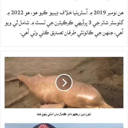
هن نومبر 2019 ۾ آسٽريليا خلاف ڊيبيو ڪيو هو، هو 2022 ۾
گلوسٽر شائر جي 3 پرڏيهي ڪرڪيٽرن جي لسٽ ۾ شامل ٿي ويو
آهي، جنهن جي ڪائونٽي طرفان تصديق ڪئي وئي آهي.
نئون ديرو ويجهو دادو ڪئنال مان انڌي ٻلهڻ هٿ