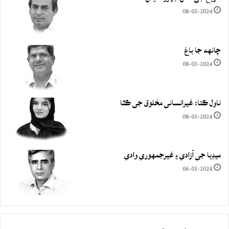
08-03-2024
چانهه جا باغ
08-03-2024
ناول ڪتا: غيرانساني مخلوق جي ڪٿا
08-03-2024
ميڊيا جي آزادي ۽ غيرجمھوري وادي
06-03-2024