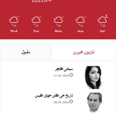
6.69 km/h
31
31
31
31
29
℃
℃
℃
℃
℃
Wed
Tue
Mon
Sun
Sat
تازيون خبرون
مقبول
سيلفي ڪلچر
13-05-2024
تاريخ جي ڪفن جھڙو ڪيس
08-03-2024