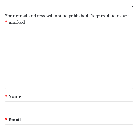
Your email address will not be published.
Required fields are
*
marked
C
o
m
m
e
n
t
*
Name
*
*
Email