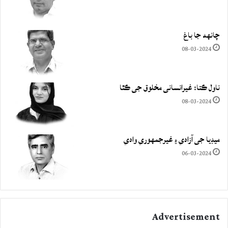
چانهه جا باغ
08-03-2024
ناول ڪتا: غيرانساني مخلوق جي ڪٿا
08-03-2024
ميڊيا جي آزادي ۽ غيرجمھوري وادي
06-03-2024
Advertisement