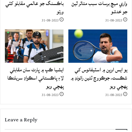
واري ميچ برسات سبب متاثر ٿيڻ
باڪسنگ جو عالمي مقابلو کٽي
جو خدشو
ورتو
31-08-2023
31-08-2023
يو ايس اوپن ۾ اسٽيفانوس کي
ايشيا ڪپ ۾ ڀارت سان مقابلي
شڪست، جوڪووچ ٽئين رائونڊ ۾
لاءِ پاڪستاني اسڪواڊ سريلنڪا
پهچي ويو
پهچي ويو
31-08-2023
31-08-2023
Leave a Reply