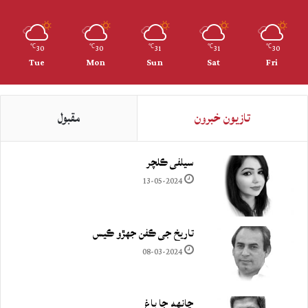
30
30
31
31
30
℃
℃
℃
℃
℃
Tue
Mon
Sun
Sat
Fri
تازيون خبرون
مقبول
سيلفي ڪلچر
13-05-2024
تاريخ جي ڪفن جھڙو ڪيس
08-03-2024
چانهه جا باغ