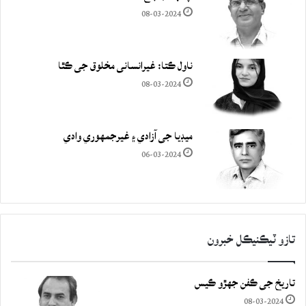
08-03-2024
ناول ڪتا: غيرانساني مخلوق جي ڪٿا
08-03-2024
ميڊيا جي آزادي ۽ غيرجمھوري وادي
06-03-2024
تازو ٽيڪنيڪل خبرون
تاريخ جي ڪفن جھڙو ڪيس
08-03-2024