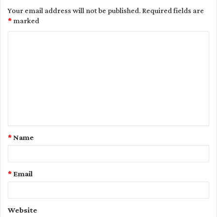
Your email address will not be published.
Required fields are
*
marked
C
o
m
m
e
n
t
*
Name
*
*
Email
Website