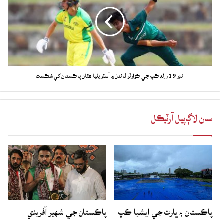
انڊر 19 ورلڊ ڪپ جي ڪوارٽر فائنل ۾ آسٽريليا هٿان پاڪستان کي شڪست
سان لاڳاپيل آرٽيڪل
پاڪستان ۽ ڀارت جي ايشيا ڪپ
پاڪستان جي شهير آفريدي