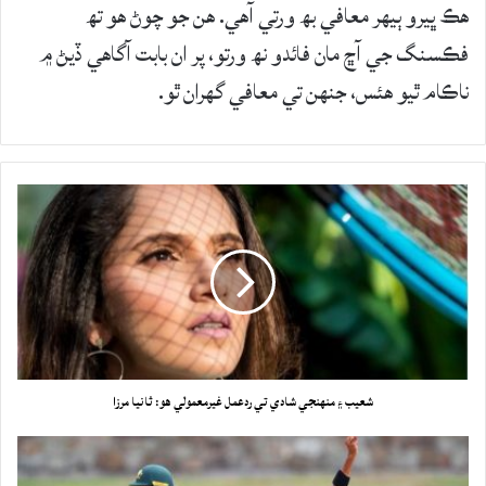
هڪ ڀيرو ٻيهر معافي بھ ورتي آهي. هن جو چوڻ هو تھ
فڪسنگ جي آڇ مان فائدو نھ ورتو، پر ان بابت آگاهي ڏيڻ ۾
ناڪام ٿيو هئس، جنهن تي معافي گهران ٿو.
شعيب ۽ منهنجي شادي تي ردعمل غيرمعمولي هو: ثانيا مرزا