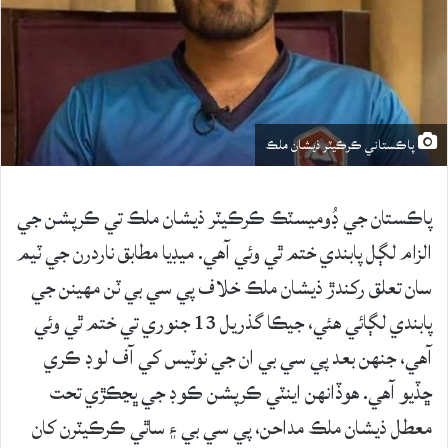
پاڪستاني ڪرڪيٽر ذيشان ملڪ
پاڪستان جي ڊُوميسٽڪ ڪرڪيٽر ذيشان ملڪ تي ڪرپشن جي
الزام لڳل پابندي ختم ٿي وئي آهي. ميڊيا مطابق ناردرن جي ٽيم
سان تعلق رکندڙ ذيشان ملڪ خلاف پي سي بي ٽن مهينن جي
پابندي لڳائي هئي، جيڪا گذريل 13 جنوري تي ختم ٿي وئي
آهي، جنهن بعد پي سي بي ان جي نوٽيس کي آف لوڊ ڪري
ڇڏيو آهي. هوڏانهن اينٽي ڪرپشن ڪوڊ جي ڀڃڪڙي تحت
معطل ذيشان ملڪ مداحن، پي سي بي ۽ ساٿي ڪرڪيٽرن کان