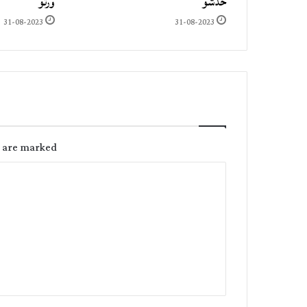
خدشو
ورتو
31-08-2023
31-08-2023
s are marked
C
o
m
m
e
n
t