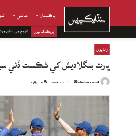
پاڪستان
عالمي
شوب
تاريخ جي ڪفن جھڙ
بريڪنگ نيوز
رانديون
ڀارت بنگلاديش کي شڪست ڏئي سيم
Send
8
0
30-01-2022
Ghulam Rasool
an
email