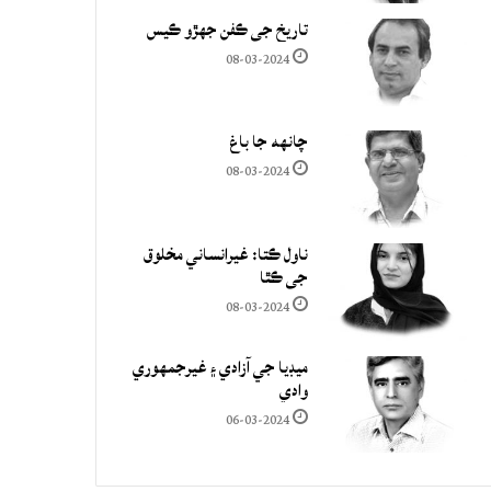
تاريخ جي ڪفن جھڙو ڪيس
08-03-2024
چانهه جا باغ
08-03-2024
ناول ڪتا: غيرانساني مخلوق
جي ڪٿا
08-03-2024
ميڊيا جي آزادي ۽ غيرجمھوري
وادي
06-03-2024