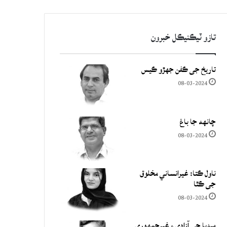
تازو ٽيڪنيڪل خبرون
تاريخ جي ڪفن جھڙو ڪيس
08-03-2024
چانهه جا باغ
08-03-2024
ناول ڪتا: غيرانساني مخلوق
جي ڪٿا
08-03-2024
ميڊيا جي آزادي ۽ غيرجمھوري