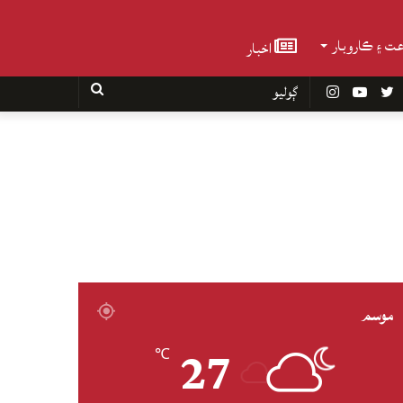
عت ۽ ڪاروبار
اخبار
Faceboo
Twitter
YouTube
Instagram
ڳوليو
موسم
27
℃