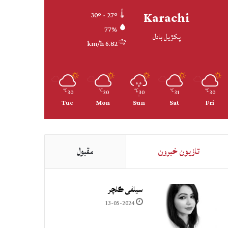
Karachi
30º - 27º
77%
پکڙيل بادل
6.82 km/h
30
30
30
31
30
℃
℃
℃
℃
℃
Tue
Mon
Sun
Sat
Fri
تازيون خبرون
مقبول
سيلفي ڪلچر
13-05-2024