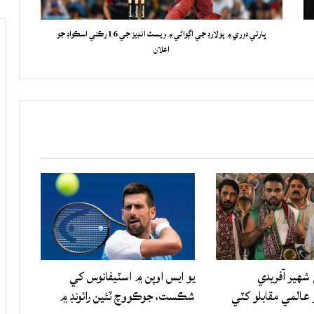
ڀارتي دوري ۾ پولارڊ جي اڳواڻي ۾ ويسٽ انڊيز جي 16 رڪني اسڪواڊ جو
اعلان
شهير آفريدي
يو ايس اوپن ۾ اسٽيفانوس کي
المي مقابلو کٽي
شڪست، جوڪووچ ٽئين رائونڊ ۾