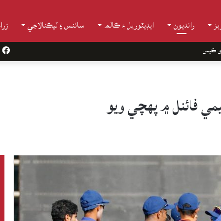
ز
رانديون
ايڊيٽوريل ۽ ڪالم
سائنس ۽ ٽيڪنالاجي
زرا
و ڪيس
k
ي فائنل ۾ پهچي ويو