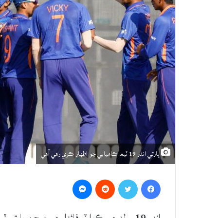
ڀارتي انڊر 19 ٽيم ڪاميابي جو اظهار ڪري رهي آهي
Messenger
Reddit
Twitter
Facebook