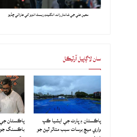
معين علي جي شاندار راند، انگلينڊ ويسٽ انڊيز کي هارائي ڇڏيو
سان لاڳاپيل آرٽيڪل
پاڪستان ۽ ڀارت جي ايشيا ڪپ
پاڪستان جي 
واري ميچ برسات سبب متاثر ٿيڻ جو
باڪسنگ جو ع