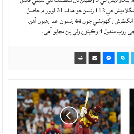
انڊر 19 ورلڊ جي ڪوارٽر فائنل جي ميچ ۾ ڀارتي ٽيم بنگلاديش کي 5 وڪيٽن تان شڪست ڏئي سيمي فائنل
۾ پهچي وئي آهي. ميڊيا مطابق ڀارتي انڊر 19 ٽيم بنگلاديش جي 112 رنسن جو هدف 31 اوور ۾ حاصل
ڪري ورتو ۽ سندس رڳو 5 بيٽر آئوٽ ٿيا هئا، جن ۾ انگڪرش راگهونشي جون 44 رنسون اهم رهيون آهن.
Twitter
Skype
Messenger
حصيداري ڪريو اي ميل ذريعي
اپيو