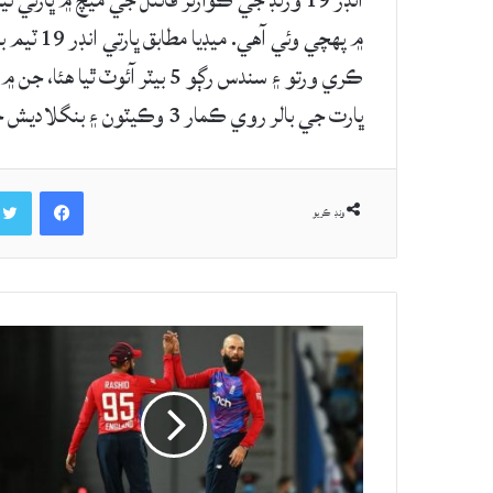
ڀارت جي بالر روي ڪمار 3 وڪيٽون ۽ بنگلاديش جي روپ منڊول 4 وڪيٽون وٺي پاڻ مڃايو آهي.
Facebook
ونڊ ڪريو