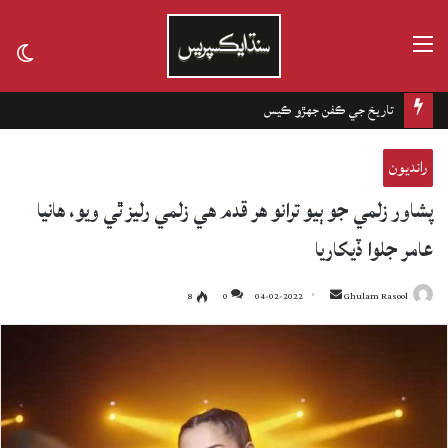
مينيو
tch
kin
تاريخ جي ڪفن جھڙو ڪيس
رانديون
پشاور زلمي جو ٻيو ترانو هر قدم هي زلمي رليز ٿي ويو، هانيا
عامر جلوا ڏيکاريا
8
0
04-02-2022
Send
Ghulam Rasool
an
email