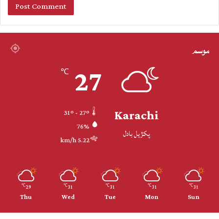
موسم
27
℃
Karachi
31º - 27º
76%
پکڙيل بادل
5.22 km/h
29
31
31
31
31
℃
℃
℃
℃
℃
Thu
Wed
Tue
Mon
Sun