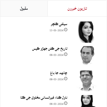
تازيون خبرون
مقبول
سيلفي ڪلچر
13-05-2024
تاريخ جي ڪفن جھڙو ڪيس
08-03-2024
چانهه جا باغ
08-03-2024
ناول ڪتا: غيرانساني مخلوق جي ڪٿا
08-03-2024