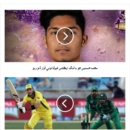
محمد حسنين جو بالنگ ايڪشن غيرقانوني قرار ڏنو ويو