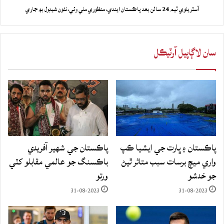
آسٽريلوي ٽيم 24 سالن بعد پاڪستان ايندي، منظوري ملي وئي،نئون شيڊول بھ جاري
سان لاڳاپيل آرٽيڪل
پاڪستان ۽ ڀارت جي ايشيا ڪپ
پاڪستان جي شهير آفريدي
واري ميچ برسات سبب متاثر ٿيڻ
باڪسنگ جو عالمي مقابلو کٽي
جو خدشو
ورتو
31-08-2023
31-08-2023