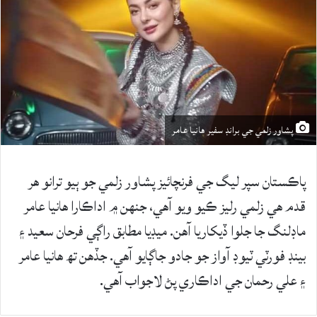
پشاور زلمي جي برانڊ سفير هانيا عامر
پاڪستان سپر ليگ جي فرنچائيز پشاور زلمي جو ٻيو ترانو هر
قدم هي زلمي رليز ڪيو ويو آهي، جنهن ۾ اداڪارا هانيا عامر
ماڊلنگ جا جلوا ڏيکاريا آهن. ميڊيا مطابق راڳي فرحان سعيد ۽
بينڊ فورٽي ٽيوڊ آواز جو جادو جاڳايو آهي. جڏهن تھ هانيا عامر
۽ علي رحمان جي اداڪاري پڻ لاجواب آهي.