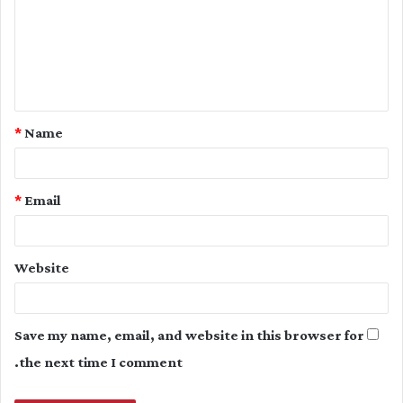
m
m
e
n
t
*
Name
*
*
Email
Website
Save my name, email, and website in this browser for
the next time I comment.