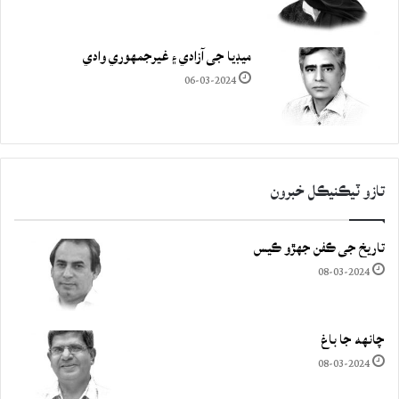
ميڊيا جي آزادي ۽ غيرجمھوري وادي
06-03-2024
تازو ٽيڪنيڪل خبرون
تاريخ جي ڪفن جھڙو ڪيس
08-03-2024
چانهه جا باغ
08-03-2024