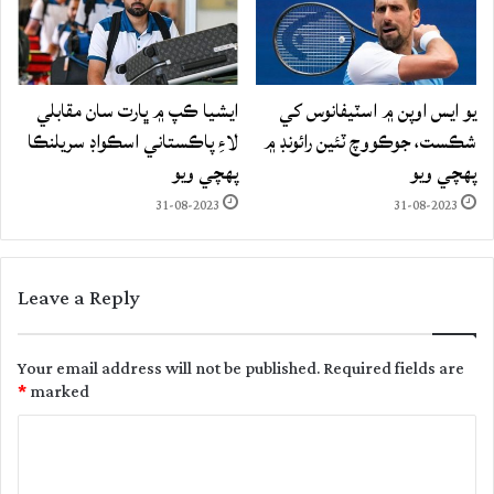
يو ايس اوپن ۾ اسٽيفانوس کي
ايشيا ڪپ ۾ ڀارت سان مقابلي
شڪست، جوڪووچ ٽئين رائونڊ ۾
لاءِ پاڪستاني اسڪواڊ سريلنڪا
پهچي ويو
پهچي ويو
31-08-2023
31-08-2023
Leave a Reply
Your email address will not be published.
Required fields are
*
marked
C
o