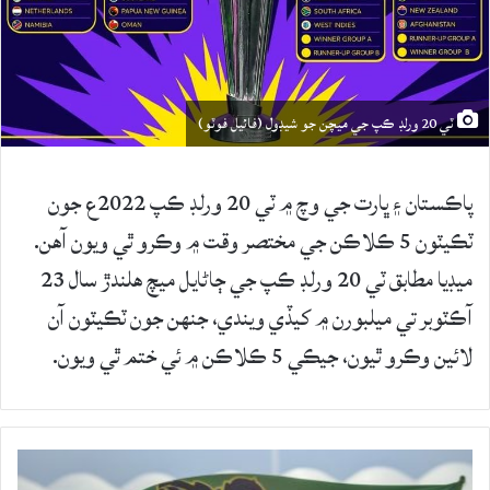
ٽي 20 ورلڊ ڪپ جي ميچن جو شيڊول (فائيل فوٽو)
پاڪستان ۽ ڀارت جي وچ ۾ ٽي 20 ورلڊ ڪپ 2022ع جون
ٽڪيٽون 5 ڪلاڪن جي مختصر وقت ۾ وڪرو ٿي ويون آهن.
ميڊيا مطابق ٽي 20 ورلڊ ڪپ جي ڄاڻايل ميچ هلندڙ سال 23
آڪٽوبر تي ميلبورن ۾ کيڏي ويندي، جنهن جون ٽڪيٽون آن
لائين وڪرو ٿيون، جيڪي 5 ڪلاڪن ۾ ئي ختم ٿي ويون.