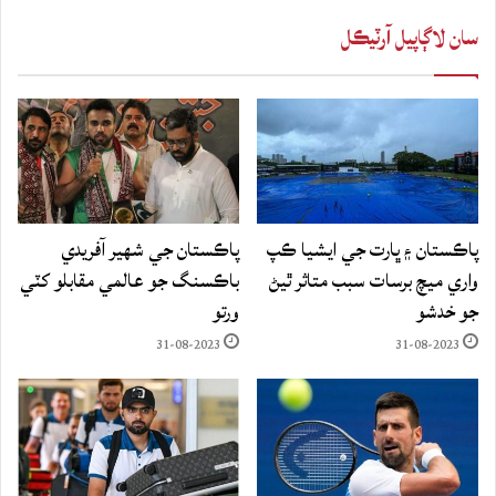
سان لاڳاپيل آرٽيڪل
پاڪستان ۽ ڀارت جي ايشيا ڪپ
پاڪستان جي شهير آفريدي
واري ميچ برسات سبب متاثر ٿيڻ
باڪسنگ جو عالمي مقابلو کٽي
جو خدشو
ورتو
31-08-2023
31-08-2023