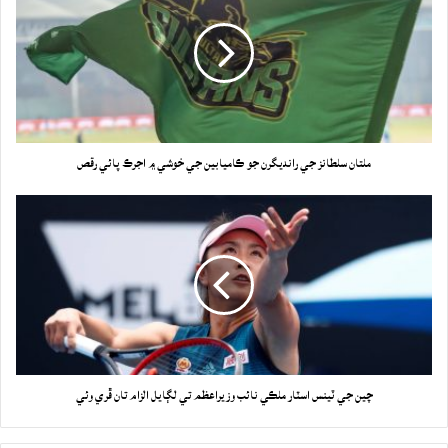
ملتان سلطانز جي رانديگرن جو ڪاميابين جي خوشي ۾ اجرڪ پائي رقص
چين جي ٽينس اسٽار ملڪي نائب وزيراعظم تي لڳايل الزام تان ڦري وئي