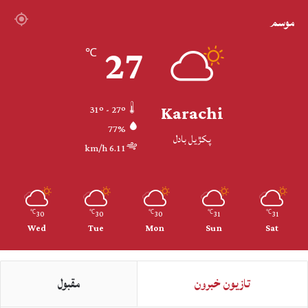
موسم
27
℃
Karachi
31º - 27º
77%
پکڙيل بادل
6.11 km/h
30
30
30
31
31
℃
℃
℃
℃
℃
Wed
Tue
Mon
Sun
Sat
تازيون خبرون
مقبول