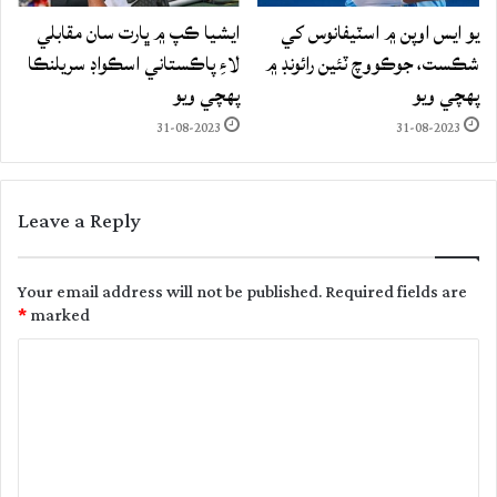
يو ايس اوپن ۾ اسٽيفانوس کي
ايشيا ڪپ ۾ ڀارت سان مقابلي
شڪست، جوڪووچ ٽئين رائونڊ ۾
لاءِ پاڪستاني اسڪواڊ سريلنڪا
پهچي ويو
پهچي ويو
31-08-2023
31-08-2023
Leave a Reply
Your email address will not be published.
Required fields are
*
marked
C
o
m
m
e