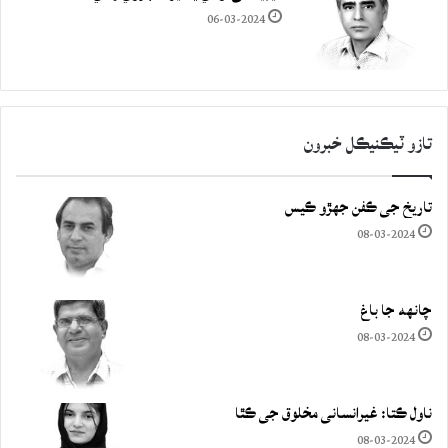
06-03-2024
تازو ٽيڪنيڪل خبرون
تاريخ جي ڪفن جھڙو ڪيس
08-03-2024
چانهه جا باغ
08-03-2024
ناول ڪتا: غيرانساني مخلوق جي ڪٿا
08-03-2024