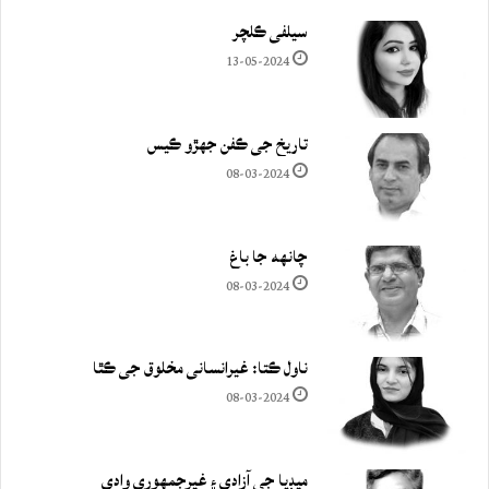
سيلفي ڪلچر
13-05-2024
تاريخ جي ڪفن جھڙو ڪيس
08-03-2024
چانهه جا باغ
08-03-2024
ناول ڪتا: غيرانساني مخلوق جي ڪٿا
08-03-2024
ميڊيا جي آزادي ۽ غيرجمھوري وادي