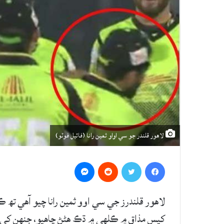
لاهور قلندر جو سي اواو ثمين رانا (فائيل فوٽو)
Messenger
Reddit
Twitter
Facebook
لاهور قلندرز جي سي اوو ثمين رانا چيو آهي تھ ڪ
کيس مذاق ۾ ڪلهي ۾ ڌڪ هڻڻ چاهيو، جنهن کي ٿڦڙ بڻ