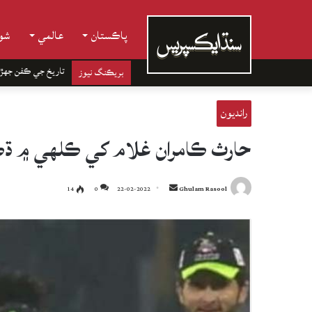
پاڪستان
عالمي
شوب
تاريخ جي ڪفن جھڙ
بريڪنگ نيوز
رانديون
حارث ڪامران غلام کي ڪلهي ۾ ڌڪ هڻ
Send
14
0
22-02-2022
Ghulam Rasool
an
email