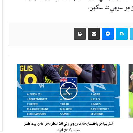
ڦڙ جو سوچي نٿا سگهن.
Twitter
Skype
Messenger
حصيداري ڪريو اي ميل ذريعي
اپيو
آسٽريليا جو پاڪستان خلاف ون ڊي ۽ ٽي 20 اسڪواڊ جو اعلان، پيٽ ڪمنز
سميت وڏا نالا آئوٽ