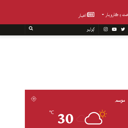
عت ۽ ڪاروبار
اخبار
Faceboo
Twitter
YouTube
Instagram
ڳوليو
موسم
30
℃