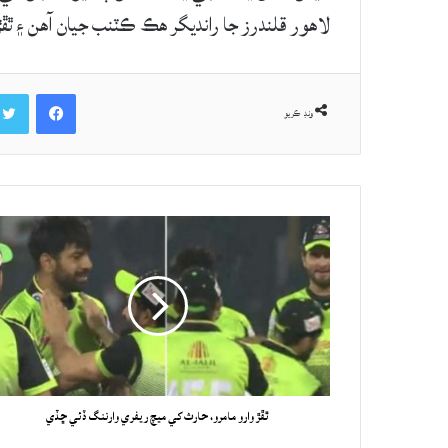
لاهور قلندرز جا رانديگر هڪ ڪٽنب جيان آهن ۽ ٿ
Facebook
ونڊ ڪريو
ٿڦڙ وارو مامرو، حارث کي ميچ ريفري وارننگ ڏئي ڇڏي