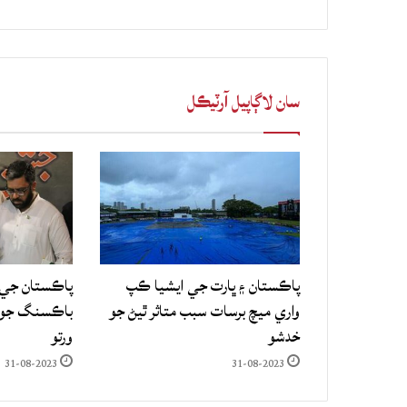
سان لاڳاپيل آرٽيڪل
پاڪستان ۽ ڀارت جي ايشيا ڪپ
پاڪستان جي 
واري ميچ برسات سبب متاثر ٿيڻ جو
باڪسنگ جو ع
خدشو
ورتو
31-08-2023
31-08-2023