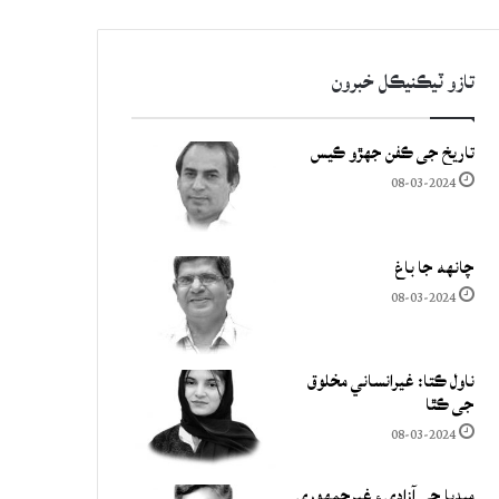
تازو ٽيڪنيڪل خبرون
تاريخ جي ڪفن جھڙو ڪيس
08-03-2024
چانهه جا باغ
08-03-2024
ناول ڪتا: غيرانساني مخلوق
جي ڪٿا
08-03-2024
ميڊيا جي آزادي ۽ غيرجمھوري