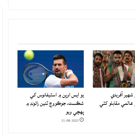
شهير آفريدي
يو ايس اوپن ۾ اسٽيفانوس کي
المي مقابلو کٽي
شڪست، جوڪووچ ٽئين رائونڊ ۾
پهچي ويو
31-08-2023