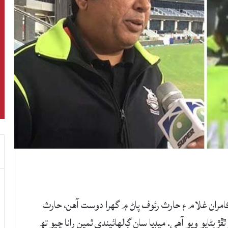
امران غلام ۽ حارث رئوف پاڻ ۾ گهرا دوست آهن، حارث
ايو ويو آهي. ميڊيا سان ڳالهائيندي ثمين رانا چيو تھ