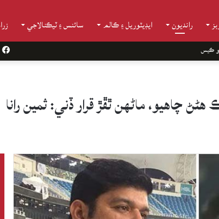
ز
رانديون
ايڊيٽوريل ۽ ڪالم
سائنس ۽ ٽيڪنالاجي
زرا
و ڪيس
k
ڻ چاهيو، ماڻهن ٿڦڙ قرار ڏني: ثمين رانا