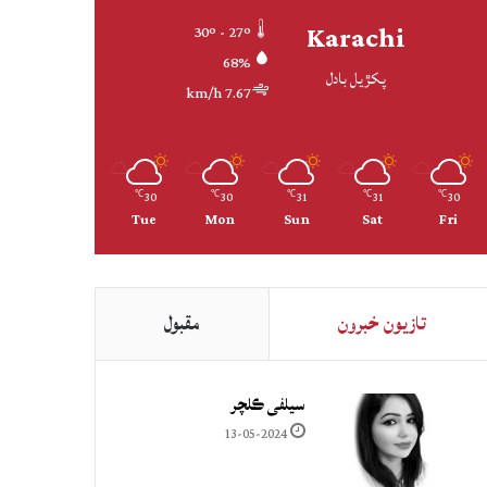
Karachi
30º - 27º
68%
پکڙيل بادل
7.67 km/h
30
30
31
31
30
℃
℃
℃
℃
℃
Tue
Mon
Sun
Sat
Fri
تازيون خبرون
مقبول
سيلفي ڪلچر
13-05-2024