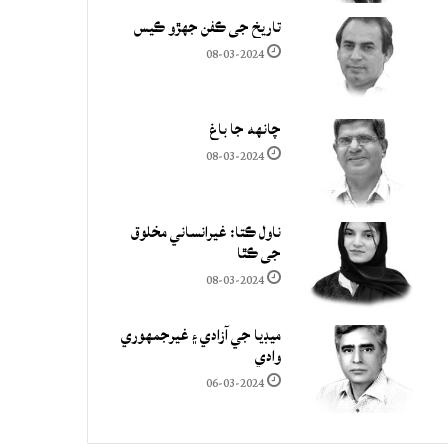
تاريخ جي ڪفن جھڙو ڪيس
08-03-2024
چانهه جا باغ
08-03-2024
ناول ڪتا: غيرانساني مخلوق
جي ڪٿا
08-03-2024
ميڊيا جي آزادي ۽ غيرجمھوري
وادي
06-03-2024