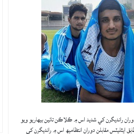
وران رانديگرن کي شديد اس ۾ ڪلاڪن تائين بيهاريو ويو
ابق ايٿليٽس مقابلن دوران انتظاميھ اس ۾ رانديگرن کي