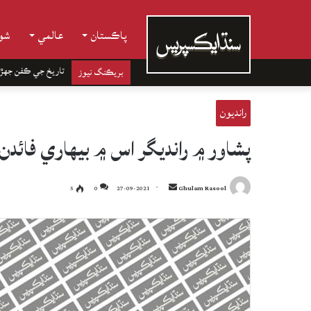
پاڪستان
عالمي
شوب
تاريخ جي ڪفن جھڙ
بريڪنگ نيوز
رانديون
پشاور ۾ رانديگر اس ۾ بيهاري فائدن 
Send
5
0
27-09-2021
Ghulam Rasool
an
email