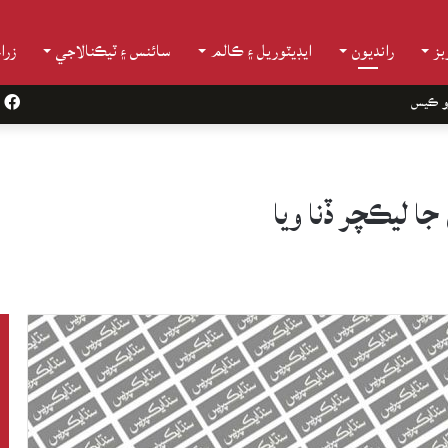
ز
رانديون
ايڊيٽوريل ۽ ڪالم
سائنس ۽ ٽيڪنالاجي
زرا
و ڪيس
k
جا ليڪچر ڏنا ويا