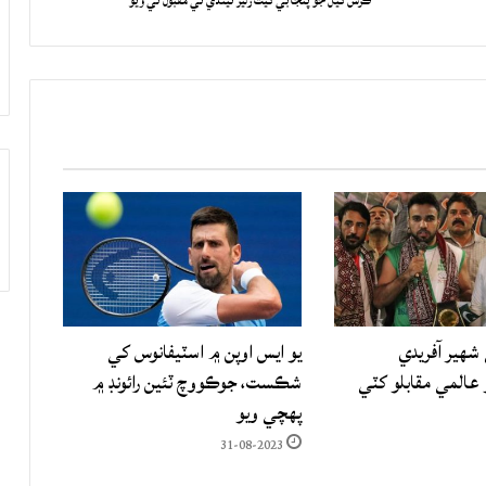
ڪرس گيل جو پنجابي گيت رليز ٿيندي ئي مقبول ٿي ويو
شهير آفريدي
يو ايس اوپن ۾ اسٽيفانوس کي
المي مقابلو کٽي
شڪست، جوڪووچ ٽئين رائونڊ ۾
پهچي ويو
31-08-2023