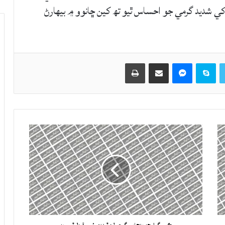
ھ اختيارين کي شديد گرمي جو احساس ٿيو تھ کين ڇانوو ۾ بيهارڻ
Twitter
Skype
Messenger
حصيداري ڪريو اي ميل ذريعي
اپيو