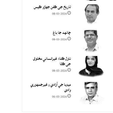
تاريخ جي ڪفن جھڙو ڪيس
08-03-2024
چانهه جا باغ
08-03-2024
ناول ڪتا: غيرانساني مخلوق
جي ڪٿا
08-03-2024
ميڊيا جي آزادي ۽ غيرجمھوري
وادي
06-03-2024