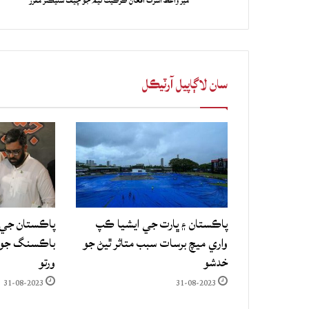
مير واعظ اشرف افغان ڪرڪيٽ ٽيم جو چيف سليڪٽر مقرر
سان لاڳاپيل آرٽيڪل
پاڪستان ۽ ڀارت جي ايشيا ڪپ
پاڪستان جي 
واري ميچ برسات سبب متاثر ٿيڻ جو
باڪسنگ جو ع
خدشو
ورتو
31-08-2023
31-08-2023