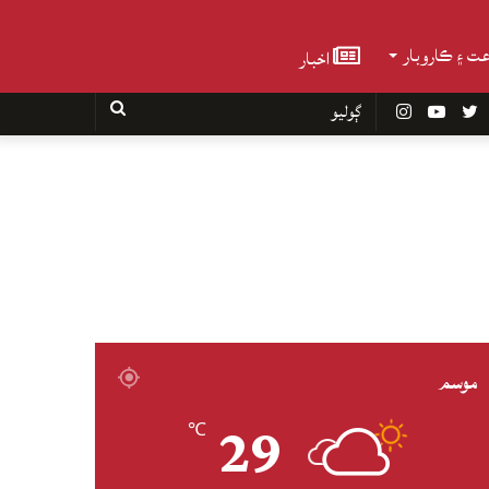
عت ۽ ڪاروبار
اخبار
Faceboo
Twitter
YouTube
Instagram
ڳوليو
موسم
29
℃