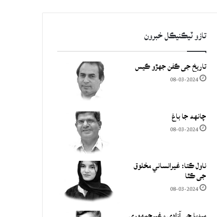
تازو ٽيڪنيڪل خبرون
تاريخ جي ڪفن جھڙو ڪيس
08-03-2024
چانهه جا باغ
08-03-2024
ناول ڪتا: غيرانساني مخلوق
جي ڪٿا
08-03-2024
ميڊيا جي آزادي ۽ غيرجمھوري