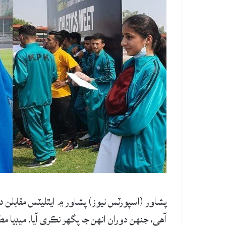
پشاور (اسپورٽس نيوز) پشاور ۾ ايٿليٽس مقابلن د
آهي، جنهن دوران انهن جا پگهر نڪري آيا. ميڊيا مط