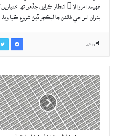
فهيمدا مرزا لا انتظار ڪرايو. جڏهن ت
بدران اس جي فائدن جا ليڪچر ڏيڻ شروع ڪيا ويا.
Facebook
ونڊ ڪريو