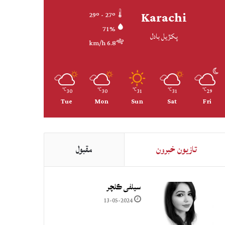
Karachi
29º - 27º
71%
پکڙيل بادل
6.8 km/h
30
30
31
31
29
℃
℃
℃
℃
℃
Tue
Mon
Sun
Sat
Fri
تازيون خبرون
مقبول
سيلفي ڪلچر
13-05-2024