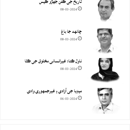
تاريخ جي ڪفن جھڙو ڪيس
08-03-2024
چانهه جا باغ
08-03-2024
ناول ڪتا: غيرانساني مخلوق جي ڪٿا
08-03-2024
ميڊيا جي آزادي ۽ غيرجمھوري وادي
06-03-2024