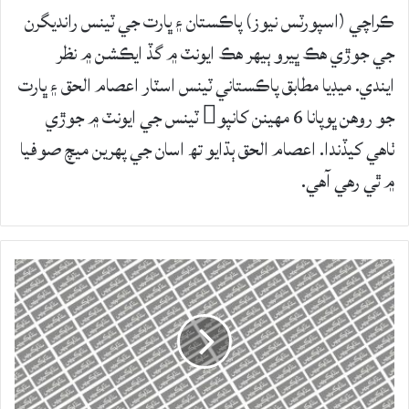
ڪراچي (اسپورٽس نيوز) پاڪستان ۽ ڀارت جي ٽينس رانديگرن
جي جوڙي هڪ ڀيرو ٻيهر هڪ ايونٽ ۾ گڏ ايڪشن ۾ نظر
ايندي. ميڊيا مطابق پاڪستاني ٽينس اسٽار اعصام الحق ۽ ڀارت
جو روهن ڀوپانا 6 مهينن کانپو ٽينس جي ايونٽ ۾ جوڙي
ٺاهي کيڏندا. اعصام الحق ٻڌايو تھ اسان جي پهرين ميچ صوفيا
۾ ٿي رهي آهي.