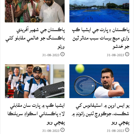
پاڪستان ۽ ڀارت جي ايشيا ڪپ
پاڪستان جي شهير آفريدي
واري ميچ برسات سبب متاثر ٿيڻ
باڪسنگ جو عالمي مقابلو کٽي
جو خدشو
ورتو
31-08-2023
31-08-2023
يو ايس اوپن ۾ اسٽيفانوس کي
ايشيا ڪپ ۾ ڀارت سان مقابلي
شڪست، جوڪووچ ٽئين رائونڊ ۾
لاءِ پاڪستاني اسڪواڊ سريلنڪا
پهچي ويو
پهچي ويو
31-08-2023
31-08-2023