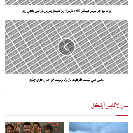
برطانيھ جو ليوس هيملٽن 100 فارمولا ون کٽيندڙ پهريون ڊرائيور بڻجي ويو
معين علي ٽيسٽ ڪرڪيٽ تان رٽائرمينٽ جو اعلان ڪري ڇڏيو
سان لاڳاپيل آرٽيڪل