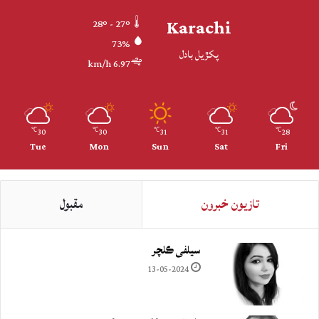
Karachi
28º - 27º
73%
پکڙيل بادل
6.97 km/h
30
30
31
31
28
℃
℃
℃
℃
℃
Tue
Mon
Sun
Sat
Fri
تازيون خبرون
مقبول
سيلفي ڪلچر
13-05-2024