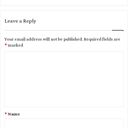
Leave a Reply
Your email address will not be published.
Required fields are
*
marked
C
o
m
m
e
n
t
*
Name
*