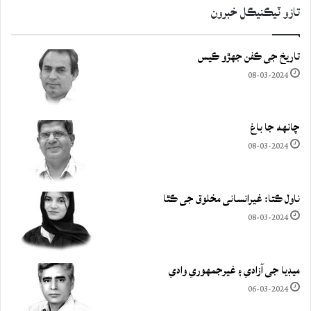
تازو ٽيڪنيڪل خبرون
تاريخ جي ڪفن جھڙو ڪيس
08-03-2024
چانهه جا باغ
08-03-2024
ناول ڪتا: غيرانساني مخلوق جي ڪٿا
08-03-2024
ميڊيا جي آزادي ۽ غيرجمھوري وادي
06-03-2024