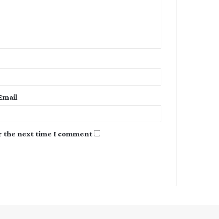
m
e
n
t
*
Email
r the next time I comment.