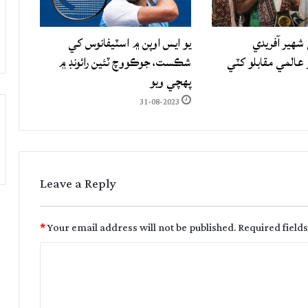
شهير آفريدي
يو ايس اوپن ۾ اسٽيفانوس کي
المي مقابلو کٽي
شڪست، جوڪووچ ٽئين رائونڊ ۾
پهچي ويو
31-08-2023
Leave a Reply
*
Your email address will not be published.
Required field