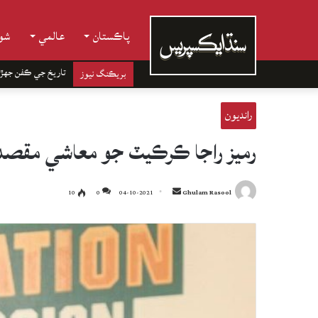
پاڪستان
عالمي
شوب
تاريخ جي ڪفن جھڙ
بريڪنگ نيوز
رانديون
رميز راجا ڪرڪيٽ جو معاشي مقصد
Send
10
0
04-10-2021
Ghulam Rasool
an
email