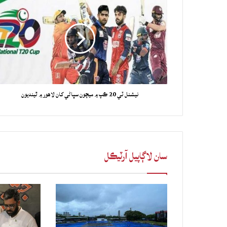
نيشنل ٽي 20 ڪپ ۾ ميچون سڀاڻي کان لاهور ۾ ٿينديون
سان لاڳاپيل آرٽيڪل