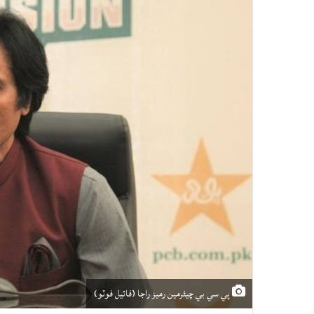
پي سي بي چيئرمين رميز راجا (فائيل فوٽو)