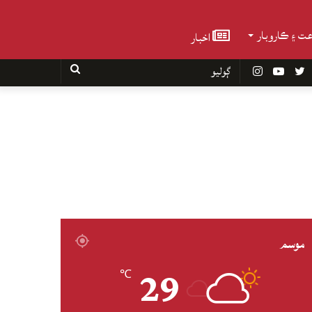
عت ۽ ڪاروبار
اخبار
Faceboo
Twitter
YouTube
Instagram
ڳوليو
موسم
29
℃