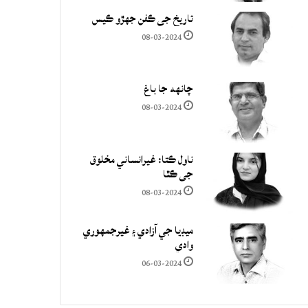
تاريخ جي ڪفن جھڙو ڪيس
08-03-2024
چانهه جا باغ
08-03-2024
ناول ڪتا: غيرانساني مخلوق
جي ڪٿا
08-03-2024
ميڊيا جي آزادي ۽ غيرجمھوري
وادي
06-03-2024