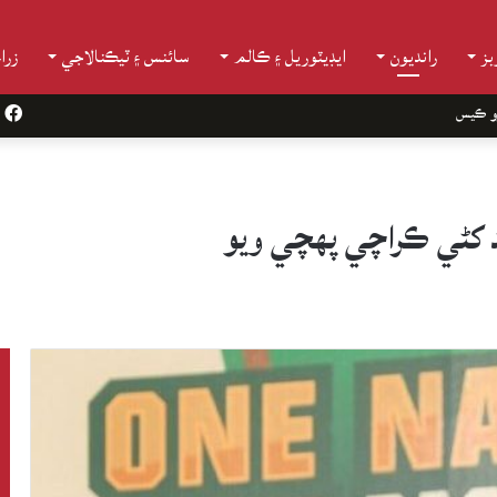
ز
رانديون
ايڊيٽوريل ۽ ڪالم
سائنس ۽ ٽيڪنالاجي
زرا
و ڪيس
k
 کڻي ڪراچي پهچي ويو