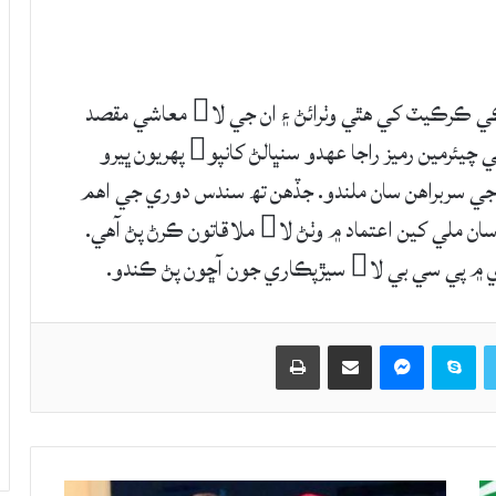
پاڪستان ڪرڪيٽ بورڊ جو چيئرمين رميز راجا ملڪي ڪرڪيٽ کي هٿي وٺرائڻ ۽ ان جي لا معاشي مقصد
کڻي ڪراچي پهچي ويو آهي. ميڊيا مطابق پي سي بي چيئرمين رميز راجا عهدو سنڀالڻ کانپو پهريون ڀيرو
ن جي سربراهن سان ملندو. جڏهن تھ سندس دوري جي اهم
ڳالهه ڪرڪيٽ جي اسپانسرز ۽ اسٽريٽجڪ پارٽنرز سان ملي کين اعتماد ۾ وٺڻ لا ملاقاتون ڪرڻ پڻ آهي.
اري جون آڇون پڻ ڪندو.
Twitter
Skype
Messenger
حصيداري ڪريو اي ميل ذريعي
اپيو