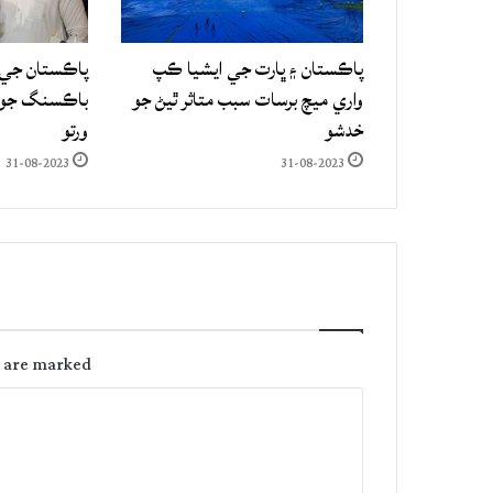
پاڪستان ۽ ڀارت جي ايشيا ڪپ
پاڪستان جي 
واري ميچ برسات سبب متاثر ٿيڻ جو
باڪسنگ جو ع
خدشو
ورتو
31-08-2023
31-08-2023
s are marked
C
o
m