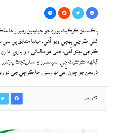
Messenger
Reddit
Twitter
Facebook
ڪراچي پهتو آهي، جتي هو مالياتي ۽ واپاري ادار
ذريعن جو چوڻ آهي تھ رميز راجا ڪراچي جي دوري ۾ پي سي بي لا سيڙپڪ
Facebook
ونڊ ڪريو