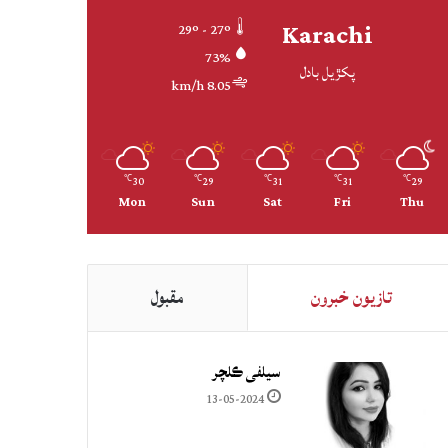
Karachi
29º - 27º
73%
پکڙيل بادل
8.05 km/h
30
29
31
31
29
℃
℃
℃
℃
℃
Mon
Sun
Sat
Fri
Thu
تازيون خبرون
مقبول
سيلفي ڪلچر
13-05-2024