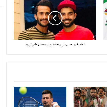
شاداب خان ۽ حسن علي ۾ تحفو ڏيڻ بابت معاملا طئي ٿي ويا