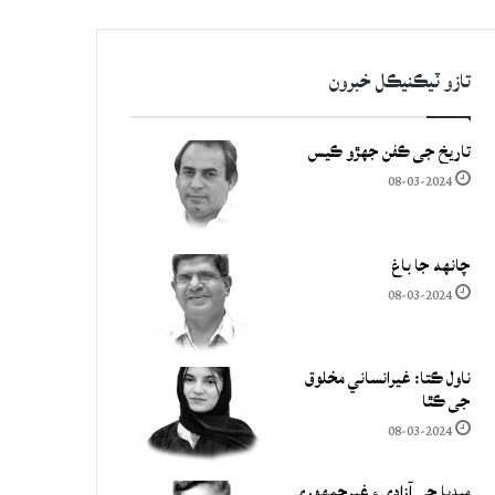
تازو ٽيڪنيڪل خبرون
تاريخ جي ڪفن جھڙو ڪيس
08-03-2024
چانهه جا باغ
08-03-2024
ناول ڪتا: غيرانساني مخلوق
جي ڪٿا
08-03-2024
ميڊيا جي آزادي ۽ غيرجمھوري