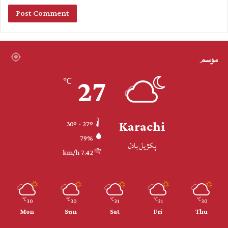
موسم
27
℃
Karachi
30º - 27º
79%
پکڙيل بادل
7.42 km/h
30
30
31
31
30
℃
℃
℃
℃
℃
Mon
Sun
Sat
Fri
Thu