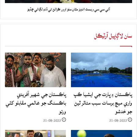
آئي سي سي ويسٽ انڊيز مٿان سلو اوور ڪرائڻ تي ڏنڊ لڳائي ڇڏيو
سان لاڳاپيل آرٽيڪل
پاڪستان ۽ ڀارت جي ايشيا ڪپ
پاڪستان جي شهير آفريدي
واري ميچ برسات سبب متاثر ٿيڻ
باڪسنگ جو عالمي مقابلو کٽي
جو خدشو
ورتو
31-08-2023
31-08-2023