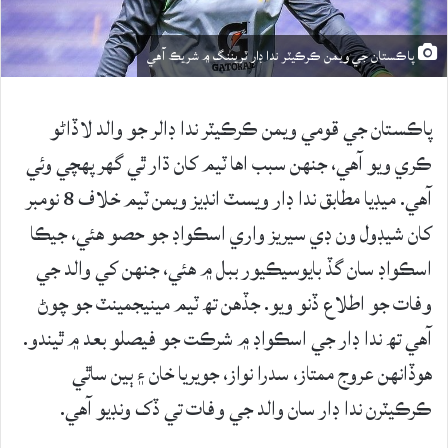
پاڪستان جي ويمن ڪرڪيٽر ندا ڊار ٽريننگ ۾ شريڪ آهي
پاڪستان جي قومي ويمن ڪرڪيٽر ندا ڊالر جو والد لاڏاڻو
ڪري ويو آهي، جنهن سبب اها ٽيم کان ڌار ٿي گهر پهچي وئي
آهي. ميڊيا مطابق ندا ڊار ويسٽ انڊيز ويمن ٽيم خلاف 8 نومبر
کان شيڊول ون ڊي سيريز واري اسڪواڊ جو حصو هئي، جيڪا
اسڪواڊ سان گڏ بايوسيڪيور ببل ۾ هئي، جنهن کي والد جي
وفات جو اطلاع ڏنو ويو. جڏهن تھ ٽيم مينيجمينٽ جو چوڻ
آهي تھ ندا ڊار جي اسڪواڊ ۾ شرڪت جو فيصلو بعد ۾ ٿيندو.
هوڏانهن عروج ممتاز، سدرا نواز، جويريا خان ۽ ٻين ساٿي
ڪرڪيٽرن ندا ڊار سان والد جي وفات تي ڏک ونڊيو آهي.