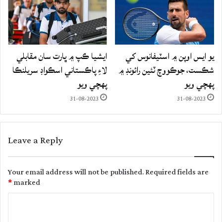
يو ايس اوپن ۾ اسٽيفانوس کي
ايشيا ڪپ ۾ ڀارت سان مقابلي
شڪست، جوڪووچ ٽئين رائونڊ ۾
لاءِ پاڪستاني اسڪواڊ سريلنڪا
پهچي ويو
پهچي ويو
31-08-2023
31-08-2023
Leave a Reply
Your email address will not be published.
Required fields are
*
marked
C
o