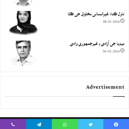
ناول ڪتا: غيرانساني مخلوق جي ڪٿا
08-03-2024
ميڊيا جي آزادي ۽ غيرجمھوري وادي
06-03-2024
Advertisement