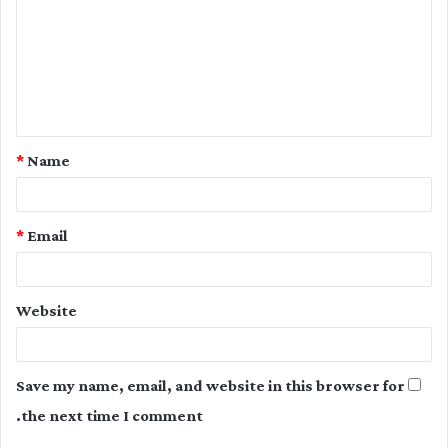
m
m
e
n
t
*
Name
*
*
Email
Website
Save my name, email, and website in this browser for
the next time I comment.