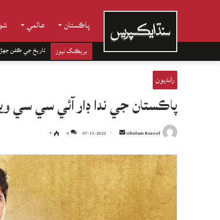
پاڪستان
عالمي
شوب
تاريخ جي ڪفن جھڙ
بريڪنگ نيوز
رانديون
پاڪستان جي ندا ڊار آئي سي سي وي
Send
7
0
07-11-2022
Ghulam Rasool
an
email