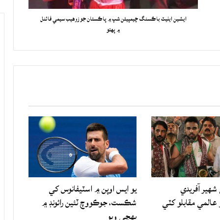
ايشين ايليٽ باڪسنگ چيمپيئن شپ ۾ پاڪستان جو زوهيب سيمي فائنل
۾ پهتو
شهير آفريدي
يو ايس اوپن ۾ اسٽيفانوس کي
المي مقابلو کٽي
شڪست، جوڪووچ ٽئين رائونڊ ۾
پهچي ويو