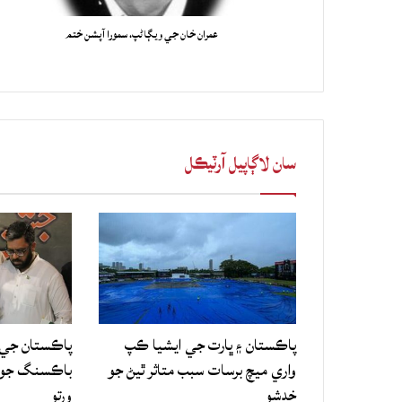
عمران خان جي ويڳاڻپ، سمورا آپشن ختم
سان لاڳاپيل آرٽيڪل
پاڪستان ۽ ڀارت جي ايشيا ڪپ
پاڪستان جي 
واري ميچ برسات سبب متاثر ٿيڻ جو
باڪسنگ جو ع
خدشو
ورتو