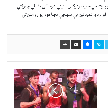
ن ڀارت جي جميما ردرگس ۽ دپتي شرما کي مقابلي ۾ پوئتي
يوارڊ ۾ نامزد ٿيڻ ئي منهنجي مڃتا هو، ايوارڊ ملڻ تي
Twitter
Skype
Messenger
حصيداري ڪريو اي ميل ذريعي
اپيو