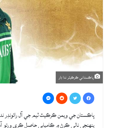
پاڪستاني ڪرڪيٽر ندا ڊار
Messenger
Reddit
Twitter
Facebook
پاڪستان جي ويمن ڪرڪيٽ ٽيم جي آل رائونڊر ندا 
پنهنجي نالي ڪرڻ ۾ ڪاميابي حاصل ڪري ورتو آهي.