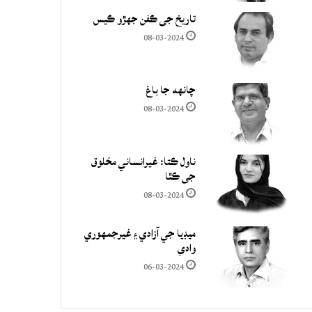
تاريخ جي ڪفن جھڙو ڪيس
08-03-2024
چانهه جا باغ
08-03-2024
ناول ڪتا: غيرانساني مخلوق
جي ڪٿا
08-03-2024
ميڊيا جي آزادي ۽ غيرجمھوري
وادي
06-03-2024