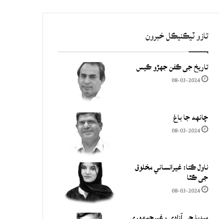
تازو ٽيڪنيڪل خبرون
تاريخ جي ڪفن جھڙو ڪيس
08-03-2024
چانهه جا باغ
08-03-2024
ناول ڪتا: غيرانساني مخلوق
جي ڪٿا
08-03-2024
ميڊيا جي آزادي ۽ غيرجمھوري