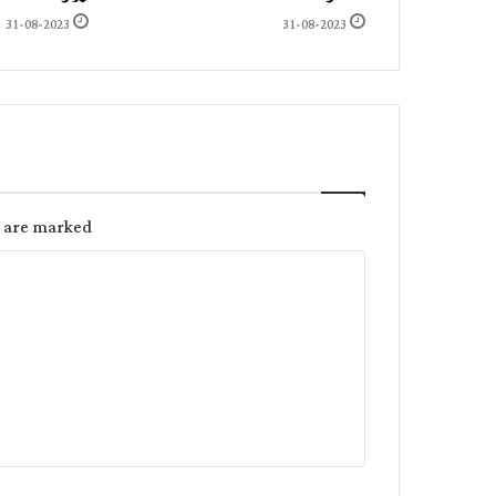
31-08-2023
31-08-2023
s are marked
C
o
m
m
e
n
t