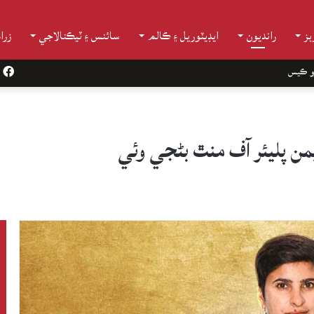
ز
رانديون
ايڊيٽوريل ۽ ڪالم
سائنس ۽ ٽيڪنالاجي
زرا
و ڪيس
k
من پليئر آف منٿ بڻجي وئي