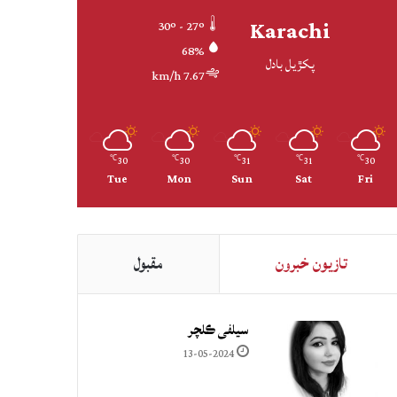
Karachi
30º - 27º
68%
پکڙيل بادل
7.67 km/h
30
30
31
31
30
℃
℃
℃
℃
℃
Tue
Mon
Sun
Sat
Fri
تازيون خبرون
مقبول
سيلفي ڪلچر
13-05-2024