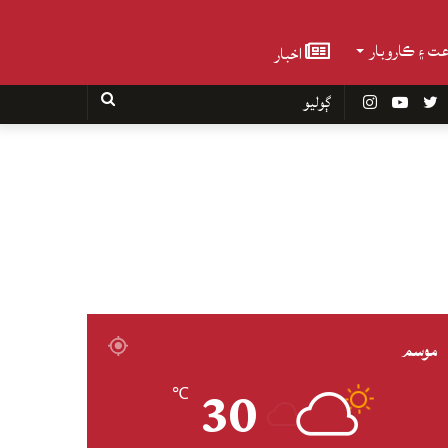
عت ۽ ڪاروبار
اخبار
Faceboo
Twitter
YouTube
Instagram
ڳوليو
موسم
30
℃