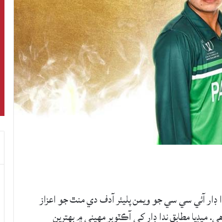
ڊار آئي سي سي جو ويمن پليئر آدف دي منٿ جو اعزاز
 ميڊيا مطابق ندا ڊار کي آڪٽوبر مهيني ۾ بهترين