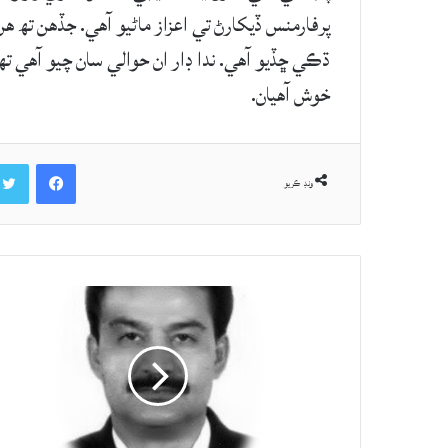
پرفارمنس ڏيکارڻ تي اعزاز ماڻيو آهي. جڏهن تھ ه
ڌڪي ڇڏيو آهي. ندا ڊار ان حوالي سان چيو آهي تھ ا
خوش آهيان.
Facebook
ونڊ ڪريو