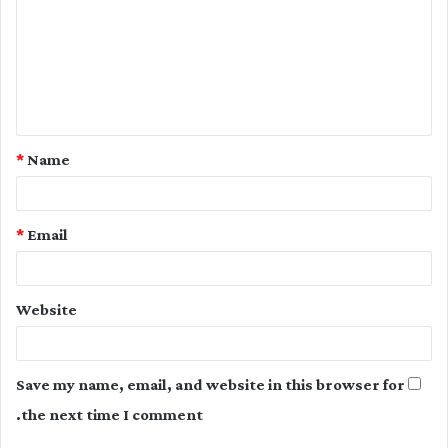
m
m
e
n
t
*
Name
*
*
Email
Website
Save my name, email, and website in this browser for
the next time I comment.