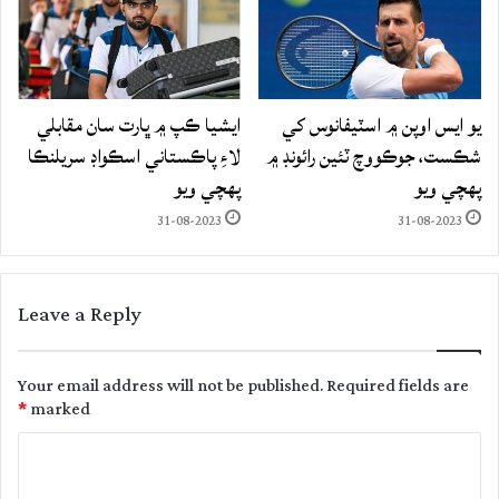
يو ايس اوپن ۾ اسٽيفانوس کي
ايشيا ڪپ ۾ ڀارت سان مقابلي
شڪست، جوڪووچ ٽئين رائونڊ ۾
لاءِ پاڪستاني اسڪواڊ سريلنڪا
پهچي ويو
پهچي ويو
31-08-2023
31-08-2023
Leave a Reply
Your email address will not be published.
Required fields are
*
marked
C
o