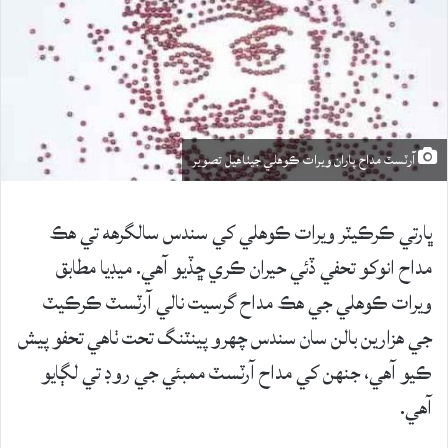
آرٽسٽ مداح پاران ويرات ڪوهلي جيٺاهيل تصوير
ڀارتي ڪرڪيٽر ويرات ڪوهلي کي سندس سالگرهه تي هڪ
مداح انوکو تحفي ڏئي حيران ڪري ڇڏيو آهي. ميڊيا مطابق
ويرات ڪوهلي جي هڪ مداح گرسيت نالي آرٽسٽ ڪرڪيٽ
جي هزارين بالن سان سندس چهرو پينٽنگ تحت ٺاهي تحفو پيش
ڪيو آهي، جنهن کي مداح آرٽسٽ ممبئي جي روڊ تي لڳايو
آهي.