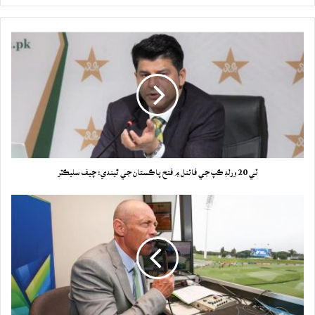
ٽي 20 ورلڊ ڪپ جي فائنل ۾ فتح پاڪستان جي ٿيندي: چيف سليڪٽر