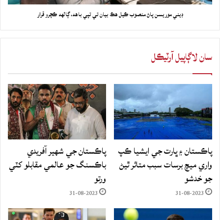
ڊيني موريسن پاڻ منصوب ڪيل هڪ بيان تي تپي باهه، ڳالهه ڪچرو قرار
سان لاڳاپيل آرٽيڪل
پاڪستان ۽ ڀارت جي ايشيا ڪپ
پاڪستان جي شهير آفريدي
واري ميچ برسات سبب متاثر ٿيڻ
باڪسنگ جو عالمي مقابلو کٽي
جو خدشو
ورتو
31-08-2023
31-08-2023