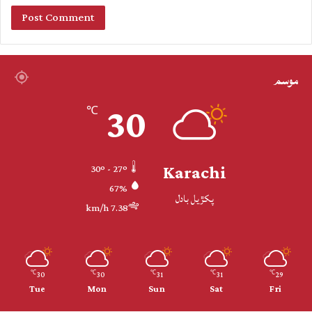
موسم
30
℃
Karachi
30º - 27º
67%
پکڙيل بادل
7.38 km/h
30
30
31
31
29
℃
℃
℃
℃
℃
Tue
Mon
Sun
Sat
Fri