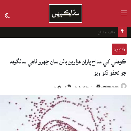
مينيو
tch
kin
ناول ڪتا: غيرانساني مخلوق جي ڪٿا
رانديون
ڪوهلي کي مداح پاران هزارين بالن سان چهرو ٺاهي سالگرهه
جو تحفو ڏنو ويو
10
0
10-11-2022
Send
Ghulam Rasool
an
email