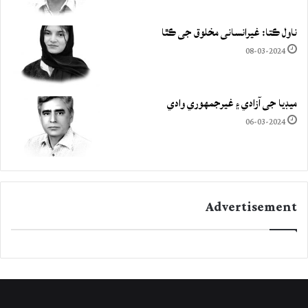
ناول ڪتا: غيرانساني مخلوق جي ڪٿا
08-03-2024
ميڊيا جي آزادي ۽ غيرجمھوري وادي
06-03-2024
Advertisement