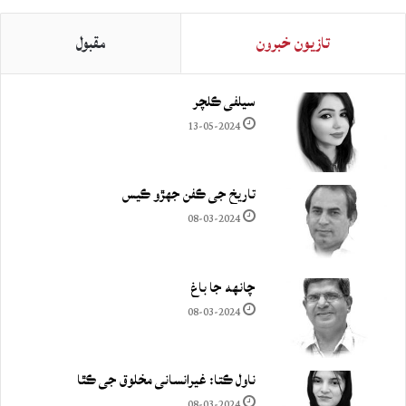
تازيون خبرون
مقبول
سيلفي ڪلچر
13-05-2024
تاريخ جي ڪفن جھڙو ڪيس
08-03-2024
چانهه جا باغ
08-03-2024
ناول ڪتا: غيرانساني مخلوق جي ڪٿا
08-03-2024