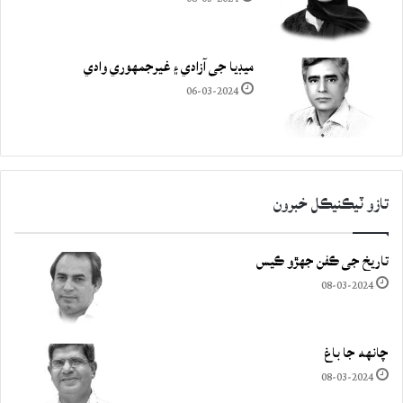
ميڊيا جي آزادي ۽ غيرجمھوري وادي
06-03-2024
تازو ٽيڪنيڪل خبرون
تاريخ جي ڪفن جھڙو ڪيس
08-03-2024
چانهه جا باغ
08-03-2024