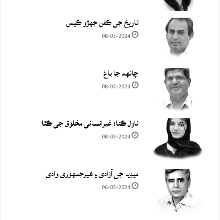
تاريخ جي ڪفن جھڙو ڪيس
08-03-2024
چانهه جا باغ
08-03-2024
ناول ڪتا: غيرانساني مخلوق جي ڪٿا
08-03-2024
ميڊيا جي آزادي ۽ غيرجمھوري وادي
06-03-2024