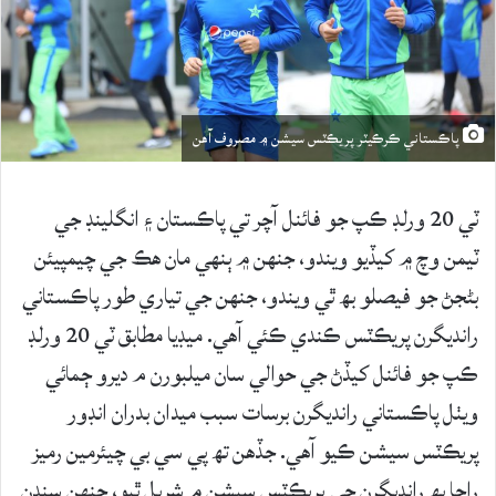
پاڪستاني ڪرڪيٽر پريڪٽس سيشن ۾ مصروف آهن
ٽي 20 ورلڊ ڪپ جو فائنل آچر تي پاڪستان ۽ انگلينڊ جي
ٽيمن وچ ۾ کيڏيو ويندو، جنهن ۾ ٻنهي مان هڪ جي چيمپيئن
بڻجڻ جو فيصلو بھ ٿي ويندو، جنهن جي تياري طور پاڪستاني
رانديگرن پريڪٽس ڪندي ڪئي آهي. ميڊيا مطابق ٽي 20 ورلڊ
ڪپ جو فائنل کيڏڻ جي حوالي سان ميلبورن م ديرو ڄمائي
ويٺل پاڪستاني رانديگرن برسات سبب ميدان بدران انڊور
پريڪٽس سيشن ڪيو آهي. جڏهن تھ پي سي بي چيئرمين رميز
راجا بھ رانديگرن جي پريڪٽس سيشن ۾ شريل ٿيو، جنهن سندن