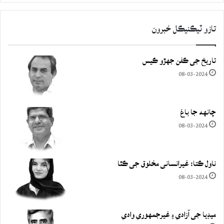
تازو ٽيڪنيڪل خبرون
تاريخ جي ڪفن جھڙو ڪيس
08-03-2024
چانهه جا باغ
08-03-2024
ناول ڪتا: غيرانساني مخلوق جي ڪٿا
08-03-2024
ميڊيا جي آزادي ۽ غيرجمھوري وادي