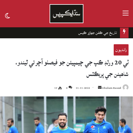
مينيو
tch
kin
تاريخ جي ڪفن جھڙو ڪيس
رانديون
ٽي 20 ورلڊ ڪپ جي چيمپيئن جو فيصلو آچر تي ٿيندو،
شاهينن جي پريڪٽس
13
0
11-11-2022
Send
Ghulam Rasool
an
email