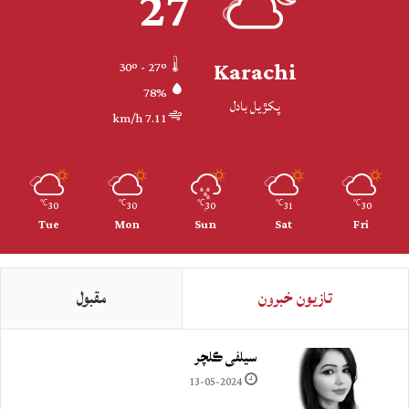
27
Karachi
30º - 27º
78%
پکڙيل بادل
7.11 km/h
30
30
30
31
30
℃
℃
℃
℃
℃
Tue
Mon
Sun
Sat
Fri
تازيون خبرون
مقبول
سيلفي ڪلچر
13-05-2024