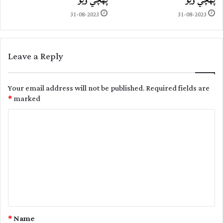
31-08-2023
31-08-2023
Leave a Reply
Your email address will not be published.
Required fields are
*
marked
C
o
m
m
e
n
t
*
Name
*