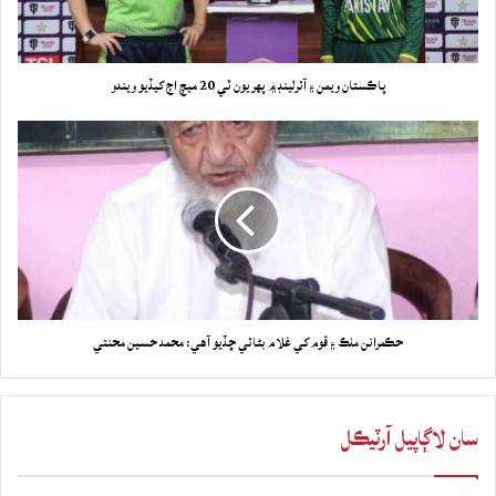
پاڪستان ويمن ۽ آئرلينڊ ۾ پهريون ٽي 20 ميچ اڄ کيڏيو ويندو
حڪمرانن ملڪ ۽ قوم کي غلام بڻائي ڇڏيو آهي: محمد حسين محنتي
سان لاڳاپيل آرٽيڪل