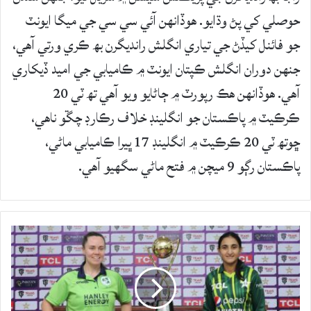
حوصلي کي پڻ وڌايو. هوڏانهن آئي سي سي جي ميگا ايونٽ
جو فائنل کيڏڻ جي تياري انگلش رانديگرن بھ ڪري ورتي آهي،
جنهن دوران انگلش ڪپتان ايونٽ ۾ ڪاميابي جي اميد ڏيکاري
آهي. هوڏانهن هڪ رپورٽ ۾ ڄاڻايو ويو آهي تھ ٽي 20
ڪرڪيٽ ۾ پاڪستان جو انگلينڊ خلاف رڪارڊ چڱو ناهي،
ڇوتھ ٽي 20 ڪرڪيٽ ۾ انگلينڊ 17 ڀيرا ڪاميابي ماڻي،
پاڪستان رڳو 9 ميچن ۾ فتح ماڻي سگهيو آهي.