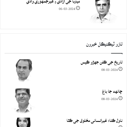
ميڊيا جي آزادي ۽ غيرجمھوري وادي
06-03-2024
تازو ٽيڪنيڪل خبرون
تاريخ جي ڪفن جھڙو ڪيس
08-03-2024
چانهه جا باغ
08-03-2024
ناول ڪتا: غيرانساني مخلوق جي ڪٿا