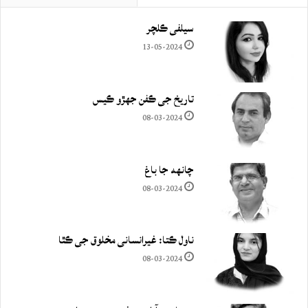
سيلفي ڪلچر
13-05-2024
تاريخ جي ڪفن جھڙو ڪيس
08-03-2024
چانهه جا باغ
08-03-2024
ناول ڪتا: غيرانساني مخلوق جي ڪٿا
08-03-2024