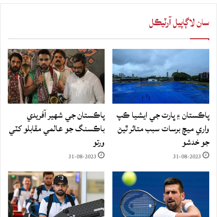
سان لاڳاپيل آرٽيڪل
پاڪستان ۽ ڀارت جي ايشيا ڪپ
پاڪستان جي شهير آفريدي
واري ميچ برسات سبب متاثر ٿيڻ
باڪسنگ جو عالمي مقابلو کٽي
جو خدشو
ورتو
31-08-2023
31-08-2023