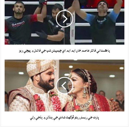
پاڪستاني فائٽر عاصم خان ايم ايم اي چيمپيئن شپ جي فائنل ۾ پهچي ويو
ڀارت جي ريسلر ريتو ڦوگهٽ شادي جي ٻنڌڻن ۾ ٻڌجي وئي