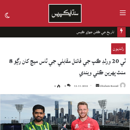
مينيو
tch
kin
تاريخ جي ڪفن جھڙو ڪيس
رانديون
ٽي 20 ورلڊ ڪپ جي فائنل مقابلي جي ٽاس ميچ کان رڳو 8
منٽ پهرين ڪئي ويندي
6
0
12-11-2022
Send
Ghulam Rasool
an
email