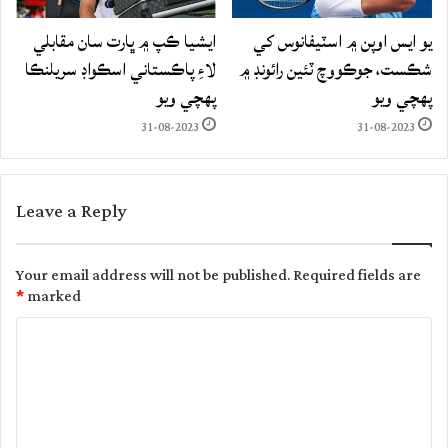
يو ايس اوپن ۾ اسٽيفانوس کي
ايشيا ڪپ ۾ ڀارت سان مقابلي
شڪست، جوڪووچ ٽئين رائونڊ ۾
لاءِ پاڪستاني اسڪواڊ سريلنڪا
پهچي ويو
پهچي ويو
31-08-2023
31-08-2023
Leave a Reply
Your email address will not be published.
Required fields are
*
marked
C
o
m
m