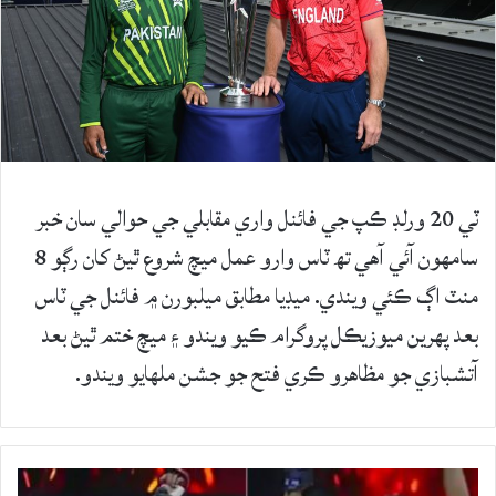
ٽي 20 ورلڊ ڪپ جي فائنل واري مقابلي جي حوالي سان خبر
سامهون آئي آهي تھ ٽاس وارو عمل ميچ شروع ٿيڻ کان رڳو 8
منٽ اڳ ڪئي ويندي. ميڊيا مطابق ميلبورن ۾ فائنل جي ٽاس
بعد پهرين ميوزيڪل پروگرام ڪيو ويندو ۽ ميچ ختم ٿيڻ بعد
آتشبازي جو مظاهرو ڪري فتح جو جشن ملهايو ويندو.