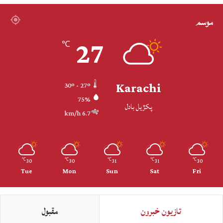
موسم
27
℃
Karachi
30º - 27º
75%
پکڙيل بادل
6.7 km/h
30
30
31
31
30
℃
℃
℃
℃
℃
Tue
Mon
Sun
Sat
Fri
تازيون خبرون
مقبول