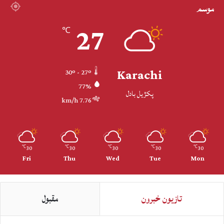
موسم
27
℃
Karachi
30º - 27º
77%
پکڙيل بادل
7.76 km/h
30
30
30
30
30
℃
℃
℃
℃
℃
Fri
Thu
Wed
Tue
Mon
تازيون خبرون
مقبول