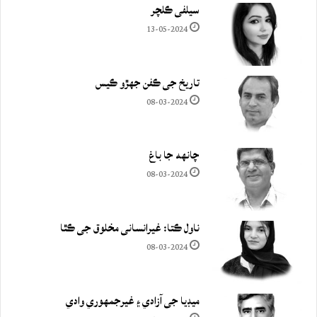
سيلفي ڪلچر
13-05-2024
تاريخ جي ڪفن جھڙو ڪيس
08-03-2024
چانهه جا باغ
08-03-2024
ناول ڪتا: غيرانساني مخلوق جي ڪٿا
08-03-2024
ميڊيا جي آزادي ۽ غيرجمھوري وادي