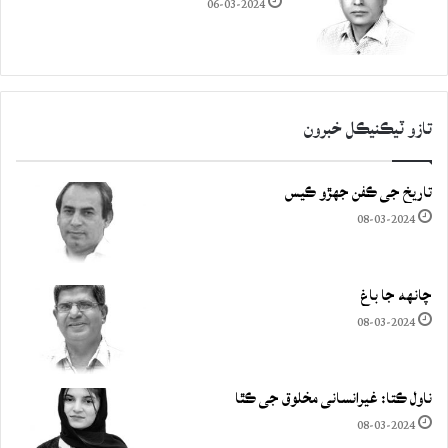
06-03-2024
تازو ٽيڪنيڪل خبرون
تاريخ جي ڪفن جھڙو ڪيس
08-03-2024
چانهه جا باغ
08-03-2024
ناول ڪتا: غيرانساني مخلوق جي ڪٿا
08-03-2024