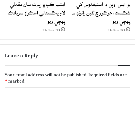
يو ايس اوپن ۾ اسٽيفانوس کي
ايشيا ڪپ ۾ ڀارت سان مقابلي
شڪست، جوڪووچ ٽئين رائونڊ ۾
لاءِ پاڪستاني اسڪواڊ سريلنڪا
پهچي ويو
پهچي ويو
31-08-2023
31-08-2023
Leave a Reply
Your email address will not be published.
Required fields are
*
marked
C
o
m
m
e