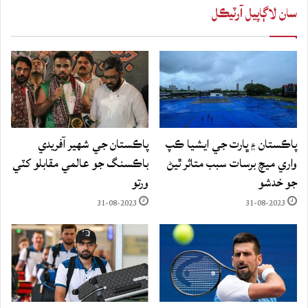
سان لاڳاپيل آرٽيڪل
پاڪستان ۽ ڀارت جي ايشيا ڪپ
پاڪستان جي شهير آفريدي
واري ميچ برسات سبب متاثر ٿيڻ
باڪسنگ جو عالمي مقابلو کٽي
جو خدشو
ورتو
31-08-2023
31-08-2023