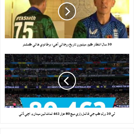
30 سال انتظار ڪيو، ميلبورن تاريخ ورجائي آهي: برطانوي هائي ڪمشنر
ٽي 20 ورلڊ ڪپ جي فائنل واري ميچ 80 هزار 462 تماشائين ميدان ۾ اچي ڏٺي