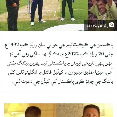
ورلڊ ڪپ 92 ۽ 22
پاڪستان جي ڪرڪيٽ ٽيم جي حوالي سان ورلڊ ڪپ 1992ع
۽ ٽي 20 ورلڊ ڪپ 2022ع ۾ هڪ ڳالهه ساڳي رهي آهي تھ
انهن ٻنهي تاريخي ايونٽن ۾ پاڪستاني ٽيم پهرين بيٽنگ ڪئي
آهي. ميڊيا مطابق ميلبورن ۾ کيڏيل فائنل ۾ انگلينڊ ٽاس کٽي
بالنگ جي چونڊ ڪري پاڪستان کي کيڏڻ جي دعوت ڏني.