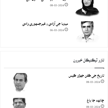
08-03-2024
ميڊيا جي آزادي ۽ غيرجمھوري وادي
06-03-2024
تازو ٽيڪنيڪل خبرون
تاريخ جي ڪفن جھڙو ڪيس
08-03-2024
چانهه جا باغ
08-03-2024