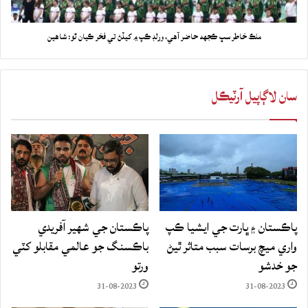
ملڪ خاطر سڀ ڪجهه حاضر آهي، ورلڊ ڪپ ۾ کيڏڻ تي فخر ڪيان ٿو: شاهين
سان لاڳاپيل آرٽيڪل
پاڪستان ۽ ڀارت جي ايشيا ڪپ
پاڪستان جي شهير آفريدي
واري ميچ برسات سبب متاثر ٿيڻ
باڪسنگ جو عالمي مقابلو کٽي
جو خدشو
ورتو
31-08-2023
31-08-2023