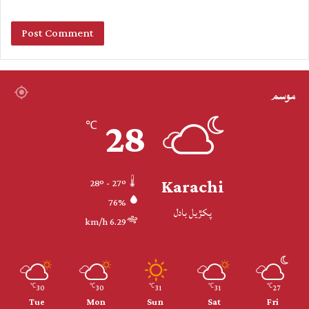
موسم
28
℃
Karachi
28º - 27º
76%
پکڙيل بادل
6.29 km/h
30
30
31
31
27
℃
℃
℃
℃
℃
Tue
Mon
Sun
Sat
Fri