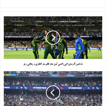
شاهين آفريدي جي زخمي ٿيڻ بعد ڪيريئر خطري ۾ پئجي ويو