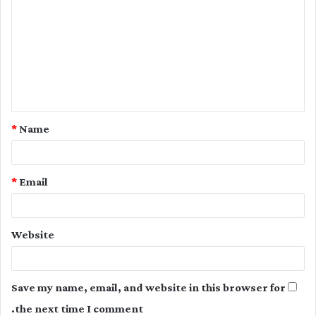
o
m
m
e
n
t
*
Name
*
*
Email
Website
Save my name, email, and website in this browser for
the next time I comment.