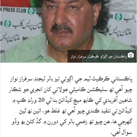
پاڪستان جو اڳوڻو ڪرڪيٽر سرفراز نواز
پاڪستاني ڪرڪيٽ ٽيم جي اڳوڻي تيز بالر ليجنڊ سرفراز نواز
چيو آهي تھ سليڪشن ڪاميٽي جولائي کان انجري جو شڪار
شاهين آفريدي کي ڪابھ ميچ کيڏائڻ بنا ٽي 20 ورلڊ ڪپ ۾
کيڏائڻ تي تنقيد ڪندي چيو آهي تھ غلط هو، ائين نھ ٿيڻ
گهرجي ها. هن چيو تھ زخمي بالر کي دورن ۾ گڏ کڻڻ بھ وڏو
سوال آهي.