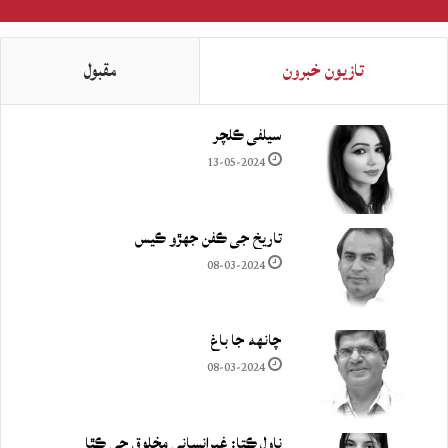
تازيون خبرون
مقبول
سيلفي ڪلچر
13-05-2024
تاريخ جي ڪفن جھڙو ڪيس
08-03-2024
چانهه جا باغ
08-03-2024
ناول ڪتا: غيرانساني مخلوق جي ڪٿا