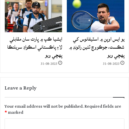
يو ايس اوپن ۾ اسٽيفانوس کي
ايشيا ڪپ ۾ ڀارت سان مقابلي
شڪست، جوڪووچ ٽئين رائونڊ ۾
لاءِ پاڪستاني اسڪواڊ سريلنڪا
پهچي ويو
پهچي ويو
31-08-2023
31-08-2023
Leave a Reply
Your email address will not be published.
Required fields are
*
marked
C