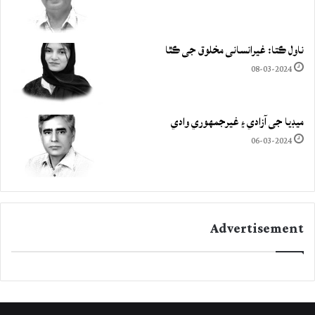
ناول ڪتا: غيرانساني مخلوق جي ڪٿا
08-03-2024
ميڊيا جي آزادي ۽ غيرجمھوري وادي
06-03-2024
Advertisement