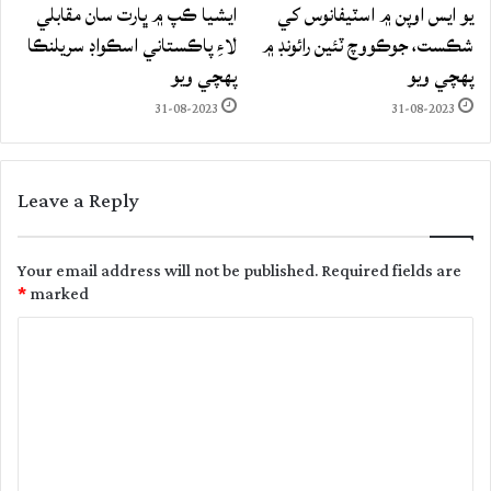
يو ايس اوپن ۾ اسٽيفانوس کي
ايشيا ڪپ ۾ ڀارت سان مقابلي
شڪست، جوڪووچ ٽئين رائونڊ ۾
لاءِ پاڪستاني اسڪواڊ سريلنڪا
پهچي ويو
پهچي ويو
31-08-2023
31-08-2023
Leave a Reply
Your email address will not be published.
Required fields are
*
marked
C
o
m
m
e