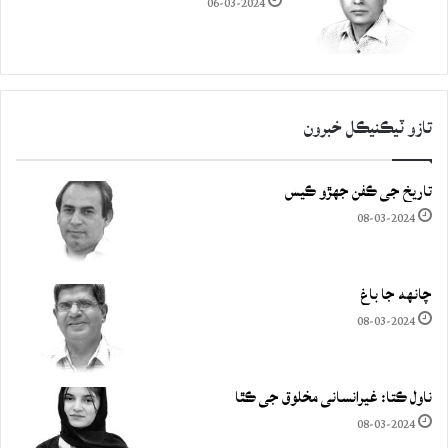
06-03-2024
تازو ٽيڪنيڪل خبرون
تاريخ جي ڪفن جھڙو ڪيس
08-03-2024
چانهه جا باغ
08-03-2024
ناول ڪتا: غيرانساني مخلوق جي ڪٿا
08-03-2024