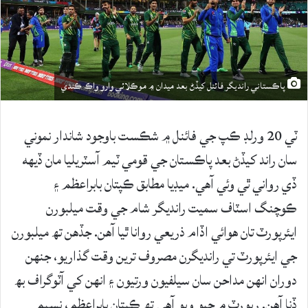
پاڪستاني رانديگر فائنل کيڏڻ بعد ميدان ۾ موڪلائي وارو واڪ ڪندي
ٽي 20 ورلڊ ڪپ جي فائنل ۾ شڪست باوجود شاندار نموني
سان راند کيڏڻ بعد پاڪستان جي قومي ٽيم آسٽريليا مان ڏيهه
ڏي رواني ٿي وئي آهي. ميڊيا مطابق ڪپتان بابراعظم ۽
ڪوچنگ اسٽاف سميت رانديگر شام جي وقت ميلبورن
ايئرپورٽ تان هوائي اڏام ذريعي روانا ٿيا آهن. جڏهن تھ ميلبورن
جي ايئرپورٽ تي رانديگرن مصروف ترين وقت گذاريو، جنهن
دوران انهن مداحن سان سيلفيون ورتيون ۽ انهن کي آٽوگراف بھ
ڏنا آهن. رپورٽ ۾ چيو ويو آهي تھ ڪپتان بابراعظم، نسيم