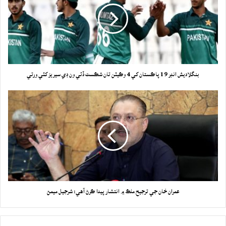
بنگلاديش انڊر 19 پاڪستان کي 4 وڪيٽن تان شڪست ڏئي ون ڊي سيريز کٽي ورتي
عمران خان جي ترجيح ملڪ ۾ انتشار پيدا ڪرڻ آهي: شرجيل ميمڻ