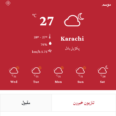
موسم
27
℃
Karachi
28º - 27º
76%
پکڙيل بادل
5.75 km/h
31
31
31
31
28
℃
℃
℃
℃
℃
Wed
Tue
Mon
Sun
Sat
تازيون خبرون
مقبول