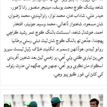
شاهه بيٽنگ ڪوچ محمد يوسف، مينيجر منصور رانا لاهور،
حيدر علي، شاداب خان، محمد نواز، راوالپنڊي، محمد رضوان،
شان مسعود، شاهنواز ڏاهاڻي، محمد وسيم جونيئر، افتخار
احمد، خوشدل شاهه، اسسٽنٽ بالنگ ڪوچ عمر رشيد ڪراچي
پهچندا. جڏهن تھ بالنگ ڪوچ شان ٽيٽ دبئي رستي برطانيا
روانو ٿيندو. هوڏانهن ڊسمبر ۾ انگلينڊ خلاف رٿيل ٽيسٽ سيريز
جي پڻ تياري ڪئي وئي آهي، پر زخمي ٿيڻ بعد شاهين آفريدي
اسڪواڊ مان نڪري ويو آهي، جنهن جي جڳهه تي حارث رئوف
کي کڻڻ تي غور ڪيو پيو وڃي.