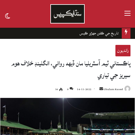
مينيو
tch
kin
تاريخ جي ڪفن جھڙو ڪيس
رانديون
پاڪستاني ٽيم آسٽريليا مان ڏيهه رواني، انگلينڊ خلاف هوم
سيريز جي تياري
16
0
14-11-2022
Send
Ghulam Rasool
an
email