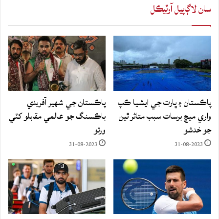
سان لاڳاپيل آرٽيڪل
پاڪستان ۽ ڀارت جي ايشيا ڪپ
پاڪستان جي شهير آفريدي
واري ميچ برسات سبب متاثر ٿيڻ
باڪسنگ جو عالمي مقابلو کٽي
جو خدشو
ورتو
31-08-2023
31-08-2023