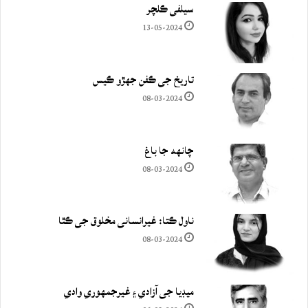
سيلفي ڪلچر
13-05-2024
تاريخ جي ڪفن جھڙو ڪيس
08-03-2024
چانهه جا باغ
08-03-2024
ناول ڪتا: غيرانساني مخلوق جي ڪٿا
08-03-2024
ميڊيا جي آزادي ۽ غيرجمھوري وادي