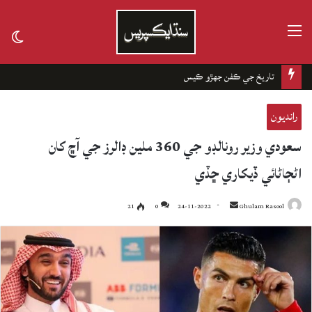
مينيو
tch
kin
تاريخ جي ڪفن جھڙو ڪيس
رانديون
سعودي وزير رونالڊو جي 360 ملين ڊالرز جي آڇ کان
اڻڄاڻائي ڏيکاري ڇڏي
21
0
24-11-2022
Send
Ghulam Rasool
an
email