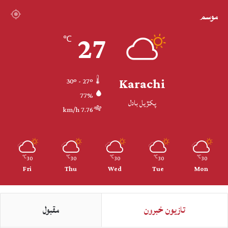
موسم
27
℃
Karachi
30º - 27º
77%
پکڙيل بادل
7.76 km/h
30
30
30
30
30
℃
℃
℃
℃
℃
Fri
Thu
Wed
Tue
Mon
تازيون خبرون
مقبول