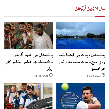
سان لاڳاپيل آرٽيڪل
پاڪستان ۽ ڀارت جي ايشيا ڪپ
پاڪستان جي شهير آفريدي
واري ميچ برسات سبب متاثر ٿيڻ
باڪسنگ جو عالمي مقابلو کٽي
جو خدشو
ورتو
31-08-2023
31-08-2023