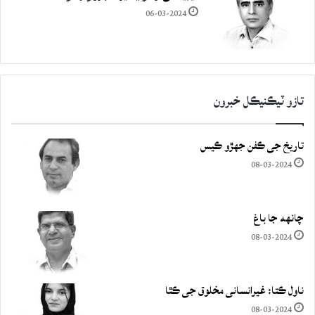
06-03-2024
تازو ٽيڪنيڪل خبرون
تاريخ جي ڪفن جھڙو ڪيس
08-03-2024
چانهه جا باغ
08-03-2024
ناول ڪتا: غيرانساني مخلوق جي ڪٿا
08-03-2024