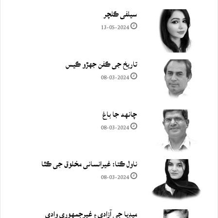
سيلفي ڪلچر
13-05-2024
تاريخ جي ڪفن جھڙو ڪيس
08-03-2024
چانهه جا باغ
08-03-2024
ناول ڪتا: غيرانساني مخلوق جي ڪٿا
08-03-2024
ميڊيا جي آزادي ۽ غيرجمھوري وادي