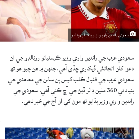
سعودي راندين وارو ويزير ۽ فٽبالر رونالڊو
سعودي عرب جي راندين واري وزير ڪرسٽيانو رونالڊو جي ان
دعوا کان اڻڄاڻائي ڏيکاري ڇڏي آهي، جنهن ۾ هن چيو هو تھ
سعودي عرب جي فٽبال ڪلب کيس ٻن سالن جي معاهدي جي
بنياد تي 360 ملين ڊالر ڏيڻ جي آڇ ڪئي آهي. سعودي جي
راندين واري وزير ٻڌايو تھ مون کي ان آڇ جي خبر ناهي.