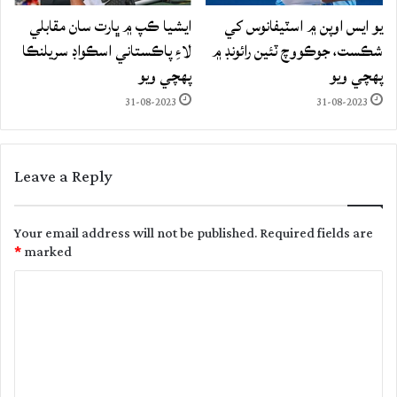
يو ايس اوپن ۾ اسٽيفانوس کي
ايشيا ڪپ ۾ ڀارت سان مقابلي
شڪست، جوڪووچ ٽئين رائونڊ ۾
لاءِ پاڪستاني اسڪواڊ سريلنڪا
پهچي ويو
پهچي ويو
31-08-2023
31-08-2023
Leave a Reply
Your email address will not be published.
Required fields are
*
marked
C
o
m
m
e