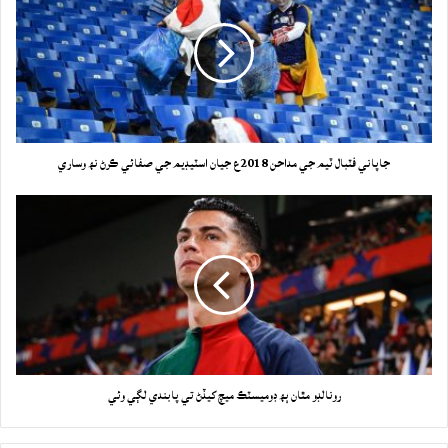
جاپاني فٽبال ٽيم جي مداحن 2018ع جيان اسٽيڊيم جي صفائي ڪرڻ نھ وساري
رونالڊو مٿان ٻھ ڊوميسٽڪ ميچ کيڏڻ تي پابندي لڳي وئي