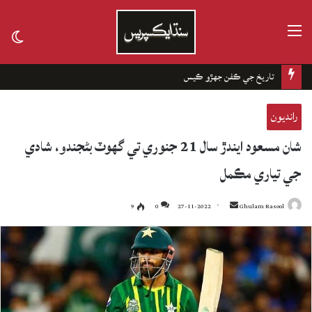
مينيو
tch
kin
تاريخ جي ڪفن جھڙو ڪيس
رانديون
شان مسعود ايندڙ سال 21 جنوري تي گهوٽ بڻجندو، شادي
جي تياري مڪمل
9
0
27-11-2022
Send
Ghulam Rasool
an
email