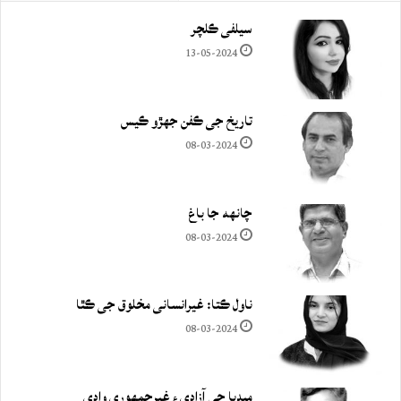
سيلفي ڪلچر
13-05-2024
تاريخ جي ڪفن جھڙو ڪيس
08-03-2024
چانهه جا باغ
08-03-2024
ناول ڪتا: غيرانساني مخلوق جي ڪٿا
08-03-2024
ميڊيا جي آزادي ۽ غيرجمھوري وادي