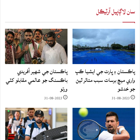
سان لاڳاپيل آرٽيڪل
پاڪستان ۽ ڀارت جي ايشيا ڪپ
پاڪستان جي شهير آفريدي
واري ميچ برسات سبب متاثر ٿيڻ
باڪسنگ جو عالمي مقابلو کٽي
جو خدشو
ورتو
31-08-2023
31-08-2023