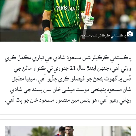
پاڪستاني ڪرڪيٽر شان مسعود
پاڪستاني ڪرڪيٽر شان مسعود شادي جي تياري مڪمل ڪري
ورتي آهي، جنهن ايندڙ سال 21 جنوري تي ڪنوار ماڻڻ جي
ڏس ۾ گهوٽ بڻجڻ جو فيصلو ڪري ڇڏيو آهي. ميڊيا مطابق
شان مسعود پنهنجي دوست ميشي خان سان پسند جي شادي
رچائي رهيو آهي، هو بزنس مين منصور مسعود خان جو پٽ آهي.