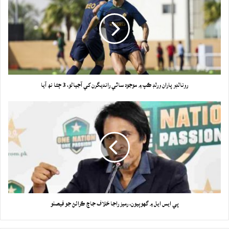
رونالڊو پاران ورلڊ ڪپ ۾ موجود ساٿي رانديگرن کي آجياڻو، 3 ڄڻا نھ آيا
پي ايس ايل ۾ گهوٻيون، رميز راجا خلاف جاچ ڪرائڻ جو فيصلو