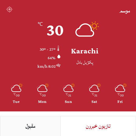
موسم
30
℃
Karachi
30º - 27º
64%
پکڙيل بادل
8.02 km/h
30
30
31
31
30
℃
℃
℃
℃
℃
Tue
Mon
Sun
Sat
Fri
تازيون خبرون
مقبول