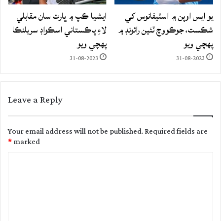
يو ايس اوپن ۾ اسٽيفانوس کي
ايشيا ڪپ ۾ ڀارت سان مقابلي
شڪست، جوڪووچ ٽئين رائونڊ ۾
لاءِ پاڪستاني اسڪواڊ سريلنڪا
پهچي ويو
پهچي ويو
31-08-2023
31-08-2023
Leave a Reply
Your email address will not be published.
Required fields are
*
marked
C
o
m
m
e