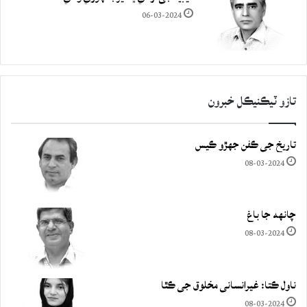
06-03-2024
تازو ٽيڪنيڪل خبرون
تاريخ جي ڪفن جھڙو ڪيس
08-03-2024
چانهه جا باغ
08-03-2024
ناول ڪتا: غيرانساني مخلوق جي ڪٿا
08-03-2024