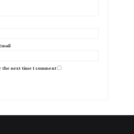
n
t
*
Email
r the next time I comment.