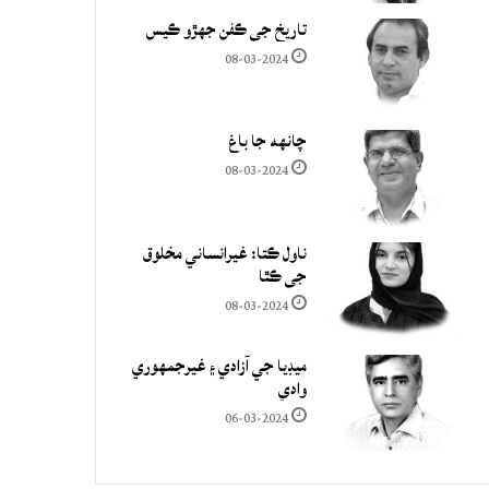
تاريخ جي ڪفن جھڙو ڪيس
08-03-2024
چانهه جا باغ
08-03-2024
ناول ڪتا: غيرانساني مخلوق
جي ڪٿا
08-03-2024
ميڊيا جي آزادي ۽ غيرجمھوري
وادي
06-03-2024