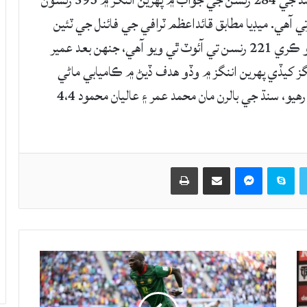
قائداعظم ٽرافي کٽڻ جي ڊوڙ ۾ ناردرن جي ٽيم سنڌ جي 284 رنسن جي جواب ۾ پهرين اننگز ۾ 593 رنسون
 برتري ماڻي ورتي آهي. ميڊيا مطابق قائداعظم ٽرافي جي فائنل جي ٽئين
ڏينهن واري راند ۾ محمد هريرا 28 رنسن جو اضافو ڪري 221 رنسن تي آئوٽ ٿي ويو آهي، جنهن بعد عمير
ن جون شاندار اننگز کيڏي پهرين اننگز ۾ وڏو هدف ڏيڻ ۾ ڪاميابي ماڻي
آهي. جڏهن تھ روحيل نذير بھ 94 رنسن سان نمايان رهيو، سنڌ جي بالرن مان محمد عمر ۽ عاليان محمود 4،4
Twitter
Skype
Messenger
حصيداري ڪريو اي ميل ذريعي
اپيو