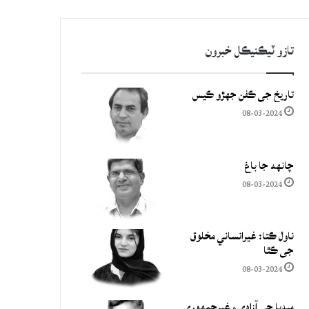
تازو ٽيڪنيڪل خبرون
تاريخ جي ڪفن جھڙو ڪيس
08-03-2024
چانهه جا باغ
08-03-2024
ناول ڪتا: غيرانساني مخلوق
جي ڪٿا
08-03-2024
ميڊيا جي آزادي ۽ غيرجمھوري