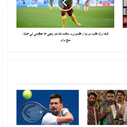
فيفا ورلڊ ڪپ: سربيا ۽ ڪيمرون ۾ سخت مقابلو، ٻنهي جا هڪٻئي تي حملا،
ميچ برابر