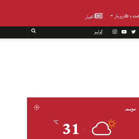
عت ۽ ڪاروبار
اخبار
Faceboo
Twitter
YouTube
Instagram
ڳوليو
موسم
31
℃