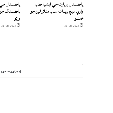
پاڪستان ۽ ڀارت جي ايشيا ڪپ
پاڪستان جي 
واري ميچ برسات سبب متاثر ٿيڻ جو
باڪسنگ جو ع
خدشو
ورتو
31-08-2023
31-08-2023
s are marked
C
o
m
m
e