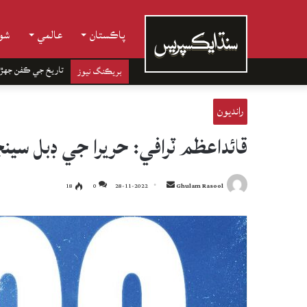
پاڪستان
عالمي
شوب
تاريخ جي ڪفن جھڙ
بريڪنگ نيوز
رانديون
قائداعظم ٽرافي: حريرا جي ڊبل سينچري، نا
Send
18
0
28-11-2022
Ghulam Rasool
an
email