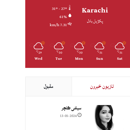
Karachi
31º - 27º
61%
پکڙيل بادل
7.31 km/h
29
30
30
31
31
℃
℃
℃
℃
℃
Wed
Tue
Mon
Sun
Sat
تازيون خبرون
مقبول
سيلفي ڪلچر
13-05-2024