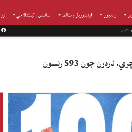
ز
رانديون
ايڊيٽوريل ۽ ڪالم
سائنس ۽ ٽيڪنالاجي
زرا
و ڪيس
k
ردرن جون 593 رنسون