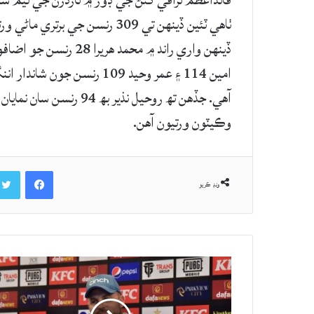
ٺاهي ٽئين ڏينهن تي 309 رنسن جي
امين 114 ۽ عمر وحيد 109 رنس
وڪيٽون ورتيون آهن.
Facebook
ونڊ ڪريو