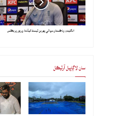
انگلينڊ ۽ پاڪستان سڀاڻي پهرين ٽيسٽ کيڏندا، ڀرپور پريڪٽس
سان لاڳاپيل آرٽيڪل