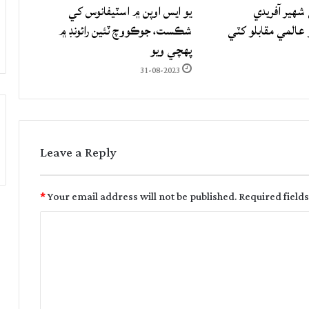
شهير آفريدي
يو ايس اوپن ۾ اسٽيفانوس کي
المي مقابلو کٽي
شڪست، جوڪووچ ٽئين رائونڊ ۾
پهچي ويو
31-08-2023
Leave a Reply
*
Your email address will not be published.
Required field