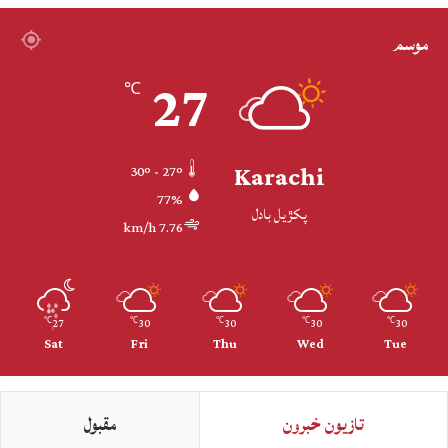
موسم
27
℃
Karachi
30º - 27º
77%
پکڙيل بادل
7.76 km/h
27
30
30
30
30
℃
℃
℃
℃
℃
Sat
Fri
Thu
Wed
Tue
تازيون خبرون
مقبول