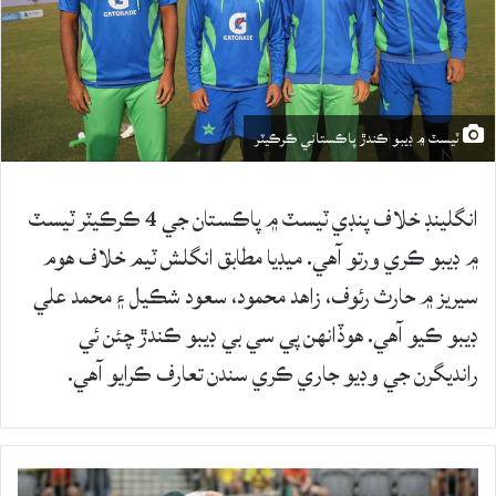
ٽيسٽ ۾ ڊيبو ڪندڙ پاڪستاني ڪرڪيٽر
انگلينڊ خلاف پنڊي ٽيسٽ ۾ پاڪستان جي 4 ڪرڪيٽر ٽيسٽ
۾ ڊيبو ڪري ورتو آهي. ميڊيا مطابق انگلش ٽيم خلاف هوم
سيريز ۾ حارث رئوف، زاهد محمود، سعود شڪيل ۽ محمد علي
ڊيبو ڪيو آهي. هوڏانهن پي سي بي ڊيبو ڪندڙ چئن ئي
رانديگرن جي وڊيو جاري ڪري سندن تعارف ڪرايو آهي.