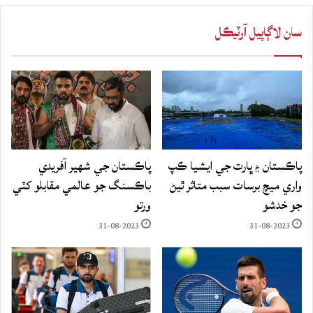
سان لاڳاپيل آرٽيڪل
پاڪستان ۽ ڀارت جي ايشيا ڪپ
پاڪستان جي شهير آفريدي
واري ميچ برسات سبب متاثر ٿيڻ
باڪسنگ جو عالمي مقابلو کٽي
جو خدشو
ورتو
31-08-2023
31-08-2023