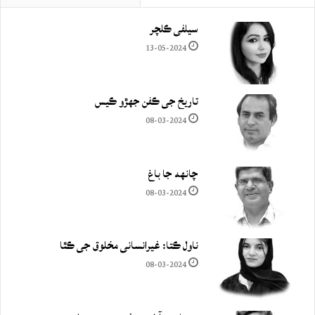
سيلفي ڪلچر
13-05-2024
تاريخ جي ڪفن جھڙو ڪيس
08-03-2024
چانهه جا باغ
08-03-2024
ناول ڪتا: غيرانساني مخلوق جي ڪٿا
08-03-2024