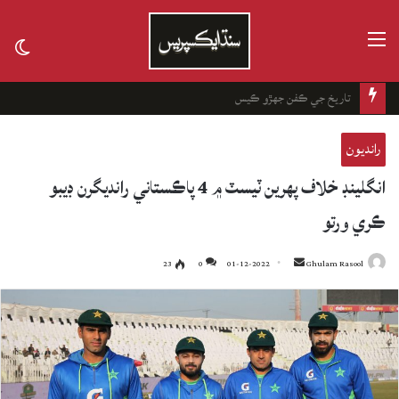
مينيو
tch
kin
تاريخ جي ڪفن جھڙو ڪيس
رانديون
انگلينڊ خلاف پهرين ٽيسٽ ۾ 4 پاڪستاني رانديگرن ڊيبو
ڪري ورتو
23
0
01-12-2022
Send
Ghulam Rasool
an
email