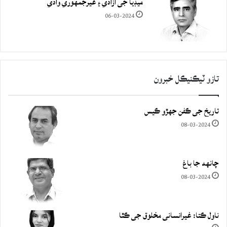
ميڊيا جي آزادي ۽ غيرجمھوري وادي
06-03-2024
تازو ٽيڪنيڪل خبرون
تاريخ جي ڪفن جھڙو ڪيس
08-03-2024
چانهه جا باغ
08-03-2024
ناول ڪتا: غيرانساني مخلوق جي ڪٿا