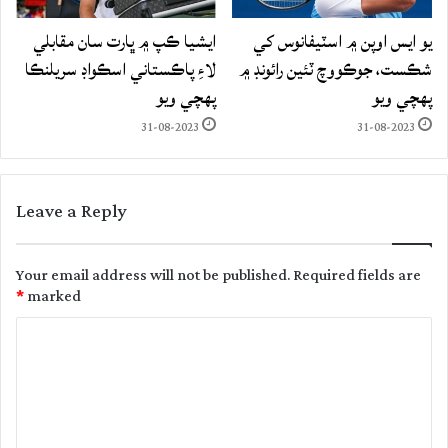
يو ايس اوپن ۾ اسٽيفانوس کي
ايشيا ڪپ ۾ ڀارت سان مقابلي
شڪست، جوڪووچ ٽئين رائونڊ ۾
لاءِ پاڪستاني اسڪواڊ سريلنڪا
پهچي ويو
پهچي ويو
31-08-2023
31-08-2023
Leave a Reply
Your email address will not be published.
Required fields are
*
marked
C
o
m
m