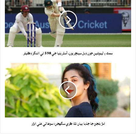
سمٿ ۽ ليبوشين جون ڊبل سينچريون، آسٽريليا جي 598 تي اننگز ڊڪليئر
امڙ بڻجڻ جا جذبا بيان نٿا ڪري سگهجن: سوهائي علي ابڙو