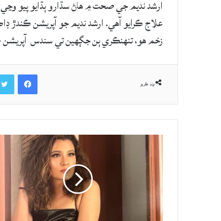
ارشد نديم جي صحت ۾ هاڻ سڌارو ٻڌايو پيو وڃي.
علاج ڪرايو آهي. ارشد نديم جو آپريشن ڪندڙ ڊاڪ
زخم هو، تنهنڪري ٻن جڳهين تي سندس آپريشن ڪرڻ
Facebook
ونڊ ڪريو