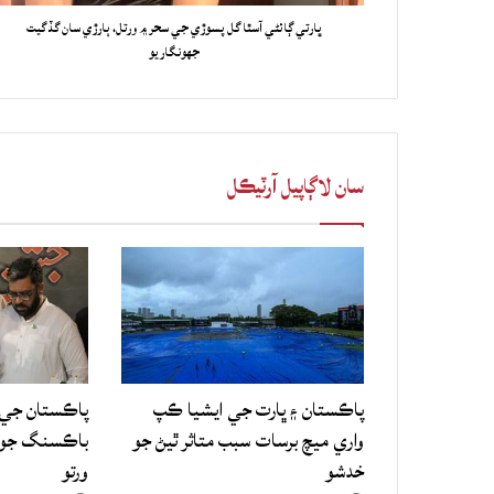
ڀارتي ڳائڻي آسٿا گل پسوڙي جي سحر ۾ ورتل، ٻارڙي سان گڏ گيت
جهونگاريو
سان لاڳاپيل آرٽيڪل
پاڪستان ۽ ڀارت جي ايشيا ڪپ
پاڪستان جي 
واري ميچ برسات سبب متاثر ٿيڻ جو
باڪسنگ جو ع
خدشو
ورتو