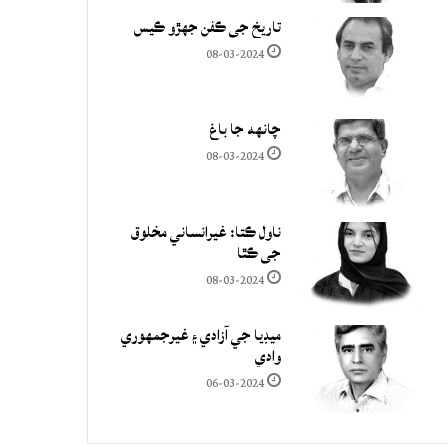
تاريخ جي ڪفن جھڙو ڪيس
08-03-2024
چانهه جا باغ
08-03-2024
ناول ڪتا: غيرانساني مخلوق
جي ڪٿا
08-03-2024
ميڊيا جي آزادي ۽ غيرجمھوري
وادي
06-03-2024