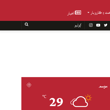
عت ۽ ڪاروبار
اخبار
Faceboo
Twitter
YouTube
Instagram
ڳوليو
موسم
29
℃