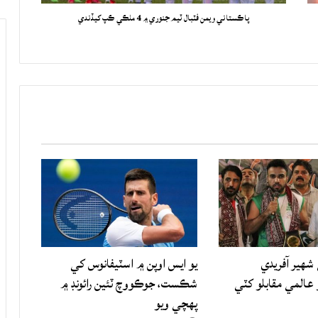
پاڪستاني ويمن فٽبال ٽيم جنوري ۾ 4 ملڪي ڪپ کيڏندي
شهير آفريدي
يو ايس اوپن ۾ اسٽيفانوس کي
المي مقابلو کٽي
شڪست، جوڪووچ ٽئين رائونڊ ۾
پهچي ويو