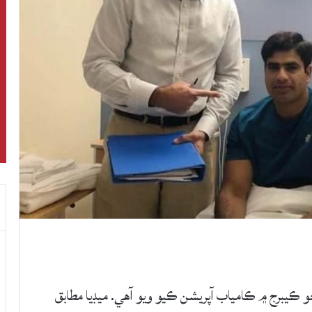
و ڪيبرج ۾ ڪامياب آپريشن ڪيو ويو آهي. ميڊيا مطابق