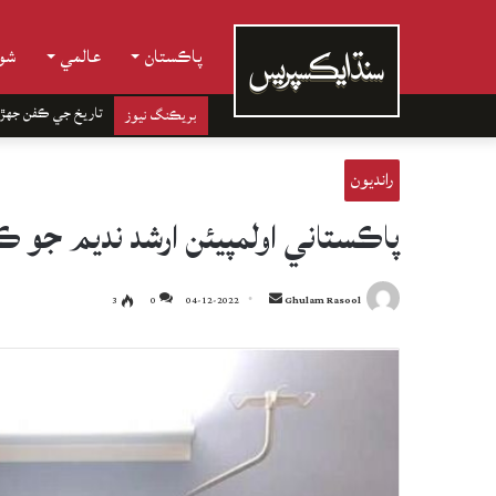
پاڪستان
عالمي
شوب
تاريخ جي ڪفن جھڙ
بريڪنگ نيوز
رانديون
پاڪستاني اولمپيئن ارشد نديم جو ڪ
Send
3
0
04-12-2022
Ghulam Rasool
an
email