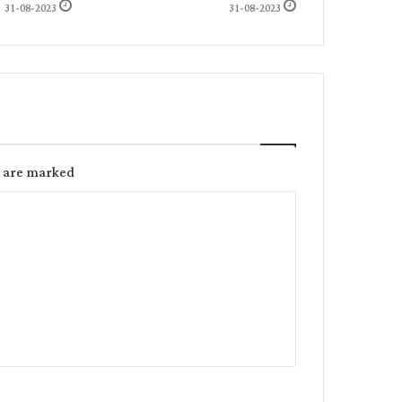
31-08-2023
31-08-2023
s are marked
C
o
m
m
e
n
t
*