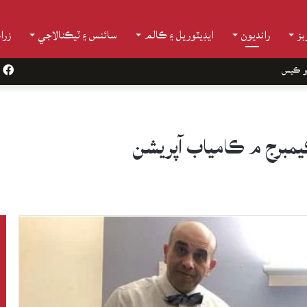
ز
رانديون
ايڊيٽوريل ۽ ڪالم
سائنس ۽ ٽيڪنالاجي
زرا
و ڪيس
k
يمبرج م ڪامياب آپريشن