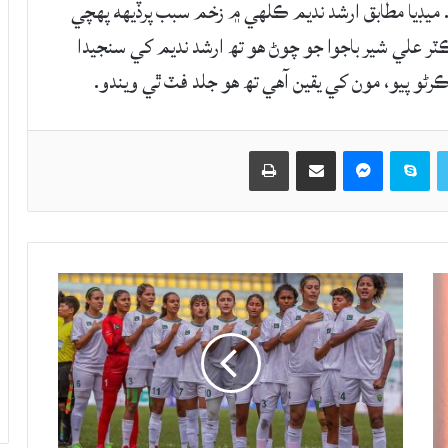
 ميڊيا مطابق ارشد نديم ڪلهي ۾ زخم سبب پرڏيهه پهچي
ٽر علي شير باجوا جو چوڻ هو تھ ارشد نديم کي سنجيدا
و پيو، مون کي يقين آهي تھ هو جلد فٽ ٿي ويندو.
Twitter
Skype
Messenger
حصيداري ڪريو اي ميل ذريعي
اپيو