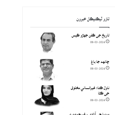
تازو ٽيڪنيڪل خبرون
تاريخ جي ڪفن جھڙو ڪيس
08-03-2024
چانهه جا باغ
08-03-2024
ناول ڪتا: غيرانساني مخلوق
جي ڪٿا
08-03-2024
ميڊيا جي آزادي ۽ غيرجمھوري