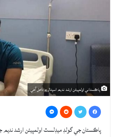
پاڪستاني اولمپيئن ارشد نديم اسپتال ۾ داخل آهي
Messenger
Reddit
Twitter
Facebook
پاڪستان جي گولڊ ميڊلسٽ اولمپيئن ارشد نديم ج