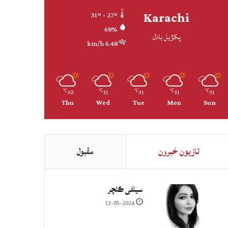
Karachi
31º - 27º
68%
پکڙيل بادل
6.48 km/h
30
31
31
31
31
℃
℃
℃
℃
℃
Thu
Wed
Tue
Mon
Sun
تازيون خبرون
مقبول
سيلفي ڪلچر
13-05-2024