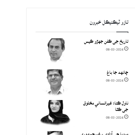
تازو ٽيڪنيڪل خبرون
تاريخ جي ڪفن جھڙو ڪيس
08-03-2024
چانهه جا باغ
08-03-2024
ناول ڪتا: غيرانساني مخلوق
جي ڪٿا
08-03-2024
ميڊيا جي آزادي ۽ غيرجمھوري