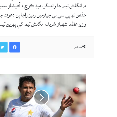
۾ انگلش ٽيم جا رانديگر، هيڊ ڪوچ ۽ آفيشلز سميت 
جڏهن تھ پي سي بي چيئرمين رميز راجا پڻ دعوت
وزيراعظم شهباز شريف انگلش ٽيم کي پهرين ٽيس
Facebook
ونڊ ڪريو