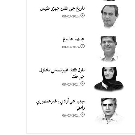
تاريخ جي ڪفن جھڙو ڪيس
08-03-2024
چانهه جا باغ
08-03-2024
ناول ڪتا: غيرانساني مخلوق
جي ڪٿا
08-03-2024
ميڊيا جي آزادي ۽ غيرجمھوري
وادي
06-03-2024