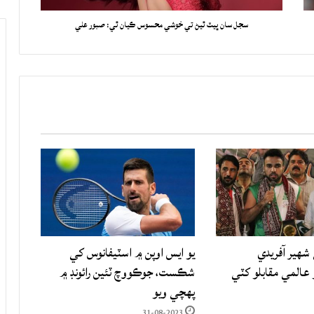
سجل سان ڀيٽ ٿيڻ تي خوشي محسوس ڪيان ٿي: صبور علي
شهير آفريدي
يو ايس اوپن ۾ اسٽيفانوس کي
المي مقابلو کٽي
شڪست، جوڪووچ ٽئين رائونڊ ۾
پهچي ويو
31-08-2023