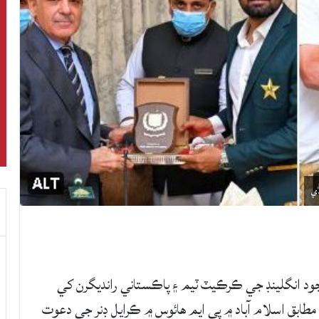
ي
ود انگلينڊ جي ڪرڪيٽ ٽيم ۽ پاڪستاني رانديگرن کي
 مطابق اسلام آباد ۾ پي ايم هائوس ۾ ڪرايل ڊنر جي دعوت