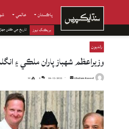
پاڪستان
عالمي
شوب
تاريخ جي ڪفن جھڙ
بريڪنگ نيوز
رانديون
وزيراعظم شهباز پاران ملڪي ۽ انگل
Send
10
0
06-12-2022
Ghulam Rasool
an
email