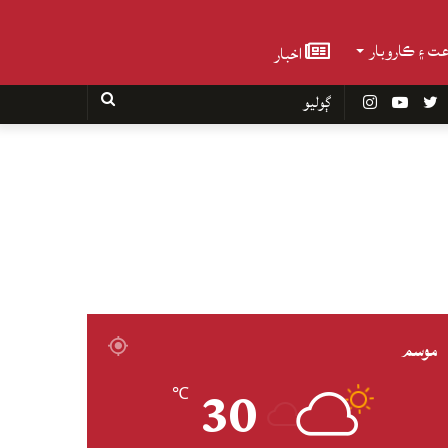
عت ۽ ڪاروبار
اخبار
Faceboo
Twitter
YouTube
Instagram
ڳوليو
موسم
30
℃