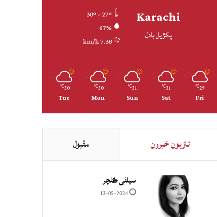
Karachi
30º - 27º
67%
پکڙيل بادل
7.38 km/h
30
30
31
31
29
℃
℃
℃
℃
℃
Tue
Mon
Sun
Sat
Fri
تازيون خبرون
مقبول
سيلفي ڪلچر
13-05-2024