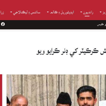
ز
رانديون
ايڊيٽوريل ۽ ڪالم
سائنس ۽ ٽيڪنالاجي
زرا
و ڪيس
k
ش ڪرڪيٽر کي ڊنر ڪرايو ويو