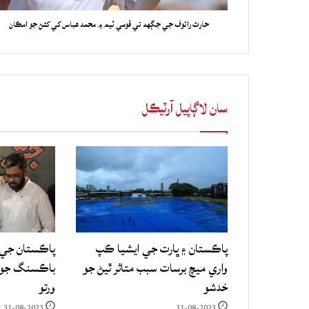
حارث رائوف جي جڳهه تي قومي ٽيم ۾ محمد عباس کي کڻڻ جو امڪان
سان لاڳاپيل آرٽيڪل
پاڪستان ۽ ڀارت جي ايشيا ڪپ
پاڪستان جي 
واري ميچ برسات سبب متاثر ٿيڻ جو
باڪسنگ جو ع
خدشو
ورتو
31-08-2023
31-08-2023