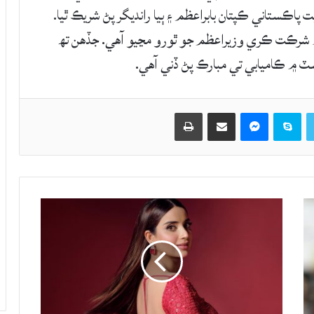
پاڪستاني ڪپتان بابراعظم ۽ ٻيا رانديگر پڻ شريڪ ٿيا.
 ۾ شرڪت ڪري وزيراعظم جو ٿورو مڃيو آهي. جڏهن تھ
ٽ ۾ ڪاميابي تي مبارڪ پڻ ڏني آهي.
Twitter
Skype
Messenger
حصيداري ڪريو اي ميل ذريعي
اپيو