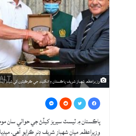
وزيراعظم شهباز شريف پاڪستان ۽ انگلينڊ جي ڪرڪيٽرن کي شيلڊ ڏيند
Messenger
Reddit
Twitter
Facebook
پاڪستان ۾ ٽيسٽ سيريز کيڏڻ جي حوالي سان موج
وزيراعظم ميان شهباز شريف ڊنر ڪرايو آهي. ميڊيا