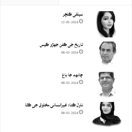
سيلفي ڪلچر
13-05-2024
تاريخ جي ڪفن جھڙو ڪيس
08-03-2024
چانهه جا باغ
08-03-2024
ناول ڪتا: غيرانساني مخلوق جي ڪٿا
08-03-2024