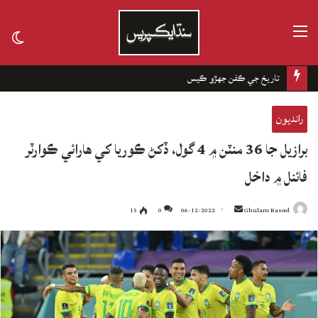
مينيو
tch
kin
تاريخ جي ڪفن جھڙو ڪيس
رانديون
برازيل جا 36 منٽن ۾ 4 گول، ڏکڻ ڪوريا کي هارائي ڪوارٽر
فائنل ۾ داخل
15
0
06-12-2022
Send
Ghulam Rasool
an
email