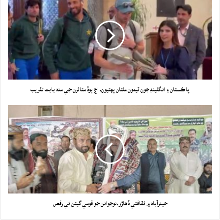
پاڪستان ۽ انگلينڊ جون ٽيمون ملتان پهتيون، اڄ ٻوڏ متاثرن جي مدد بابت تقريب
حيدرآباد ۾ ثقافتي ڏهاڙو،نوجوانن جو قومي گيتن تي رقص