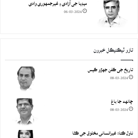
ميڊيا جي آزادي ۽ غيرجمھوري وادي
06-03-2024
تازو ٽيڪنيڪل خبرون
تاريخ جي ڪفن جھڙو ڪيس
08-03-2024
چانهه جا باغ
08-03-2024
ناول ڪتا: غيرانساني مخلوق جي ڪٿا