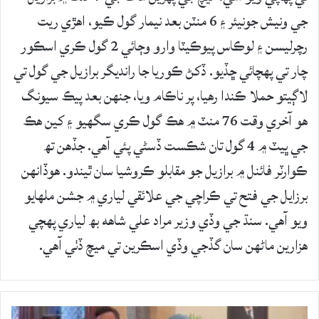
جي ونيش جونيئر ۽ 6 منٽن بعد نيمار گول ڪيو، اهڙي ريت
رچرليسن ۽ لوڪاس پيوڪيٽا وارو وڄائي 2 گول ڪري اسڪور
چار تي پهچائي ڇڏيو. ڏکڻ ڪوريا جا رانديگر برازيل جي گول تي
لاڳيتو حملا ڪندا رهيا، پر ناڪام ويا، جنهن بعد پيڪ سيونگ
هو آخري وقت 76 منٽ ۾ هڪ گول ڪري سگهيو ۽ کين هڪ
جي ڀيٽ ۾ 4 گول تان شڪست ڏسڻي پئي آهي. جڏهن تھ
ڪوارٽر فائنل ۾ برازيل جو مقابلو ڪروشيا سان ٿيندو. هوڏانهن
برزايل جي فتح تي ڪراچي جي علائقي لياري ۾ جشن ملهايو
ويو آهي. سنڌ جي وڏي وزير مراد علي شاهه بھ لياري پهچي
هزارين ماڻهن سان گڏجي وڏي اسڪرين تي ميچ ڏٺي آهي.