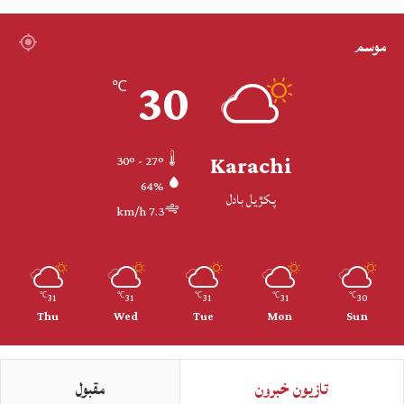
موسم
30
℃
Karachi
30º - 27º
64%
پکڙيل بادل
7.3 km/h
31
31
31
31
30
℃
℃
℃
℃
℃
Thu
Wed
Tue
Mon
Sun
تازيون خبرون
مقبول