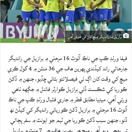
برازيل جا رانديگر ميچ کٽڻ تي خوش آهن
فيفا ورلڊ ڪپ جي ناڪ آئوٽ 16 مرحلي ۾ برازيل جي رانديگر
جارحاڻي راند کيڏندي پهرين هاف جي 36 منٽن ۾ 4 گول ڪري
ميچ کي وقت کان اڳ ئي فيصلائتو بڻائي ڇڏيو، جنهن ۾ ڏکڻ
ڪوريا کي شڪست ڏئي برازيل ڪوارٽر فائنل ۾ جڳهه ٺاهي
ورتي آهي. ميڊيا مطابق قطر ۾ جاري فٽبال ورلڊ ڪپ جي ناڪ
آئوٽ 16 مرحلي ۾ برازيل ڏکڻ ڪوريائي رانديگر کي کيڏڻ نھ
ڏنو، جنهن سبب ڏکڻ ڪوريا جي ٽيم جو ايونٽ ۾ سفر پڄاڻي
تي پهچي ويو آهي. ميچ جي پهرين هاف جي 7 منٽ ۾ برازيل