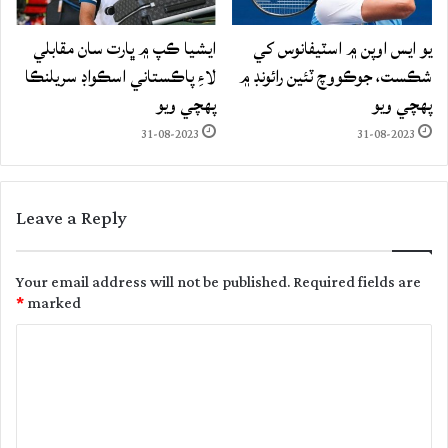
يو ايس اوپن ۾ اسٽيفانوس کي
ايشيا ڪپ ۾ ڀارت سان مقابلي
شڪست، جوڪووچ ٽئين رائونڊ ۾
لاءِ پاڪستاني اسڪواڊ سريلنڪا
پهچي ويو
پهچي ويو
31-08-2023
31-08-2023
Leave a Reply
Your email address will not be published.
Required fields are
*
marked
C
o
m
m