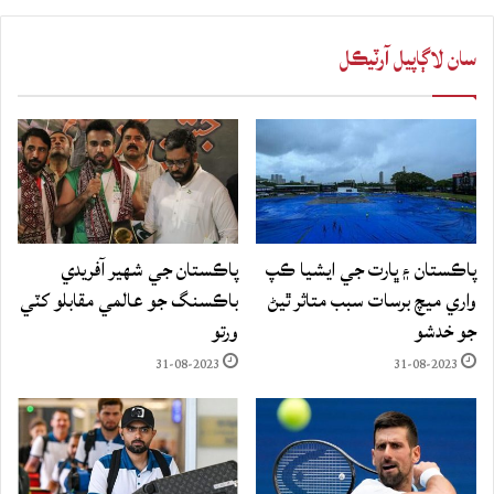
سان لاڳاپيل آرٽيڪل
پاڪستان ۽ ڀارت جي ايشيا ڪپ
پاڪستان جي شهير آفريدي
واري ميچ برسات سبب متاثر ٿيڻ
باڪسنگ جو عالمي مقابلو کٽي
جو خدشو
ورتو
31-08-2023
31-08-2023