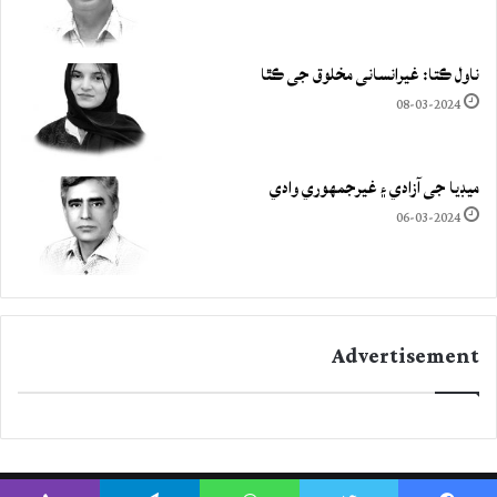
ناول ڪتا: غيرانساني مخلوق جي ڪٿا
08-03-2024
ميڊيا جي آزادي ۽ غيرجمھوري وادي
06-03-2024
Advertisement