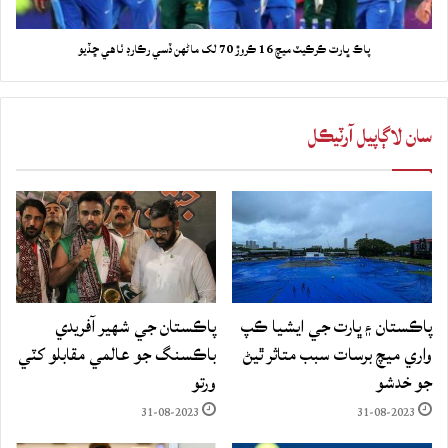
پاڪ ڀارت ڪرڪيٽ ميچ 16 ڪروڙ 70 لک ماڻهن ڏسي رڪارڊ ٺاهي ڇڏيو
سان لاڳاپيل آرٽيڪل
پاڪستان ۽ ڀارت جي ايشيا ڪپ
پاڪستان جي شهير آفريدي
واري ميچ برسات سبب متاثر ٿيڻ
باڪسنگ جو عالمي مقابلو کٽي
جو خدشو
ورتو
31-08-2023
31-08-2023