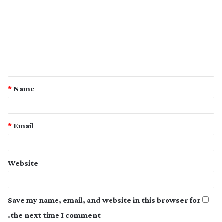
o
m
m
e
n
t
*
Name
*
*
Email
Website
Save my name, email, and website in this browser for
the next time I comment.