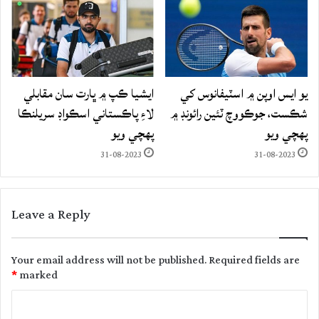
يو ايس اوپن ۾ اسٽيفانوس کي
ايشيا ڪپ ۾ ڀارت سان مقابلي
شڪست، جوڪووچ ٽئين رائونڊ ۾
لاءِ پاڪستاني اسڪواڊ سريلنڪا
پهچي ويو
پهچي ويو
31-08-2023
31-08-2023
Leave a Reply
Your email address will not be published.
Required fields are
*
marked
C