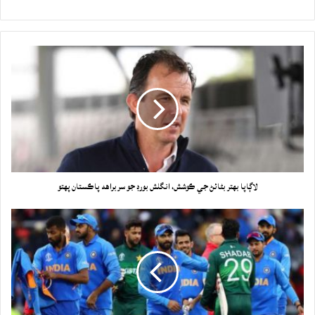
لاڳاپا بهتر بڻائڻ جي ڪوشش، انگلش بورڊ جو سربراهه پاڪستان پهتو