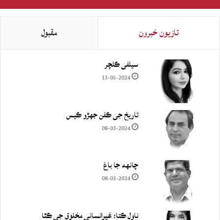
تازيون خبرون
مقبول
سيلفي ڪلچر
13-05-2024
تاريخ جي ڪفن جھڙو ڪيس
08-03-2024
چانهه جا باغ
08-03-2024
ناول ڪتا: غيرانساني مخلوق جي ڪٿا