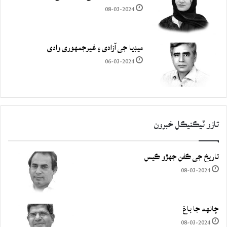
08-03-2024
ميڊيا جي آزادي ۽ غيرجمھوري وادي
06-03-2024
تازو ٽيڪنيڪل خبرون
تاريخ جي ڪفن جھڙو ڪيس
08-03-2024
چانهه جا باغ
08-03-2024