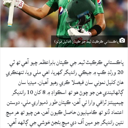
پاڪستاني ڪرڪيٽ ٽيم جو ڪپتان (فائيل فوٽو)
پاڪستاني ڪرڪيٽ ٽيم جي ڪپتان بابراعظم چيو آهي تھ ٽي
20 ورلڊ ڪپ ۾ جيڪي رانديگر گهريا، اهي ملي ويا، تنهنڪري
هاڻ کليل نموني سان فيصلا ڪري رهيو آهيان. ميڊيا سان
ڳالهائيندي هن جو چوڻ هو تھ اسڪواڊ ۾ 8 کان 10 رانديگر
چيمپيئنز ٽرافي وارا ئي آهن، ڪپتان طور ذميواري ملي، دوستن
اعتماد ڏنو تھ ڪاميابيون حاصل ڪيون آهن. هن چيو تھ هر ميچ
نئين رانديگر جو مين آف دي ميچ بڻجڻ خوشي جي ڳالهه آهي.