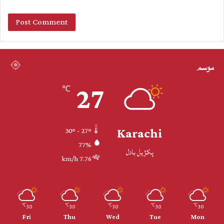
موسم
27
℃
Karachi
30º - 27º
77%
پکڙيل بادل
7.76 km/h
30
30
30
30
30
℃
℃
℃
℃
℃
Fri
Thu
Wed
Tue
Mon