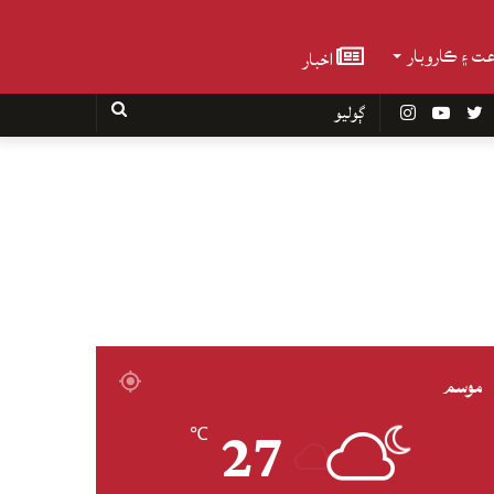
عت ۽ ڪاروبار
اخبار
Faceboo
Twitter
YouTube
Instagram
ڳوليو
موسم
27
℃