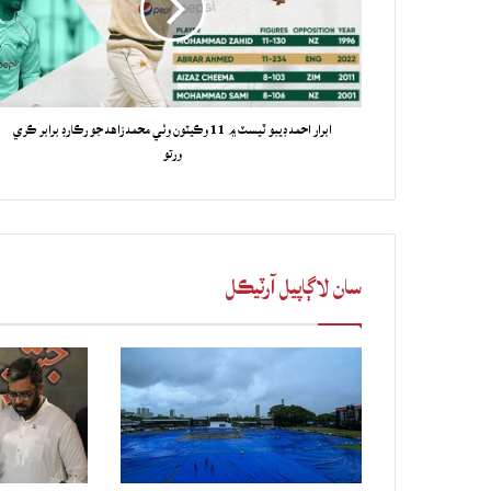
ابرار احمد ڊيبو ٽيسٽ ۾ 11 وڪيٽون وٺي محمد زاهد جو رڪارڊ برابر ڪري
ورتو
سان لاڳاپيل آرٽيڪل