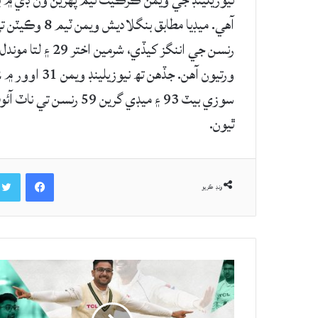
ٿيون.
Facebook
ونڊ ڪريو