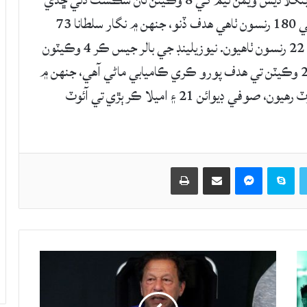
نيوزيلينڊ جي ويمن ڪرڪيٽ ٽيم پهرين ون ڊي ۾ بنگلاديش ويمن ٽيم کي 8 وڪيٽن تان شڪست ڏئي ڇڏي
آهي. ميڊيا مطابق بنگلاديش ويمن ٽيم 8 وڪيٽن تي 180 رنسون ٺاهي هدف ڏنو، جنهن ۾ نگار سلطانا 73
رنسن جي اننگز کيڏي، شرمين اختر 29 ۽ لتا موندل 22 رنسون ٺاهيون. نيوزيلينڊ جي بالر جيس ڪر 4 وڪيٽون
ورتيون آهن. جڏهن تھ نيوزيلينڊ ويمن 31 اوور ۾ 2 وڪيٽن تي هدف پورو ڪري ڪاميابي ماڻي آهي، جنهن ۾
سوزي بيٽ 93 ۽ ميڊي گرين 59 رنسن تي ناٽ آئوٽ رهيون، صوفي ڊيوائن 21 ۽ اميلا ڪر ٻڙي تي آئوٽ
Twitter
Skype
Messenger
حصيداري ڪريو اي ميل ذريعي
اپيو