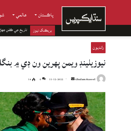
پاڪستان
عالمي
شوب
تاريخ جي ڪفن جھڙ
بريڪنگ نيوز
رانديون
نيوزيلينڊ ويمن پهرين ون ڊي ۾ 
Send
14
0
11-12-2022
Ghulam Rasool
an
email