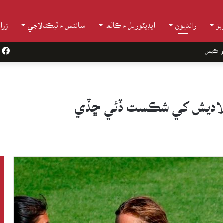
ز
رانديون
ايڊيٽوريل ۽ ڪالم
سائنس ۽ ٽيڪنالاجي
زرا
و ڪيس
k
بنگلاديش کي شڪست ڏئي ڇڏي