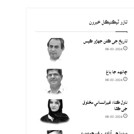
تازو ٽيڪنيڪل خبرون
تاريخ جي ڪفن جھڙو ڪيس
08-03-2024
چانهه جا باغ
08-03-2024
ناول ڪتا: غيرانساني مخلوق
جي ڪٿا
08-03-2024
ميڊيا جي آزادي ۽ غيرجمھوري