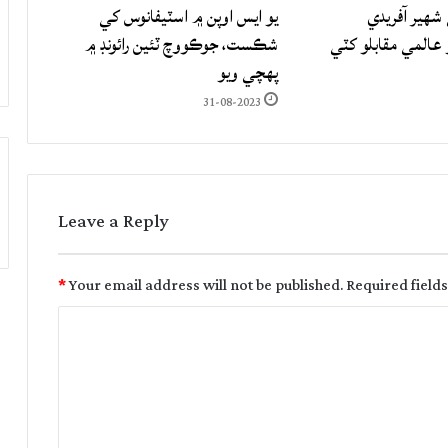
شهير آفريدي
يو ايس اوپن ۾ اسٽيفانوس کي
المي مقابلو کٽي
شڪست، جوڪووچ ٽئين رائونڊ ۾
پهچي ويو
31-08-2023
Leave a Reply
*
Your email address will not be published.
Required field