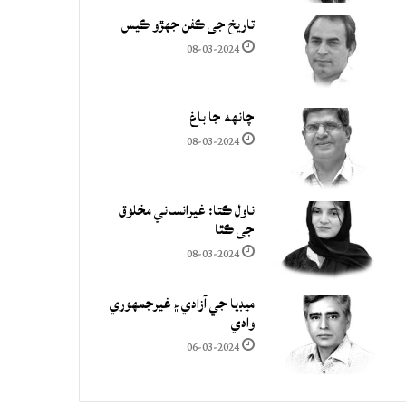
تاريخ جي ڪفن جھڙو ڪيس
08-03-2024
چانهه جا باغ
08-03-2024
ناول ڪتا: غيرانساني مخلوق
جي ڪٿا
08-03-2024
ميڊيا جي آزادي ۽ غيرجمھوري
وادي
06-03-2024