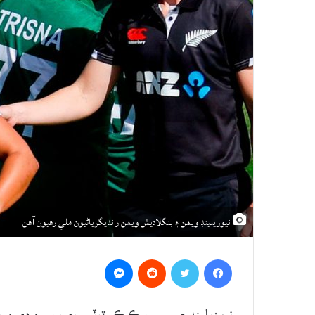
نيوزيلينڊ ويمن ۽ بنگلاديش ويمن رانديگرياڻيون ملي رهيون آهن
Messenger
Reddit
Twitter
Facebook