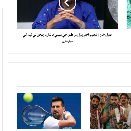
عمران خان ۽ شعيب اختر پاران مراڪش جي سيمي فائنل ۾ پهچڻ تي ٽيم کي
مبارڪون