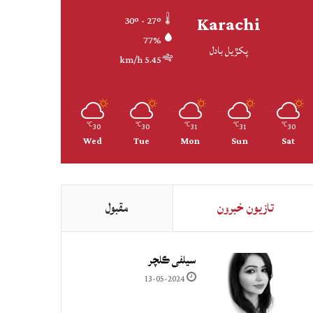
Karachi
30º - 27º
77%
پکڙيل بادل
5.45 km/h
30
30
31
31
30
℃
℃
℃
℃
℃
Wed
Tue
Mon
Sun
Sat
تازيون خبرون
مقبول
سيلفي ڪلچر
13-05-2024