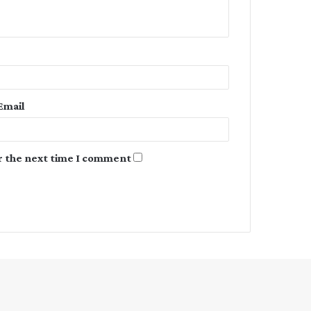
n
t
*
Email
r the next time I comment.