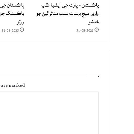
پاڪستان ۽ ڀارت جي ايشيا ڪپ
پاڪستان جي 
واري ميچ برسات سبب متاثر ٿيڻ جو
باڪسنگ جو ع
خدشو
ورتو
31-08-2023
31-08-2023
s are marked
C
o
m
m
e