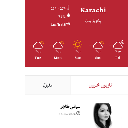
Karachi
29º - 27º
71%
پکڙيل بادل
6.8 km/h
30
30
31
31
29
℃
℃
℃
℃
℃
Tue
Mon
Sun
Sat
Fri
تازيون خبرون
مقبول
سيلفي ڪلچر
13-05-2024