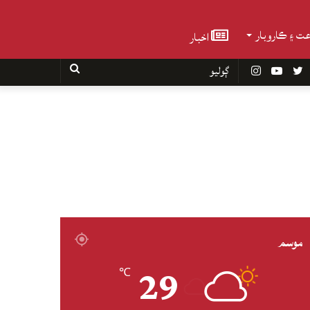
عت ۽ ڪاروبار
اخبار
Faceboo
Twitter
YouTube
Instagram
ڳوليو
موسم
29
℃