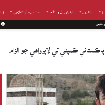
ز
رانديون
ايڊيٽوريل ۽ ڪالم
سائنس ۽ ٽيڪنالاجي
زرا
و ڪيس
k
 پاڪستاني ڪمپني تي لاپرواهي جو الزام