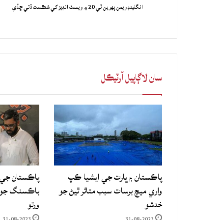
انگلينڊ ويمن پهرين ٽي 20 ۾ ويسٽ انڊيز کي شڪست ڏئي ڇڏي
سان لاڳاپيل آرٽيڪل
پاڪستان ۽ ڀارت جي ايشيا ڪپ
پاڪستان جي 
واري ميچ برسات سبب متاثر ٿيڻ جو
باڪسنگ جو ع
خدشو
ورتو
31-08-2023
31-08-2023