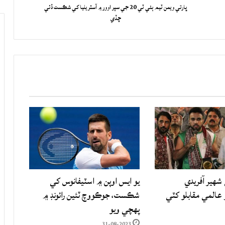
ڀارتي ويمن ٽيم ٻئي ٽي 20 جي سپر اوور ۾ آسٽريليا کي شڪست ڏئي
ڇڏي
شهير آفريدي
يو ايس اوپن ۾ اسٽيفانوس کي
المي مقابلو کٽي
شڪست، جوڪووچ ٽئين رائونڊ ۾
پهچي ويو
31-08-2023