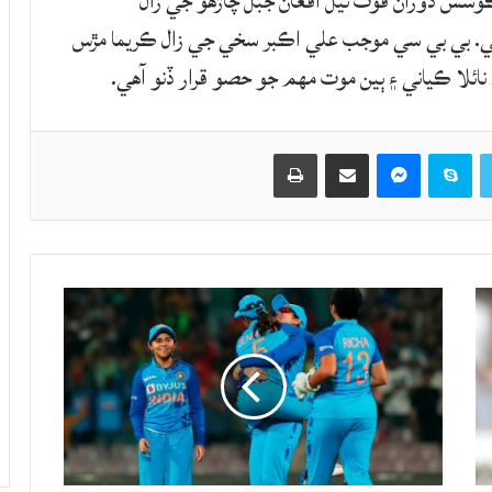
شش دوران فوت ٿيل افغان جبل چاڙهو جي زال
آهي. بي بي سي موجب علي اڪبر سخي جي زال ڪريما مڙس
 نائلا ڪياني ۽ ٻين موت مهم جو حصو قرار ڏنو آهي.
Twitter
Skype
Messenger
حصيداري ڪريو اي ميل ذريعي
اپيو