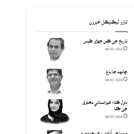
تازو ٽيڪنيڪل خبرون
تاريخ جي ڪفن جھڙو ڪيس
08-03-2024
چانهه جا باغ
08-03-2024
ناول ڪتا: غيرانساني مخلوق
جي ڪٿا
08-03-2024
ميڊيا جي آزادي ۽ غيرجمھوري