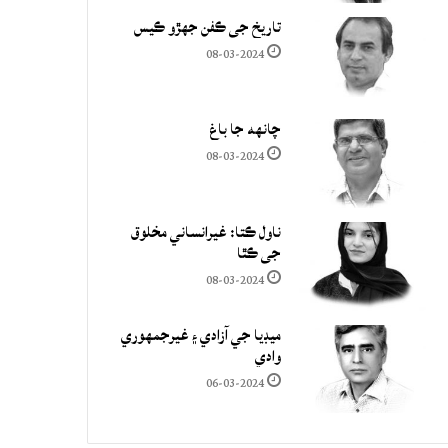
تاريخ جي ڪفن جھڙو ڪيس
08-03-2024
چانهه جا باغ
08-03-2024
ناول ڪتا: غيرانساني مخلوق
جي ڪٿا
08-03-2024
ميڊيا جي آزادي ۽ غيرجمھوري
وادي
06-03-2024