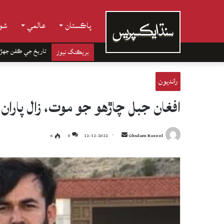
پاڪستان
عالمي
شوب
تاريخ جي ڪفن جھڙ
بريڪنگ نيوز
رانديون
افغان جبل چاڙهو جو موت، زال پاران
Send
6
0
12-12-2022
Ghulam Rasool
an
email