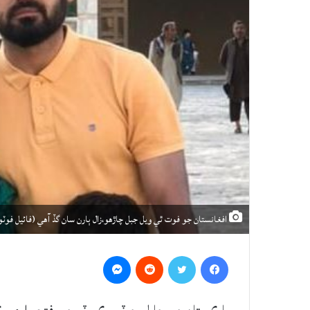
افغانستان جو فوت ٿي ويل جبل چاڙهو،زال ٻارن سان گڏ آهي (فائيل فوٽو
Messenger
Reddit
Twitter
Facebook