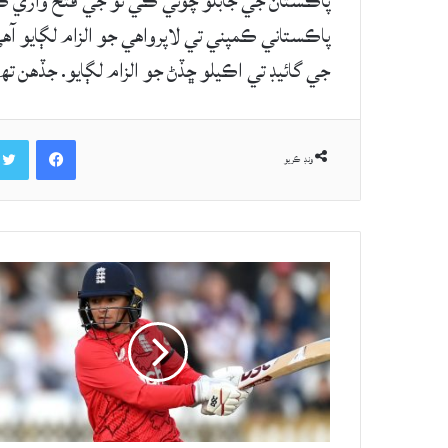
پاڪستان جي جابلو چوٽي ڪي ٽو جي فتح واري ڪو
پاڪستاني ڪمپني تي لاپرواهي جو الزام لڳايو 
جي گائيڊ تي اڪيلو ڇڏڻ جو الزام لڳايو. جڏهن تھ
Facebook
ونڊ ڪريو