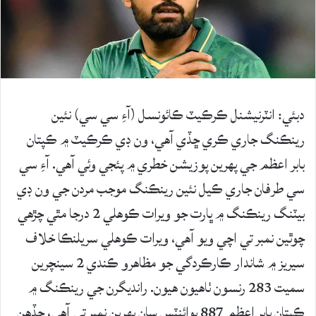
دبئي: انٽرنيشنل ڪرڪيٽ ڪائونسل (آءِ سي سي) نئين
رينڪنگ جاري ڪري ڇڏي آهي، ون ڊي ڪرڪيٽ ۾ ڪپتان
بابر اعظم جي پهرين پوزيشن خطري ۾ پئجي وئي آهي. آءِ سي
سي طرفان جاري ڪيل نئين رينڪنگ موجب مردن جي ون ڊي
بيٽنگ رينڪنگ ۾ ڀارت جو ويرات ڪوهلي 2 درجا مٿي چڙهي
چوٿين نمبر تي اچي ويو آهي، ويرات ڪوهلي سريلنڪا خلاف
سيريز ۾ شاندار ڪارڪردگي جو مظاهرو ڪندي 2 سينچرين
سميت 283 رنسون ٺاهيون هيون. رانديگرن جي رينڪنگ ۾
ڪپتان بابر اعظم 887 پوائنٽس سان پهرين نمبر تي آهي، جڏهن