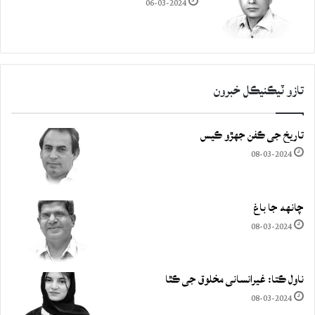
06-03-2024
تازو ٽيڪنيڪل خبرون
تاريخ جي ڪفن جھڙو ڪيس
08-03-2024
چانهه جا باغ
08-03-2024
ناول ڪتا: غيرانساني مخلوق جي ڪٿا
08-03-2024