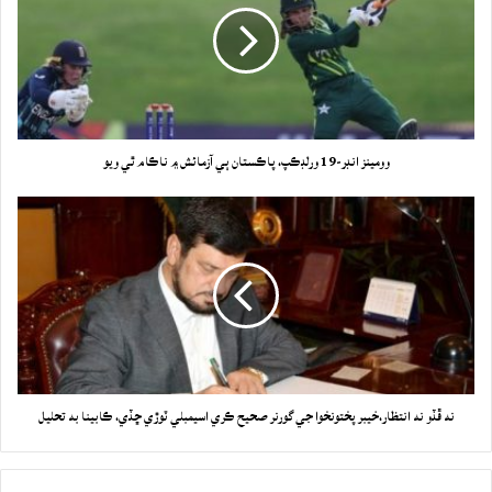
وومينز انڊر-19 ورلڊڪپ، پاڪستان ٻي آزمائش ۾ ناڪام ٿي ويو
نه ڦڏو نه انتظار،خيبر پختونخوا جي گورنر صحيح ڪري اسيمبلي ٽوڙي ڇڏي، ڪابينا به تحليل