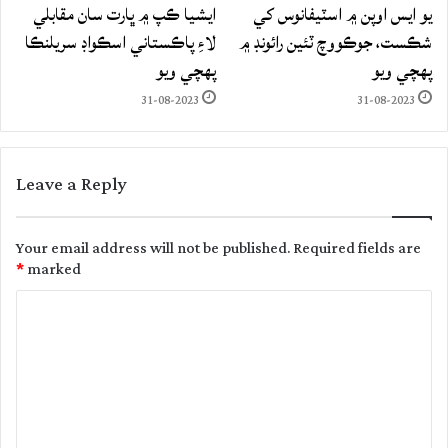
يو ايس اوپن ۾ اسٽيفانوس کي
ايشيا ڪپ ۾ ڀارت سان مقابلي
شڪست، جوڪووچ ٽئين رائونڊ ۾
لاءِ پاڪستاني اسڪواڊ سريلنڪا
پهچي ويو
پهچي ويو
31-08-2023
31-08-2023
Leave a Reply
Your email address will not be published.
Required fields are
*
marked
C
o
m
m
e