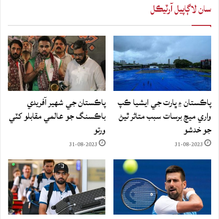
سان لاڳاپيل آرٽيڪل
پاڪستان ۽ ڀارت جي ايشيا ڪپ
پاڪستان جي شهير آفريدي
واري ميچ برسات سبب متاثر ٿيڻ
باڪسنگ جو عالمي مقابلو کٽي
جو خدشو
ورتو
31-08-2023
31-08-2023