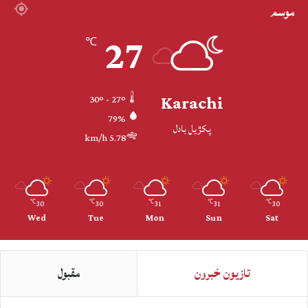
موسم
27
℃
Karachi
30º - 27º
79%
پکڙيل بادل
5.78 km/h
30
30
31
31
30
℃
℃
℃
℃
℃
Wed
Tue
Mon
Sun
Sat
تازيون خبرون
مقبول