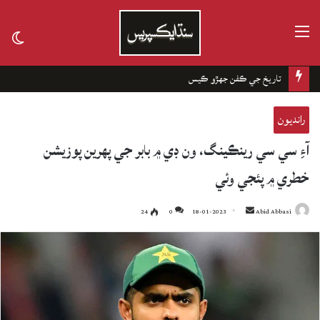
مينيو
tch
kin
تاريخ جي ڪفن جھڙو ڪيس
رانديون
آءِ سي سي رينڪينگ، ون ڊي ۾ بابر جي پهرين پوزيشن
خطري ۾ پئجي وئي
24
0
18-01-2023
Send
Abid Abbasi
an
email