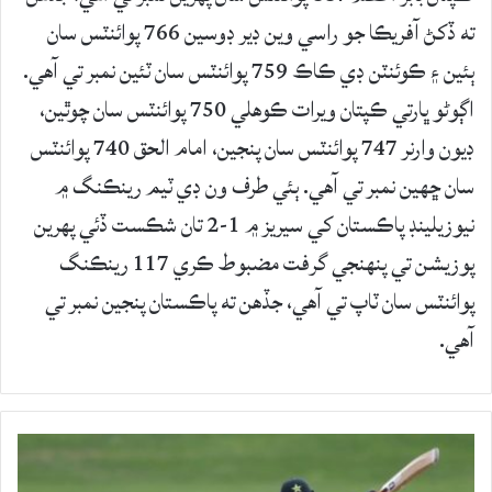
ته ڏکڻ آفريڪا جو راسي وين ڊير ڊوسين 766 پوائنٽس سان
ٻئين ۽ ڪوئنٽن ڊي ڪاڪ 759 پوائنٽس سان ٽئين نمبر تي آهي.
اڳوڻو ڀارتي ڪپتان ويرات ڪوهلي 750 پوائنٽس سان چوٿين،
ڊيون وارنر 747 پوائنٽس سان پنجين، امام الحق 740 پوائنٽس
سان ڇهين نمبر تي آهي. ٻئي طرف ون ڊي ٽيم رينڪنگ ۾
نيوزيلينڊ پاڪستان کي سيريز ۾ 1-2 تان شڪست ڏئي پهرين
پوزيشن تي پنهنجي گرفت مضبوط ڪري 117 رينڪنگ
پوائنٽس سان ٽاپ تي آهي، جڏهن ته پاڪستان پنجين نمبر تي
آهي.