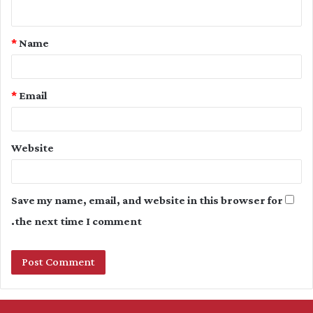
n
t
*
Name
*
*
Email
Website
Save my name, email, and website in this browser for
the next time I comment.