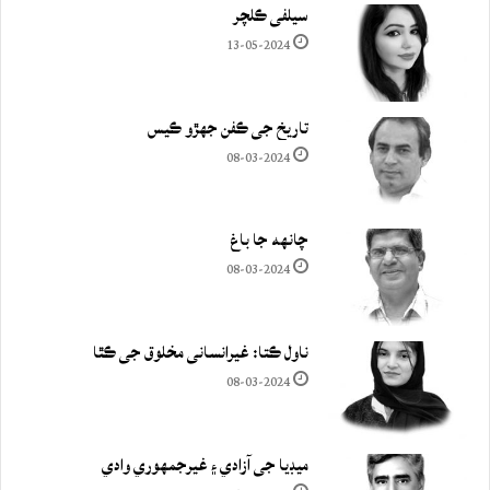
سيلفي ڪلچر
13-05-2024
تاريخ جي ڪفن جھڙو ڪيس
08-03-2024
چانهه جا باغ
08-03-2024
ناول ڪتا: غيرانساني مخلوق جي ڪٿا
08-03-2024
ميڊيا جي آزادي ۽ غيرجمھوري وادي