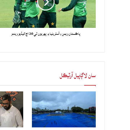
پاڪستان ويمن ۽ آسٽريليا ۾ پهريون ٽي 20 اڄ کيڏيو ويندو
سان لاڳاپيل آرٽيڪل