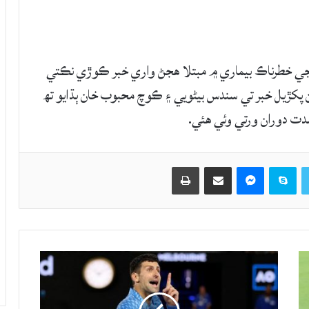
جي خطرناڪ بيماري ۾ مبتلا هجڻ واري خبر ڪوڙي نڪتي
ن پکڙيل خبر تي سندس بيڻويي ۽ ڪوچ محبوب خان ٻڌايو تھ
ت دوران ورتي وئي هئي.
Twitter
Skype
Messenger
حصيداري ڪريو اي ميل ذريعي
اپيو