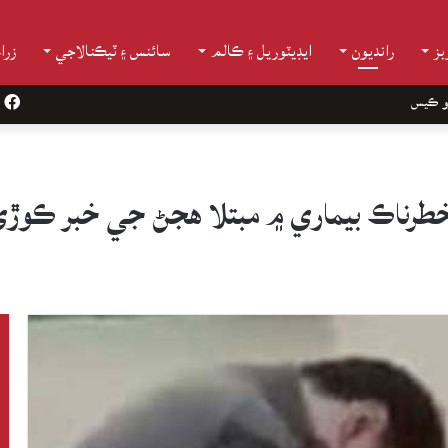
ز
رانديون
ايڊيٽوريل ۽ ڪالم
سائنس ۽ ٽيڪنالاجي
زرا
و ڪيس
k
خطرناڪ بيماري ۾ مبتلا هجڻ جي خبر ڪوڙ