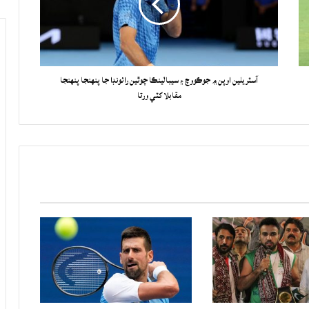
آسٽريلين اوپن ۾ جوڪووچ ۽ سيبالينڪا چوٿين رائونڊا جا پنهنجا پنهنجا
مقابلا کٽي ورتا