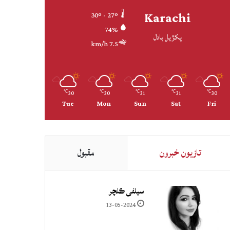
Karachi
30º - 27º
74%
پکڙيل بادل
7.5 km/h
30
30
31
31
30
℃
℃
℃
℃
℃
Tue
Mon
Sun
Sat
Fri
تازيون خبرون
مقبول
سيلفي ڪلچر
13-05-2024