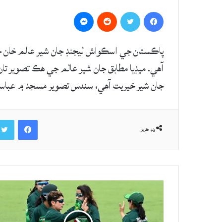
Messenger
Reddit
Twitter
Facebook
پاڪستان جي اسڪواش ليجنڊ جان شير عالم خان 
آهي. ميڊيا مطابق جان شير عالم جي هڪ تصوير تا
جان شير خيريت آهي، سندس تصوير مسجد ۾ عباسد
Facebook
ونڊ ڪريو