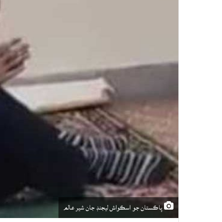
پاڪستان جو اسڪواش ليجنڊ جان شير عالم