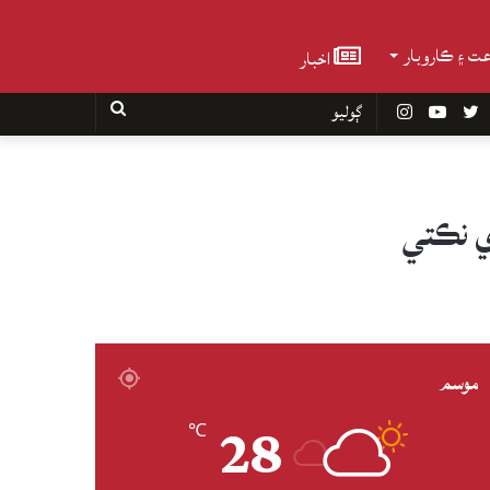
عت ۽ ڪاروبار
اخبار
Faceboo
Twitter
YouTube
Instagram
ڳوليو
ي نڪتي
موسم
28
℃