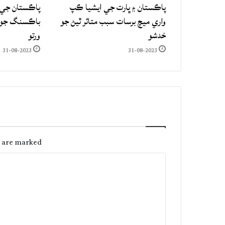
پاڪستان ۽ ڀارت جي ايشيا ڪپ
پاڪستان جي 
واري ميچ برسات سبب متاثر ٿيڻ جو
باڪسنگ جو ع
خدشو
ورتو
31-08-2023
31-08-2023
s are marked
C
o
m
m
e