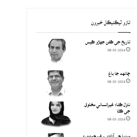
تازو ٽيڪنيڪل خبرون
تاريخ جي ڪفن جھڙو ڪيس
08-03-2024
چانهه جا باغ
08-03-2024
ناول ڪتا: غيرانساني مخلوق
جي ڪٿا
08-03-2024
ميڊيا جي آزادي ۽ غيرجمھوري