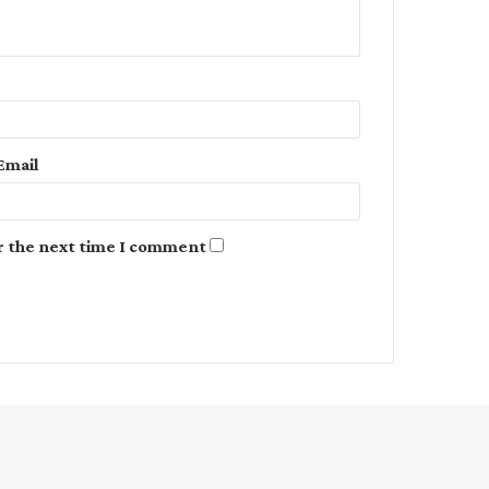
n
t
*
Email
r the next time I comment.