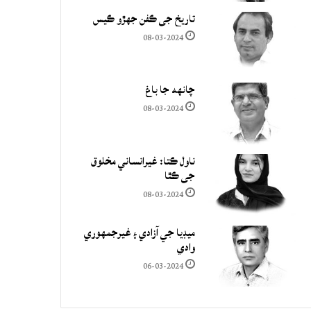
تاريخ جي ڪفن جھڙو ڪيس
08-03-2024
چانهه جا باغ
08-03-2024
ناول ڪتا: غيرانساني مخلوق
جي ڪٿا
08-03-2024
ميڊيا جي آزادي ۽ غيرجمھوري
وادي
06-03-2024