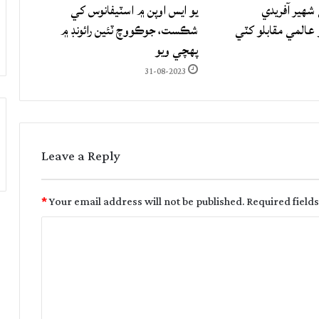
شهير آفريدي
يو ايس اوپن ۾ اسٽيفانوس کي
المي مقابلو کٽي
شڪست، جوڪووچ ٽئين رائونڊ ۾
پهچي ويو
31-08-2023
Leave a Reply
*
Your email address will not be published.
Required field