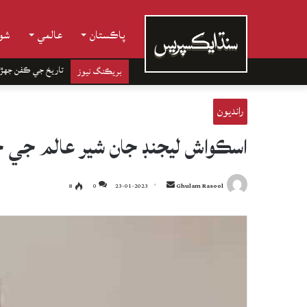
پاڪستان
عالمي
شوب
تاريخ جي ڪفن جھڙ
بريڪنگ نيوز
رانديون
اسڪواش ليجنڊ جان شير عالم جي 
Send
8
0
23-01-2023
Ghulam Rasool
an
email