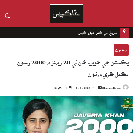
مينيو
tch
kin
تاريخ جي ڪفن جھڙو ڪيس
رانديون
پاڪستان جي جويريا خان ٽي 20 ويمنز ۾ 2000 رنسون
مڪمل ڪري ورتيون
24
0
24-01-2023
Send
Ghulam Rasool
an
email