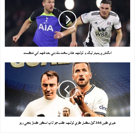
انگلش پريميئر ليگ ۾ ٽوٽنهم هٿان سخت مقابلي بعد فلهم کي شڪست
هيري ڪين 266 گول مڪمل ڪري ٽوٽنهم ڪلب جو ٽاپ اسڪور ڪندڙ بڻجي ويو