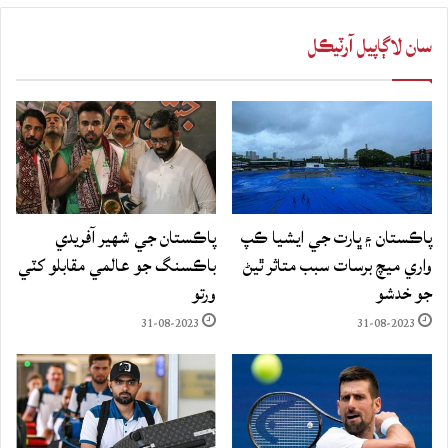
سان لاڳاپيل آرٽيڪل
پاڪستان ۽ ڀارت جي ايشيا ڪپ
پاڪستان جي شهير آفريدي
واري ميچ برسات سبب متاثر ٿيڻ
باڪسنگ جو عالمي مقابلو کٽي
جو خدشو
ورتو
31-08-2023
31-08-2023