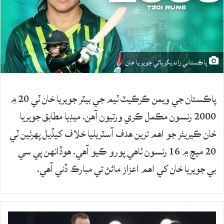
پاڪستاني رانديگرياڻي جويريا خان
پاڪستان جي ويمن ڪرڪيٽ ٽيم جي بيٽر جويريا خان ٽي 20 ۾
2000 رنسون مڪمل ڪري ورتيون آهن. ميڊيا مطابق جويريا
خان ڪيريئر جو اهم ترين هدف آسٽريليا خلاف کيڏيل پهرئين ٽي
20 ميچ ۾ 16 رنسون ٺاهي پورو ڪيو آهي. هوڏانهن پي سي
بي جويريا خان کي اهم اعزاز ماڻڻ تي مبارڪ ڏني آهي.