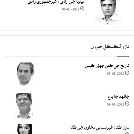
ميڊيا جي آزادي ۽ غيرجمھوري وادي
06-03-2024
تازو ٽيڪنيڪل خبرون
تاريخ جي ڪفن جھڙو ڪيس
08-03-2024
چانهه جا باغ
08-03-2024
ناول ڪتا: غيرانساني مخلوق جي ڪٿا