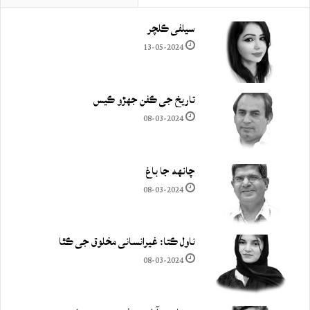
سيلفي ڪلچر
13-05-2024
تاريخ جي ڪفن جھڙو ڪيس
08-03-2024
چانهه جا باغ
08-03-2024
ناول ڪتا: غيرانساني مخلوق جي ڪٿا
08-03-2024