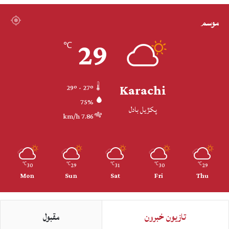
موسم
29
℃
Karachi
29º - 27º
75%
پکڙيل بادل
7.86 km/h
30
29
31
30
29
℃
℃
℃
℃
℃
Mon
Sun
Sat
Fri
Thu
تازيون خبرون
مقبول