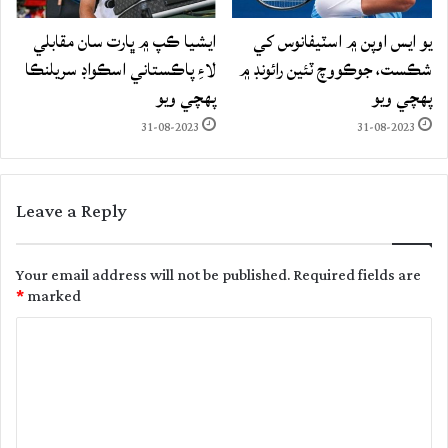
يو ايس اوپن ۾ اسٽيفانوس کي
ايشيا ڪپ ۾ ڀارت سان مقابلي
شڪست، جوڪووچ ٽئين رائونڊ ۾
لاءِ پاڪستاني اسڪواڊ سريلنڪا
پهچي ويو
پهچي ويو
31-08-2023
31-08-2023
Leave a Reply
Your email address will not be published.
Required fields are
*
marked
C
o
m
m