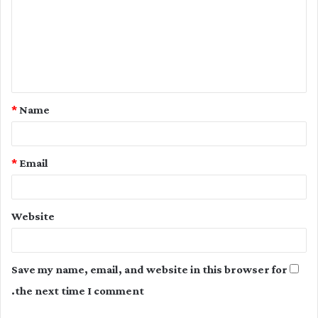
m
m
e
n
t
*
Name
*
*
Email
Website
Save my name, email, and website in this browser for
the next time I comment.