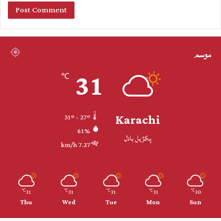
موسم
31
℃
Karachi
31º - 27º
61%
پکڙيل بادل
7.27 km/h
31
31
31
31
30
℃
℃
℃
℃
℃
Thu
Wed
Tue
Mon
Sun