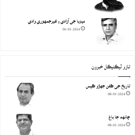
ميڊيا جي آزادي ۽ غيرجمھوري وادي
06-03-2024
تازو ٽيڪنيڪل خبرون
تاريخ جي ڪفن جھڙو ڪيس
08-03-2024
چانهه جا باغ
08-03-2024