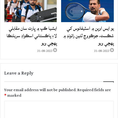
يو ايس اوپن ۾ اسٽيفانوس کي
ايشيا ڪپ ۾ ڀارت سان مقابلي
شڪست، جوڪووچ ٽئين رائونڊ ۾
لاءِ پاڪستاني اسڪواڊ سريلنڪا
پهچي ويو
پهچي ويو
31-08-2023
31-08-2023
Leave a Reply
Your email address will not be published.
Required fields are
*
marked
C
o