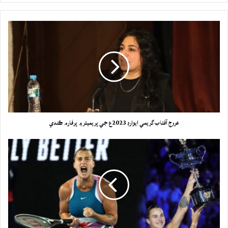
عروج آفتاب گريمي ايوارڊ 2023ع جي پريميئر ۾ پرفارم ڪندي