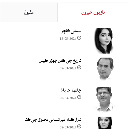
تازيون خبرون
مقبول
سيلفي ڪلچر
13-05-2024
تاريخ جي ڪفن جھڙو ڪيس
08-03-2024
چانهه جا باغ
08-03-2024
ناول ڪتا: غيرانساني مخلوق جي ڪٿا
08-03-2024