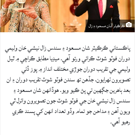
ڪرڪيٽر شان مسعود ۽ زال
پاڪستاني ڪرڪيٽر شان مسعود ۽ سندس زال نيشي خان وليمي
دوران فوٽو شوٽ ڪرائي ورتو آهي. ميڊيا مطابق ڪراچي ۾ ٿيل
وليمي جي تقريب دوران جوڙي مختلف انداز ۾ پوز ڏئي
تصويرون ٺهرايون. جڏهن تھ سندن فوٽو شوٽ تقريب دوران ۽ ان
بعد ٻاهرين جڳهين تي پڻ ڪيو ويو. هوڏانهن شان مسعود ۽
سندس زال نيشي خان جي فوٽو شوٽ جون تصويرون وائرل ٿي
ويون آهن ۽ مداحن جو تمام وڏو تعداد انهن کي پسند ڪري
رهيو آهي.