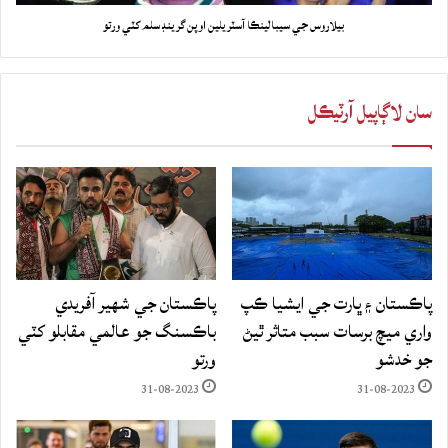
بيلاروس جي سيبالينڪا آسٽريلين اوپن گرينڊ سلم کٽي ورتو
سان لاڳاپيل آرٽيڪل
پاڪستان ۽ ڀارت جي ايشيا ڪپ
پاڪستان جي شهير آفريدي
واري ميچ برسات سبب متاثر ٿيڻ
باڪسنگ جو عالمي مقابلو کٽي
جو خدشو
ورتو
31-08-2023
31-08-2023