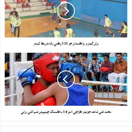
برلن گيمز ۾ پاڪستان جو 121 رڪني وفد شريڪ ٿيندو
محمد علي شاهه جونيئر ڪراچي انڊر 14 باڪسنگ چيمپيئن شپ کٽي ورتي