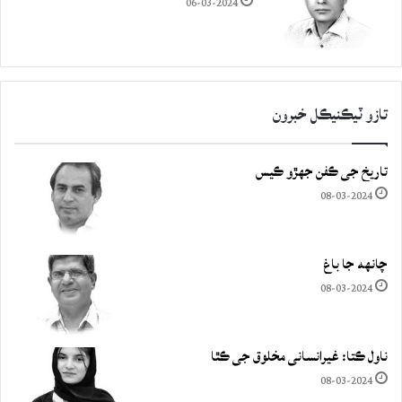
06-03-2024
تازو ٽيڪنيڪل خبرون
تاريخ جي ڪفن جھڙو ڪيس
08-03-2024
چانهه جا باغ
08-03-2024
ناول ڪتا: غيرانساني مخلوق جي ڪٿا
08-03-2024