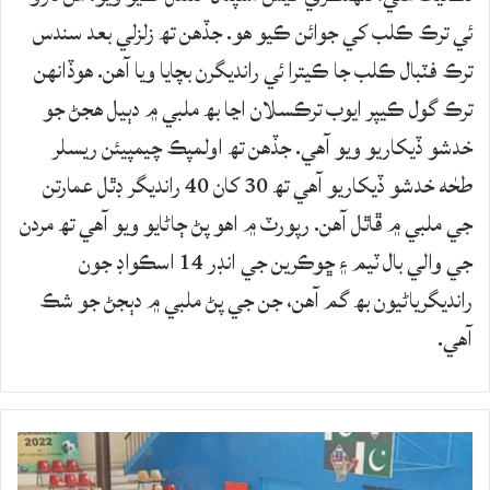
ئي ترڪ ڪلب کي جوائن ڪيو هو. جڏهن تھ زلزلي بعد سندس
ترڪ فٽبال ڪلب جا ڪيترا ئي رانديگرن بچايا ويا آهن. هوڏانهن
ترڪ گول ڪيپر ايوب ترڪسلان اڃا بھ ملبي ۾ دٻيل هجڻ جو
خدشو ڏيکاريو ويو آهي. جڏهن تھ اولمپڪ چيمپيئن ريسلر
طحٰه خدشو ڏيکاريو آهي تھ 30 کان 40 رانديگر ڊٿل عمارتن
جي ملبي ۾ ڦاٿل آهن. رپورٽ ۾ اهو پڻ ڄاڻايو ويو آهي تھ مردن
جي والي بال ٽيم ۽ ڇوڪرين جي انڊر 14 اسڪواڊ جون
رانديگرياڻيون بھ گم آهن، جن جي پڻ ملبي ۾ دٻجڻ جو شڪ
آهي.