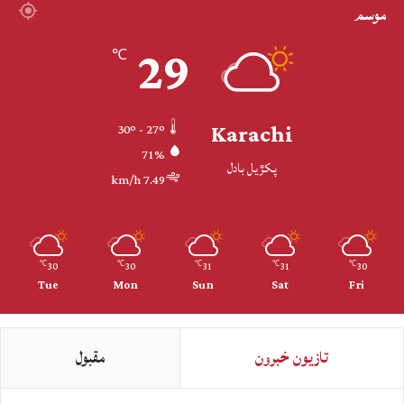
موسم
29
℃
Karachi
30º - 27º
71%
پکڙيل بادل
7.49 km/h
30
30
31
31
30
℃
℃
℃
℃
℃
Tue
Mon
Sun
Sat
Fri
تازيون خبرون
مقبول