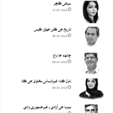
سيلفي ڪلچر
13-05-2024
تاريخ جي ڪفن جھڙو ڪيس
08-03-2024
چانهه جا باغ
08-03-2024
ناول ڪتا: غيرانساني مخلوق جي ڪٿا
08-03-2024
ميڊيا جي آزادي ۽ غيرجمھوري وادي