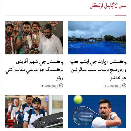
سان لاڳاپيل آرٽيڪل
پاڪستان ۽ ڀارت جي ايشيا ڪپ
پاڪستان جي شهير آفريدي
واري ميچ برسات سبب متاثر ٿيڻ
باڪسنگ جو عالمي مقابلو کٽي
جو خدشو
ورتو
31-08-2023
31-08-2023