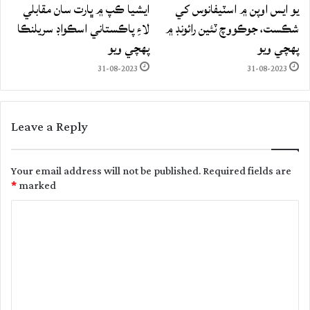
يو ايس اوپن ۾ اسٽيفانوس کي
ايشيا ڪپ ۾ ڀارت سان مقابلي
شڪست، جوڪووچ ٽئين رائونڊ ۾
لاءِ پاڪستاني اسڪواڊ سريلنڪا
پهچي ويو
پهچي ويو
31-08-2023
31-08-2023
Leave a Reply
Your email address will not be published.
Required fields are
*
marked
C
o
m
m
e