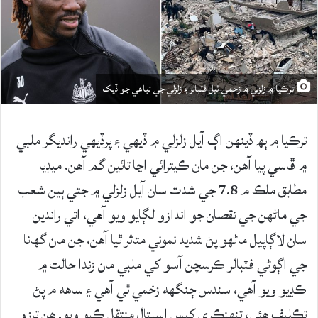
ترڪيا ۾ زلزلي ۾ زخمي ٿيل فٽبالر ۽ زلزلي جي تباهي جو ڏيک
ترڪيا ۾ ٻھ ڏينهن اڳ آيل زلزلي ۾ ڏيهي ۽ پرڏيهي رانديگر ملبي
۾ ڦاسي پيا آهن، جن مان ڪيترائي اڃا تائين گم آهن. ميڊيا
مطابق ملڪ ۾ 7.8 جي شدت سان آيل زلزلي ۾ جتي ٻين شعب
جي ماڻهن جي نقصان جو اندازو لڳايو ويو آهي، اتي راندين
سان لاڳاپيل ماڻهو پڻ شديد نموني متاثر ٿيا آهن، جن مان گهانا
جي اڳوڻي فٽبالر ڪرسچن آسو کي ملبي مان زندا حالت ۾
ڪڍيو ويو آهي، سندس ڄنگهه زخمي ٿي آهي ۽ ساهه ۾ پڻ
تڪليف هئي، تنهنڪري کيس اسپتال منتقل ڪيو ويو. هن تازو