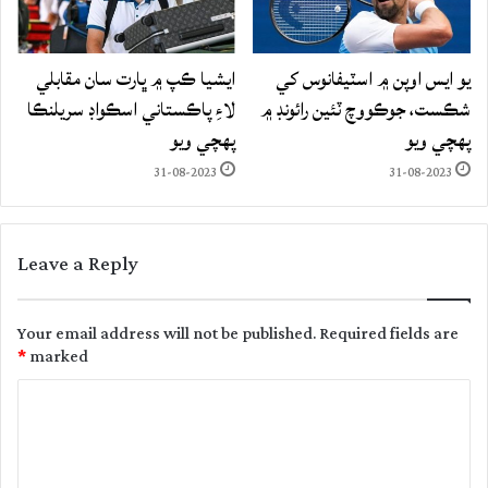
يو ايس اوپن ۾ اسٽيفانوس کي
ايشيا ڪپ ۾ ڀارت سان مقابلي
شڪست، جوڪووچ ٽئين رائونڊ ۾
لاءِ پاڪستاني اسڪواڊ سريلنڪا
پهچي ويو
پهچي ويو
31-08-2023
31-08-2023
Leave a Reply
Your email address will not be published.
Required fields are
*
marked
C
o
m