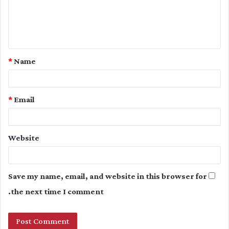
m
e
n
t
*
Name
*
*
Email
Website
Save my name, email, and website in this browser for
the next time I comment.