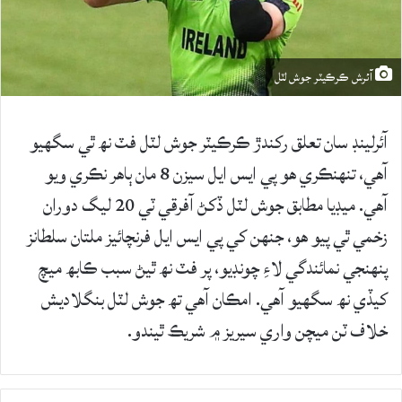
آئرش ڪرڪيٽر جوش لٽل
آئرلينڊ سان تعلق رکندڙ ڪرڪيٽر جوش لٽل فٽ نھ ٿي سگهيو
آهي، تنهنڪري هو پي ايس ايل سيزن 8 مان ٻاهر نڪري ويو
آهي. ميڊيا مطابق جوش لٽل ڏکڻ آفرقي ٽي 20 ليگ دوران
زخمي ٿي پيو هو، جنهن کي پي ايس ايل فرنچائيز ملتان سلطانز
پنهنجي نمائندگي لاءِ چونڊيو، پر فٽ نھ ٿيڻ سبب ڪابھ ميچ
کيڏي نھ سگهيو آهي. امڪان آهي تھ جوش لٽل بنگلاديش
خلاف ٽن ميچن واري سيريز ۾ شريڪ ٿيندو.