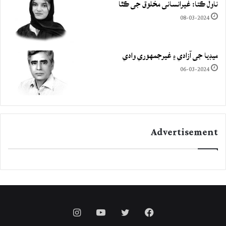
ناول ڪتا: غيرانساني مخلوق جي ڪٿا
08-03-2024
ميڊيا جي آزادي ۽ غيرجمھوري وادي
06-03-2024
Advertisement
Instagram
YouTube
Twitter
Facebook