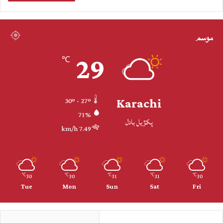
موسم
29
℃
Karachi
30º - 27º
71%
پکڙيل بادل
7.49 km/h
30
30
31
31
30
℃
℃
℃
℃
℃
Tue
Mon
Sun
Sat
Fri