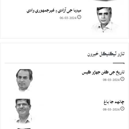
ميڊيا جي آزادي ۽ غيرجمھوري وادي
06-03-2024
تازو ٽيڪنيڪل خبرون
تاريخ جي ڪفن جھڙو ڪيس
08-03-2024
چانهه جا باغ
08-03-2024