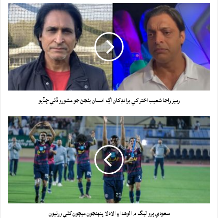
رميز راجا شعيب اختر کي برانڊ کان اڳ انسان بڻجڻ جو مشورو ڏئي ڇڏيو
سعودي پرو ليگ ۾ الوهدا ۽ الادلا پنهنجون ميچون کٽي ورتيون