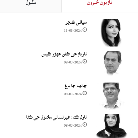
تازيون خبرون
مقبول
سيلفي ڪلچر
13-05-2024
تاريخ جي ڪفن جھڙو ڪيس
08-03-2024
چانهه جا باغ
08-03-2024
ناول ڪتا: غيرانساني مخلوق جي ڪٿا
08-03-2024