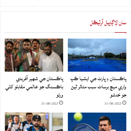
سان لاڳاپيل آرٽيڪل
پاڪستان ۽ ڀارت جي ايشيا ڪپ
پاڪستان جي شهير آفريدي
واري ميچ برسات سبب متاثر ٿيڻ
باڪسنگ جو عالمي مقابلو کٽي
جو خدشو
ورتو
31-08-2023
31-08-2023