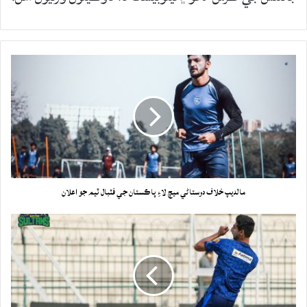
مالديپ خلاف دوستاڻي ميچ لاءِ پاڪستان جي فٽبال ٽيم جو اعلان