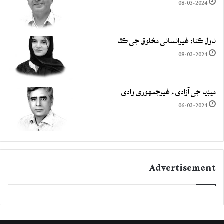
08-03-2024
ناول ڪتا: غيرانساني مخلوق جي ڪٿا
08-03-2024
ميڊيا جي آزادي ۽ غيرجمھوري وادي
06-03-2024
Advertisement