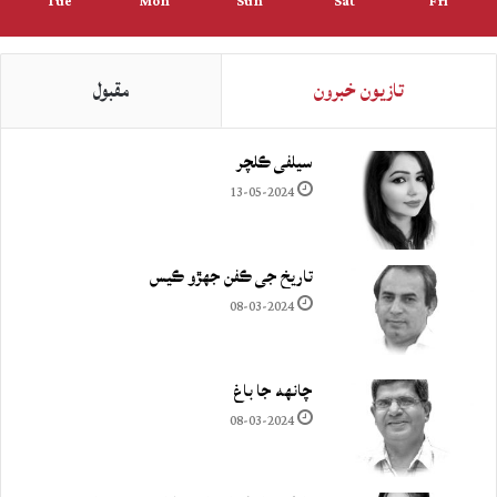
Tue
Mon
Sun
Sat
Fri
تازيون خبرون
مقبول
سيلفي ڪلچر
13-05-2024
تاريخ جي ڪفن جھڙو ڪيس
08-03-2024
چانهه جا باغ
08-03-2024