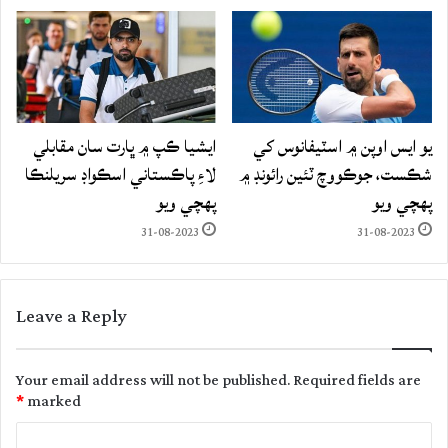
يو ايس اوپن ۾ اسٽيفانوس کي
ايشيا ڪپ ۾ ڀارت سان مقابلي
شڪست، جوڪووچ ٽئين رائونڊ ۾
لاءِ پاڪستاني اسڪواڊ سريلنڪا
پهچي ويو
پهچي ويو
31-08-2023
31-08-2023
Leave a Reply
Your email address will not be published.
Required fields are
*
marked
C