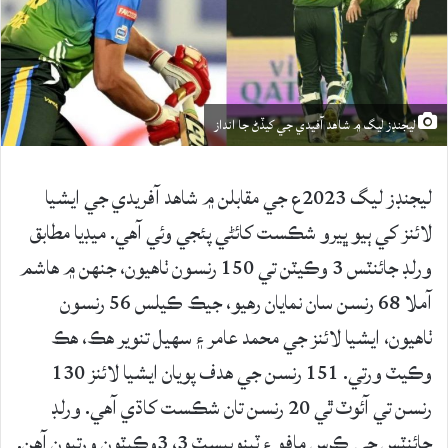
ليجنڊز ليگ ۾ شاهد آفيدي جي کيڏڻ جا انداز
ليجنڊز ليگ 2023ع جي مقابلن ۾ شاهد آفريدي جي ايشيا
لائنز کي ٻيو ڀيرو شڪست کائڻي پئجي وئي آهي. ميڊيا مطابق
ورلڊ جائنٽس 3 وڪيٽن تي 150 رنسون ٺاهيون، جنهن ۾ هاشم
آملا 68 رنسن سان نمايان رهيو، جيڪ ڪيلس 56 رنسون
ٺاهيون، ايشيا لائنز جي محمد عامر ۽ سهيل تنوير هڪ، هڪ
وڪيٽ ورتي. 151 رنسن جي هدف پويان ايشيا لائنز 130
رنسن تي آئوٽ ٿي 20 رنسن تان شڪست کاڌي آهي. ورلڊ
جائنٽس جي ڪرس مافو ۽ ٽينوبيسٽ 3، 3وڪيٽون ورتيون آهن.