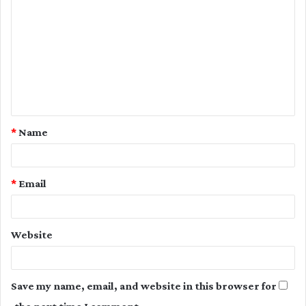
o
m
m
e
n
t
*
Name
*
*
Email
Website
Save my name, email, and website in this browser for