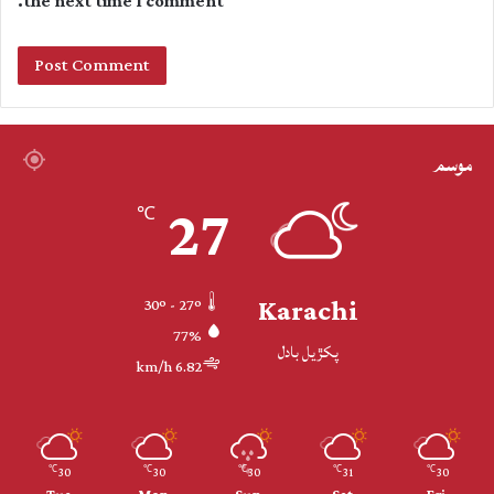
the next time I comment.
موسم
27
℃
Karachi
30º - 27º
77%
پکڙيل بادل
6.82 km/h
30
30
30
31
30
℃
℃
℃
℃
℃