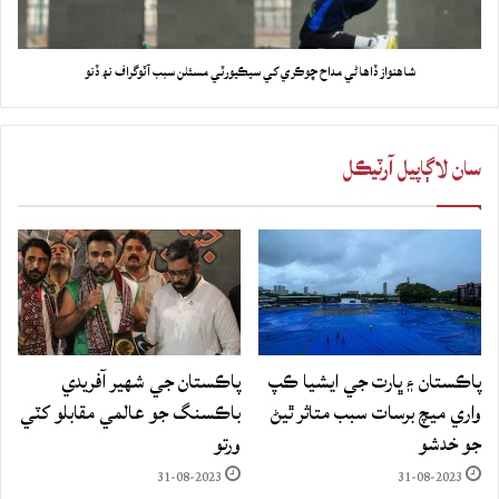
شاهنواز ڏاهاڻي مداح ڇوڪري کي سيڪيورٽي مسئلن سبب آٽوگراف نھ ڏنو
سان لاڳاپيل آرٽيڪل
پاڪستان ۽ ڀارت جي ايشيا ڪپ
پاڪستان جي شهير آفريدي
واري ميچ برسات سبب متاثر ٿيڻ
باڪسنگ جو عالمي مقابلو کٽي
جو خدشو
ورتو
31-08-2023
31-08-2023