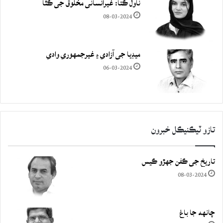
ناول ڪتا: غيرانساني مخلوق جي ڪٿا
08-03-2024
ميڊيا جي آزادي ۽ غيرجمھوري وادي
06-03-2024
تازو ٽيڪنيڪل خبرون
تاريخ جي ڪفن جھڙو ڪيس
08-03-2024
چانهه جا باغ