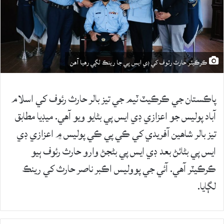
ڪرڪيٽر حارث رئوف کي ڊي ايس پي جا رينڪ لڳي رهيا آهن
پاڪستان جي ڪرڪيٽ ٽيم جي تيز بالر حارث رئوف کي اسلام
آباد پوليس جو اعزازي ڊي ايس پي بڻايو ويو آهي. ميڊيا مطابق
تيز بالر شاهين آفريدي کي ڪي پي ڪي پوليس ۾ اعزازي ڊي
ايس پي بڻائڻ بعد ڊي ايس پي بڻجڻ وارو حارث رئوف ٻيو
ڪرڪيٽر آهي. آئي جي پووليس اڪبر ناصر حارث کي رينڪ
لڳايا.