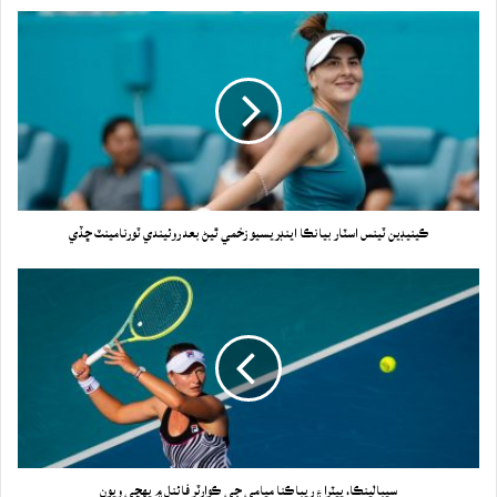
ڪينيڊين ٽينس اسٽار بيانڪا اينڊريسيو زخمي ٿيڻ بعد روئيندي ٽورنامينٽ ڇڏي
سيبالينڪا، پيٽرا ۽ ريباڪنا ميامي جي ڪوارٽر فائنل ۾ پهچي ويون