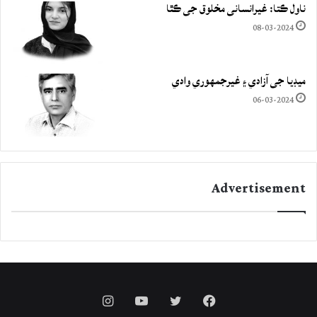
ناول ڪتا: غيرانساني مخلوق جي ڪٿا
08-03-2024
ميڊيا جي آزادي ۽ غيرجمھوري وادي
06-03-2024
Advertisement
Instagram
YouTube
Twitter
Facebook