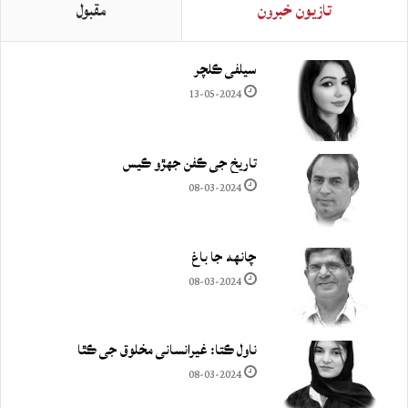
تازيون خبرون
مقبول
سيلفي ڪلچر
13-05-2024
تاريخ جي ڪفن جھڙو ڪيس
08-03-2024
چانهه جا باغ
08-03-2024
ناول ڪتا: غيرانساني مخلوق جي ڪٿا
08-03-2024