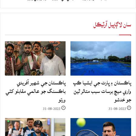
سان لاڳاپيل آرٽيڪل
پاڪستان ۽ ڀارت جي ايشيا ڪپ
پاڪستان جي شهير آفريدي
واري ميچ برسات سبب متاثر ٿيڻ
باڪسنگ جو عالمي مقابلو کٽي
جو خدشو
ورتو
31-08-2023
31-08-2023