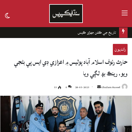
مينيو
tch
kin
تاريخ جي ڪفن جھڙو ڪيس
رانديون
حارث رئوف اسلام آباد پوليس ۾ اعزازي ڊي ايس پي بڻجي
ويو، رينڪ بھ لڳي ويا
15
0
28-03-2023
Send
Ghulam Rasool
an
email