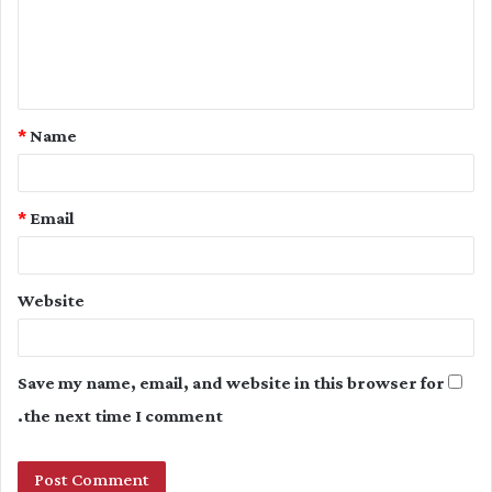
m
e
n
t
*
Name
*
*
Email
Website
Save my name, email, and website in this browser for
the next time I comment.