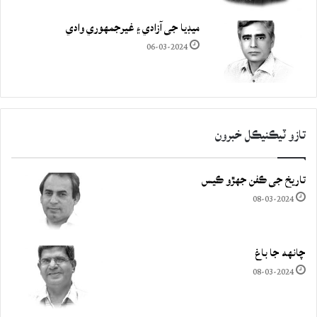
ميڊيا جي آزادي ۽ غيرجمھوري وادي
06-03-2024
تازو ٽيڪنيڪل خبرون
تاريخ جي ڪفن جھڙو ڪيس
08-03-2024
چانهه جا باغ
08-03-2024