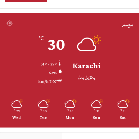
موسم
30
℃
Karachi
31º - 27º
63%
پکڙيل بادل
7.07 km/h
29
30
30
31
31
℃
℃
℃
℃
℃
Wed
Tue
Mon
Sun
Sat