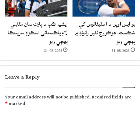
يو ايس اوپن ۾ اسٽيفانوس کي
ايشيا ڪپ ۾ ڀارت سان مقابلي
شڪست، جوڪووچ ٽئين رائونڊ ۾
لاءِ پاڪستاني اسڪواڊ سريلنڪا
پهچي ويو
پهچي ويو
31-08-2023
31-08-2023
Leave a Reply
Your email address will not be published.
Required fields are
*
marked
C
o
m