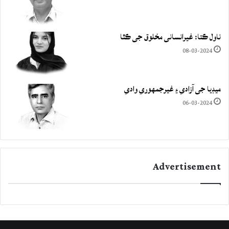
ناول ڪتا: غيرانساني مخلوق جي ڪٿا
08-03-2024
ميڊيا جي آزادي ۽ غيرجمھوري وادي
06-03-2024
Advertisement