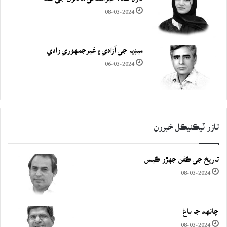
08-03-2024
ميڊيا جي آزادي ۽ غيرجمھوري وادي
06-03-2024
تازو ٽيڪنيڪل خبرون
تاريخ جي ڪفن جھڙو ڪيس
08-03-2024
چانهه جا باغ
08-03-2024