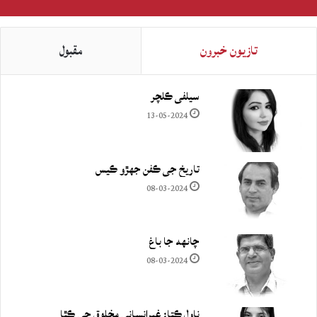
تازيون خبرون
مقبول
سيلفي ڪلچر
13-05-2024
تاريخ جي ڪفن جھڙو ڪيس
08-03-2024
چانهه جا باغ
08-03-2024
ناول ڪتا: غيرانساني مخلوق جي ڪٿا