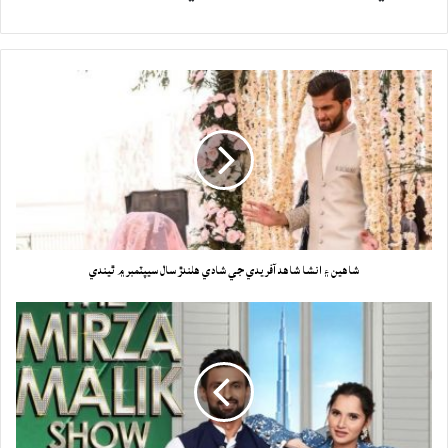
شاهين ۽ انشا شاهد آفريدي جي شادي هلندڙ سال سيپٽمبر ۾ ٿيندي