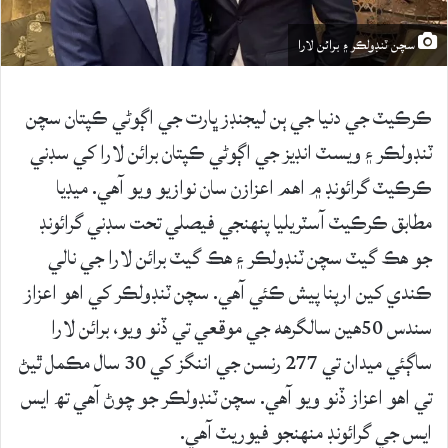
سچن ٽنڊولڪر ۽ برائن لارا
ڪرڪيٽ جي دنيا جي ٻن ليجنڊز ڀارت جي اڳوڻي ڪپتان سچن
ٽنڊولڪر ۽ ويسٽ انڊيز جي اڳوڻي ڪپتان برائن لارا کي سڊني
ڪرڪيٽ گرائونڊ ۾ اهم اعزازن سان نوازيو ويو آهي. ميڊيا
مطابق ڪرڪيٽ آسٽريليا پنهنجي فيصلي تحت سڊني گرائونڊ
جو هڪ گيٽ سچن ٽنڊولڪر ۽ هڪ گيٽ برائن لارا جي نالي
ڪندي کين ارپنا پيش ڪئي آهي. سچن ٽنڊولڪر کي اهو اعزاز
سندس 50هين سالگرهه جي موقعي تي ڏنو ويو، برائن لارا
ساڳئي ميدان تي 277 رنسن جي اننگز کي 30 سال مڪمل ٿيڻ
تي اهو اعزاز ڏنو ويو آهي. سچن ٽنڊولڪر جو چوڻ آهي تھ ايس
ايس جي گرائونڊ منهنجو فيوريٽ آهي.