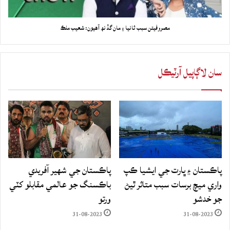
مصروفيتن سبب ثانيا ۽ مان گڏ نھ آهيون: شعيب ملڪ
سان لاڳاپيل آرٽيڪل
پاڪستان ۽ ڀارت جي ايشيا ڪپ
پاڪستان جي شهير آفريدي
واري ميچ برسات سبب متاثر ٿيڻ
باڪسنگ جو عالمي مقابلو کٽي
جو خدشو
ورتو
31-08-2023
31-08-2023