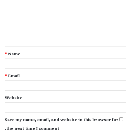
o
m
m
e
n
t
*
Name
*
*
Email
Website
Save my name, email, and website in this browser for
the next time I comment.