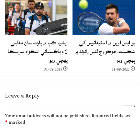
يو ايس اوپن ۾ اسٽيفانوس کي
ايشيا ڪپ ۾ ڀارت سان مقابلي
شڪست، جوڪووچ ٽئين رائونڊ ۾
لاءِ پاڪستاني اسڪواڊ سريلنڪا
پهچي ويو
پهچي ويو
31-08-2023
31-08-2023
Leave a Reply
Your email address will not be published.
Required fields are
*
marked
C