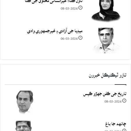
ناول ڪتا: غيرانساني مخلوق جي ڪٿا
08-03-2024
ميڊيا جي آزادي ۽ غيرجمھوري وادي
06-03-2024
تازو ٽيڪنيڪل خبرون
تاريخ جي ڪفن جھڙو ڪيس
08-03-2024
چانهه جا باغ