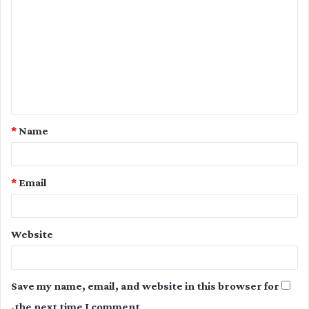
o
m
m
e
n
t
*
Name
*
*
Email
Website
Save my name, email, and website in this browser for
the next time I comment.