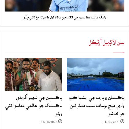
ارلنگ هالينڊ هڪ سيزن جي 33 ميچن ۾ 35 گول ڪري تاريخ لکي ڇڏي
سان لاڳاپيل آرٽيڪل
پاڪستان ۽ ڀارت جي ايشيا ڪپ
پاڪستان جي شهير آفريدي
واري ميچ برسات سبب متاثر ٿيڻ
باڪسنگ جو عالمي مقابلو کٽي
جو خدشو
ورتو
31-08-2023
31-08-2023