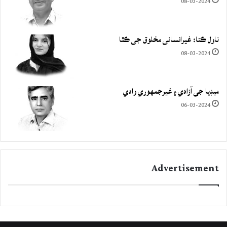
08-03-2024
ناول ڪتا: غيرانساني مخلوق جي ڪٿا
08-03-2024
ميڊيا جي آزادي ۽ غيرجمھوري وادي
06-03-2024
Advertisement