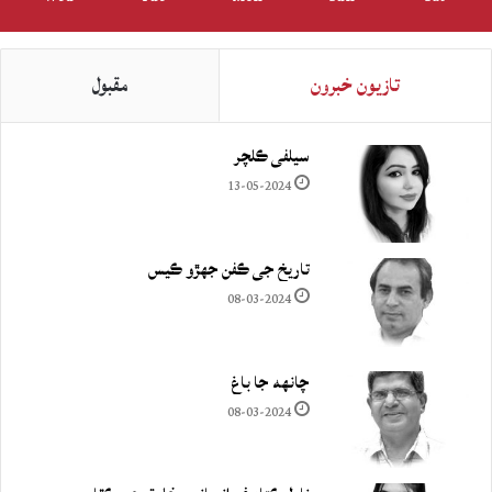
تازيون خبرون
مقبول
سيلفي ڪلچر
13-05-2024
تاريخ جي ڪفن جھڙو ڪيس
08-03-2024
چانهه جا باغ
08-03-2024