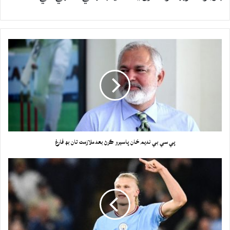
پي سي بي نديم خان پاسيرو ڪرڻ بعد ملازمت تان بھ فارغ