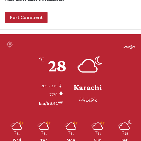
موسم
28
℃
Karachi
28º - 27º
77%
پکڙيل بادل
5.92 km/h
31
31
31
31
28
℃
℃
℃
℃
℃
Wed
Tue
Mon
Sun
Sat