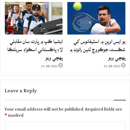
يو ايس اوپن ۾ اسٽيفانوس کي
ايشيا ڪپ ۾ ڀارت سان مقابلي
شڪست، جوڪووچ ٽئين رائونڊ ۾
لاءِ پاڪستاني اسڪواڊ سريلنڪا
پهچي ويو
پهچي ويو
31-08-2023
31-08-2023
Leave a Reply
Your email address will not be published.
Required fields are
*
marked
C