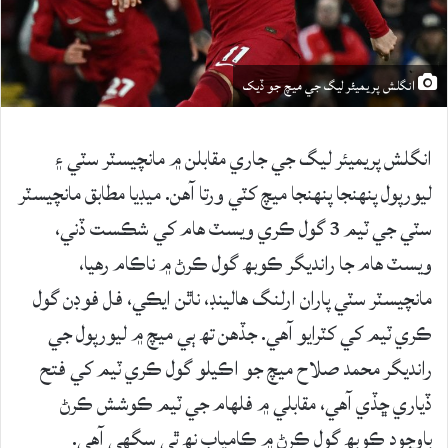
انگلش پريميئر ليگ جي ميچ جو ڏيک
انگلش پريميئر ليگ جي جاري مقابلن ۾ مانچيسٽر سٽي ۽
ليورپول پنهنجا پنهنجا ميچ کٽي ورتا آهن. ميڊيا مطابق مانچيسٽر
سٽي جي ٽيم 3 گول ڪري ويسٽ هام کي شڪست ڏني،
ويسٽ هام جا رانديگر ڪوبھ گول ڪرڻ ۾ ناڪام رهيا،
مانچيسٽر سٽي پاران ارلنگ هالينڊ، ناٿن ايڪي، فل فوڊن گول
ڪري ٽيم کي کٽرايو آهي. جڏهن تھ ٻي ميچ ۾ ليورپول جي
رانديگر محمد صلاح ميچ جو اڪيلو گول ڪري ٽيم کي فتح
ڏياري ڇڏي آهي، مقابلي ۾ فلهام جي ٽيم ڪوشش ڪرڻ
باوجود ڪوبھ گول ڪرڻ ۾ ڪامياب نھ ٿي سگهي آهي.