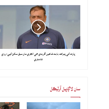
ڀارت کي ڀمراهه بابت شاهين آفريدي جي انجري مان سبق سکڻ کپي: روي
شاستري
سان لاڳاپيل آرٽيڪل