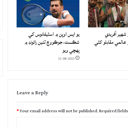
شهير آفريدي
يو ايس اوپن ۾ اسٽيفانوس کي
المي مقابلو کٽي
شڪست، جوڪووچ ٽئين رائونڊ ۾
پهچي ويو
31-08-2023
Leave a Reply
*
Your email address will not be published.
Required field