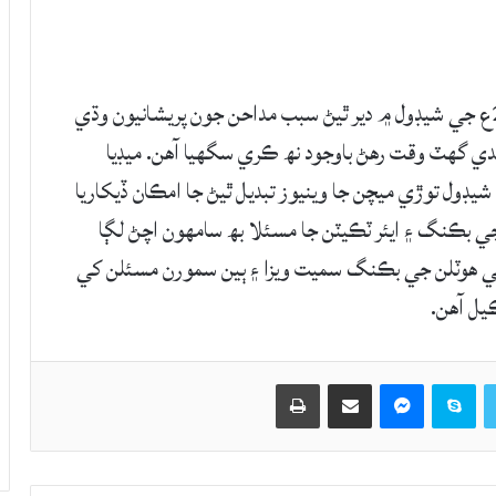
ڀارت ۾ رٿيل آئي سي سي ون ڊي ورلڊ ڪپ 2023ع جي شيڊول ۾ دير ٿيڻ سبب مداحن جون پريشانيون وڌي
دي گهٽ وقت رهڻ باوجود نھ ڪري سگهيا آهن. ميڊيا
شيڊول توڙي ميچن جا وينيوز تبديل ٿيڻ جا امڪان ڏيکاريا
 بڪنگ ۽ ايئر ٽڪيٽن جا مسئلا بھ سامهون اچڻ لڳا
تي هوٽلن جي بڪنگ سميت ويزا ۽ ٻين سمورن مسئلن کي
يل آهن.
Twitter
Skype
Messenger
حصيداري ڪريو اي ميل ذريعي
اپيو