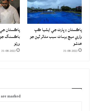
پاڪستان ۽ ڀارت جي ايشيا ڪپ
پاڪستان جي 
واري ميچ برسات سبب متاثر ٿيڻ جو
باڪسنگ جو ع
خدشو
ورتو
31-08-2023
31-08-2023
s are marked
C