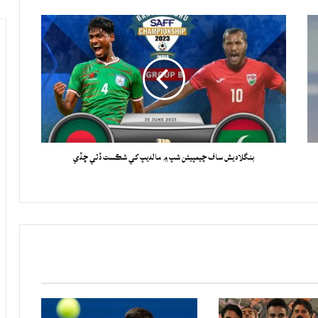
بنگلاديش ساف چيمپيئن شپ ۾ مالديپ کي شڪست ڏئي ڇڏي