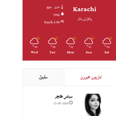
Karachi
30º - 27º
79%
پکڙيل بادل
5.96 km/h
30
30
31
31
30
℃
℃
℃
℃
℃
Wed
Tue
Mon
Sun
Sat
تازيون خبرون
مقبول
سيلفي ڪلچر
13-05-2024