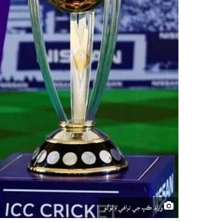
ورلڊ ڪپ جي ترافي ۽ لوگو