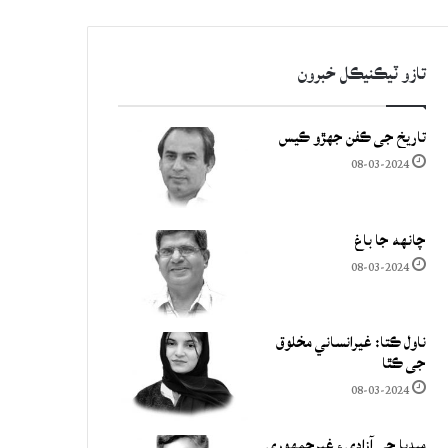
تازو ٽيڪنيڪل خبرون
تاريخ جي ڪفن جھڙو ڪيس
08-03-2024
چانهه جا باغ
08-03-2024
ناول ڪتا: غيرانساني مخلوق
جي ڪٿا
08-03-2024
ميڊيا جي آزادي ۽ غيرجمھوري