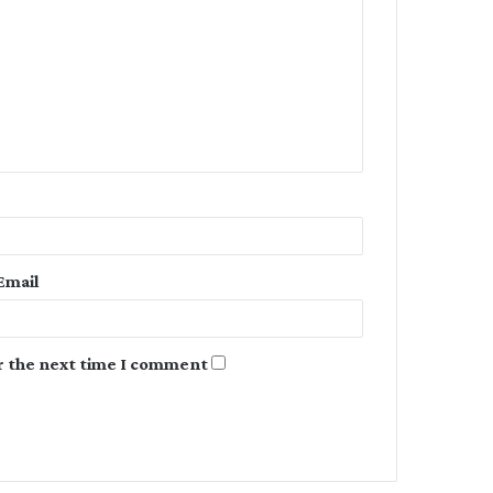
o
m
m
e
n
t
*
Email
r the next time I comment.