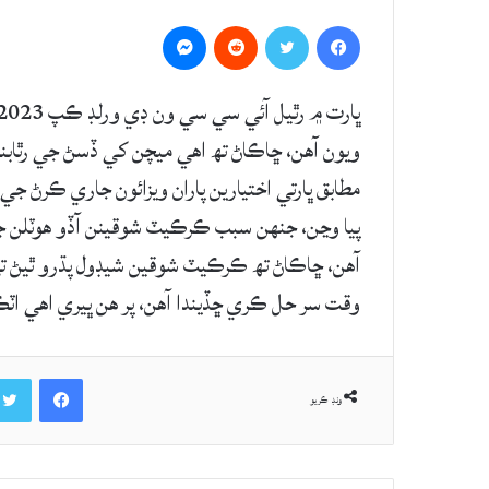
Messenger
Reddit
Twitter
Facebook
ويون آهن، ڇاڪاڻ تھ اهي ميچن کي ڏسڻ جي رٿابن
مطابق ڀارتي اختيارين پاران ويزائون جاري ڪرڻ جي 
پيا وڃن، جنهن سبب ڪرڪيٽ شوقينن آڏو هوٽلن جي
آهن، ڇاڪاڻ تھ ڪرڪيٽ شوقين شيڊول پڌرو ٿيڻ 
وقت سر حل ڪري ڇڏيندا آهن، پر هن ڀيري اهي اٽڪ
Facebook
ونڊ ڪريو