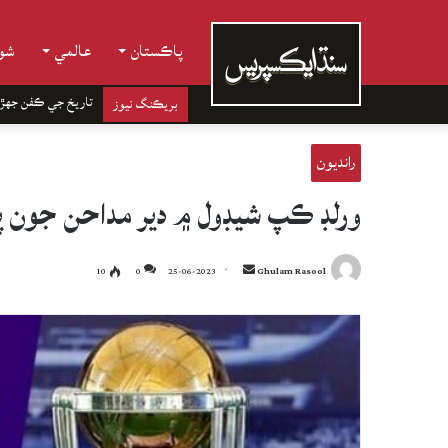
پاڪستان
عالمي
شوب
تاريخ جي ڪفن جھڙ
بريڪنگ نيوز
رانديون
ورلڊ ڪپ شيڊول ۾ دير مداحن جون پ
Send
10
0
25-06-2023
Ghulam Rasool
an
email