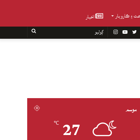
عت ۽ ڪاروبار
اخبار
Faceboo
Twitter
YouTube
Instagram
ڳوليو
موسم
27
℃