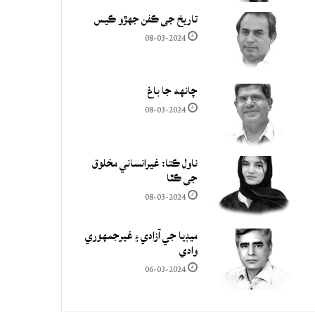
تاريخ جي ڪفن جھڙو ڪيس
08-03-2024
چانهه جا باغ
08-03-2024
ناول ڪتا: غيرانساني مخلوق
جي ڪٿا
08-03-2024
ميڊيا جي آزادي ۽ غيرجمھوري
وادي
06-03-2024