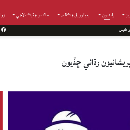
ز
رانديون
ايڊيٽوريل ۽ ڪالم
سائنس ۽ ٽيڪنالاجي
زرا
و ڪيس
k
ريشانيون وڌائي ڇڏيون