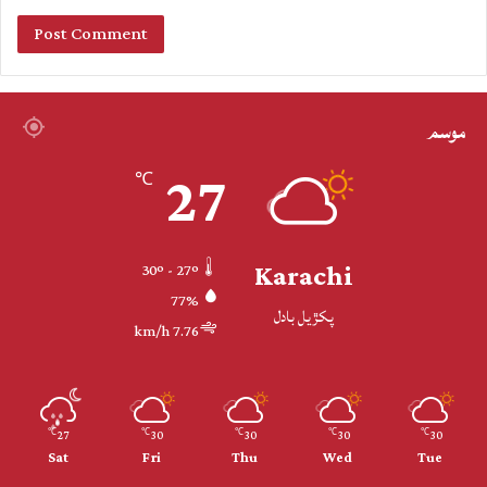
موسم
27
℃
Karachi
30º - 27º
77%
پکڙيل بادل
7.76 km/h
27
30
30
30
30
℃
℃
℃
℃
℃
Sat
Fri
Thu
Wed
Tue