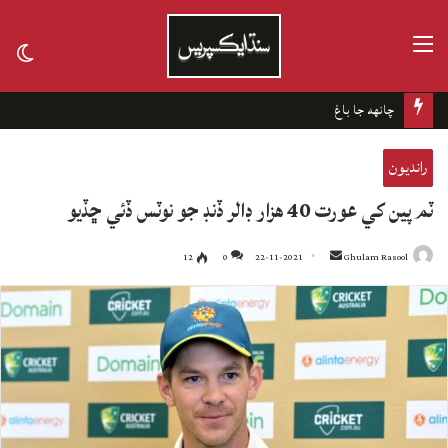
مينيو
tch
kin
چانهه جا باغ
رانديون
ٽم پين کي عورت 40 هزار ڊالر ڏنڊ جو نوٽس ڏئي ڇڏيو
12
0
22-11-2021
Send
Ghulam Rasool
an
email