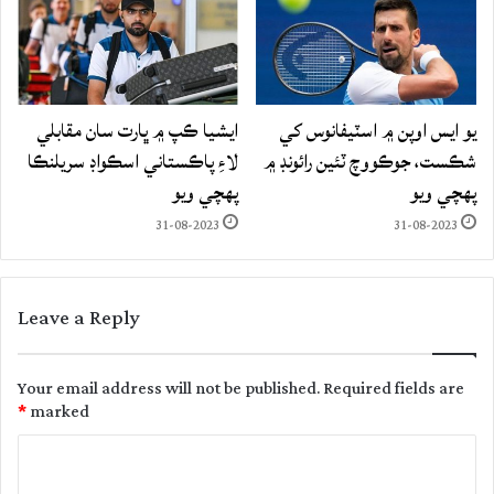
يو ايس اوپن ۾ اسٽيفانوس کي
ايشيا ڪپ ۾ ڀارت سان مقابلي
شڪست، جوڪووچ ٽئين رائونڊ ۾
لاءِ پاڪستاني اسڪواڊ سريلنڪا
پهچي ويو
پهچي ويو
31-08-2023
31-08-2023
Leave a Reply
Your email address will not be published.
Required fields are
*
marked
C
o