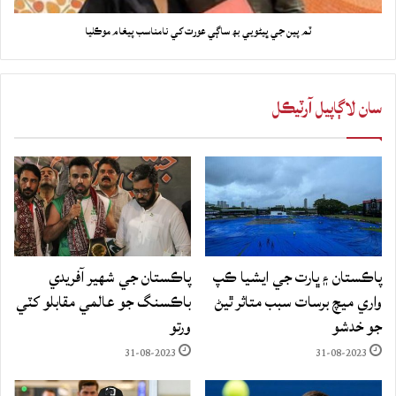
ٽم پين جي ڀيڻويي بھ ساڳي عورت کي نامناسب پيغام موڪليا
سان لاڳاپيل آرٽيڪل
پاڪستان ۽ ڀارت جي ايشيا ڪپ
پاڪستان جي شهير آفريدي
واري ميچ برسات سبب متاثر ٿيڻ
باڪسنگ جو عالمي مقابلو کٽي
جو خدشو
ورتو
31-08-2023
31-08-2023