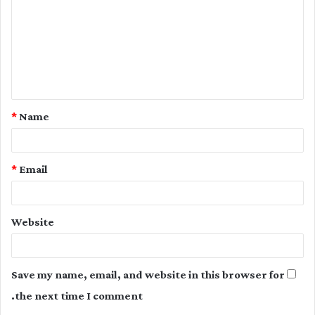
m
m
e
n
t
*
Name
*
*
Email
Website
Save my name, email, and website in this browser for
the next time I comment.