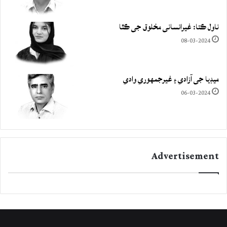
ناول ڪتا: غيرانساني مخلوق جي ڪٿا
08-03-2024
ميڊيا جي آزادي ۽ غيرجمھوري وادي
06-03-2024
Advertisement