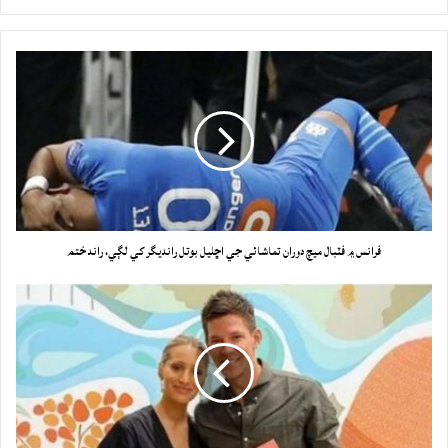
فرانس ۾ فٽبال ميچ دوران تماشائي جي اڇليل بوتل رانديگر کي لڳي، راند ختم