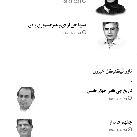
08-03-2024
ميڊيا جي آزادي ۽ غيرجمھوري وادي
06-03-2024
تازو ٽيڪنيڪل خبرون
تاريخ جي ڪفن جھڙو ڪيس
08-03-2024
چانهه جا باغ
08-03-2024