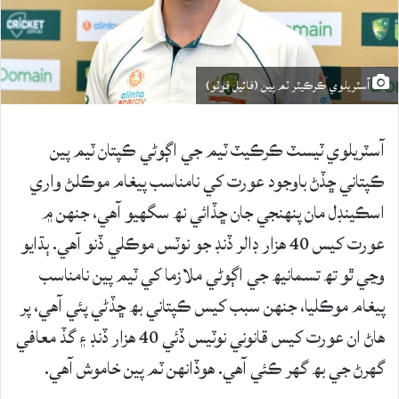
آسٽريلوي ڪرڪيٽر ٽم پين (فائيل فوٽو)
آسٽريلوي ٽيسٽ ڪرڪيٽ ٽيم جي اڳوڻي ڪپتان ٽيم پين
ڪپتاني ڇڏڻ باوجود عورت کي نامناسب پيغام موڪلڻ واري
اسڪينڊل مان پنهنجي جان ڇڏائي نھ سگهيو آهي، جنهن ۾
عورت کيس 40 هزار ڊالر ڏنڊ جو نوٽس موڪلي ڏنو آهي. ٻڌايو
وڃي ٿو تھ تسمانيھ جي اڳوڻي ملازما کي ٽيم پين نامناسب
پيغام موڪليا، جنهن سبب کيس ڪپتاني بھ ڇڏڻي پئي آهي، پر
هاڻ ان عورت کيس قانوني نوٽيس ڏئي 40 هزار ڏنڊ ۽ گڏ معافي
گهرڻ جي بھ گهر ڪئي آهي. هوڏانهن ٽم پين خاموش آهي.