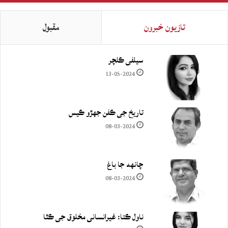
تازيون خبرون
مقبول
سيلفي ڪلچر
13-05-2024
تاريخ جي ڪفن جھڙو ڪيس
08-03-2024
چانهه جا باغ
08-03-2024
ناول ڪتا: غيرانساني مخلوق جي ڪٿا